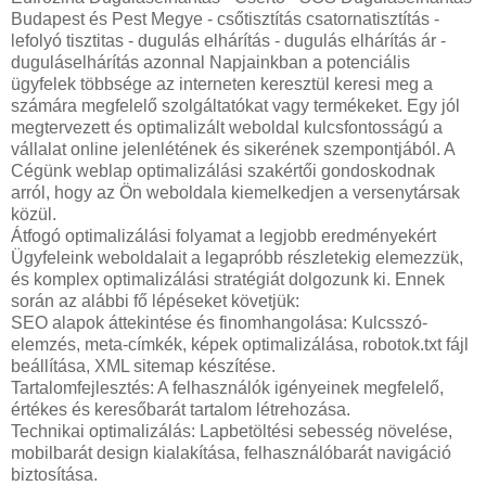
Budapest és Pest Megye - csőtisztítás csatornatisztítás -
lefolyó tisztitas - dugulás elhárítás - dugulás elhárítás ár -
duguláselhárítás azonnal Napjainkban a potenciális
ügyfelek többsége az interneten keresztül keresi meg a
számára megfelelő szolgáltatókat vagy termékeket. Egy jól
megtervezett és optimalizált weboldal kulcsfontosságú a
vállalat online jelenlétének és sikerének szempontjából. A
Cégünk weblap optimalizálási szakértői gondoskodnak
arról, hogy az Ön weboldala kiemelkedjen a versenytársak
közül.
Átfogó optimalizálási folyamat a legjobb eredményekért
Ügyfeleink weboldalait a legapróbb részletekig elemezzük,
és komplex optimalizálási stratégiát dolgozunk ki. Ennek
során az alábbi fő lépéseket követjük:
SEO alapok áttekintése és finomhangolása: Kulcsszó-
elemzés, meta-címkék, képek optimalizálása, robotok.txt fájl
beállítása, XML sitemap készítése.
Tartalomfejlesztés: A felhasználók igényeinek megfelelő,
értékes és keresőbarát tartalom létrehozása.
Technikai optimalizálás: Lapbetöltési sebesség növelése,
mobilbarát design kialakítása, felhasználóbarát navigáció
biztosítása.