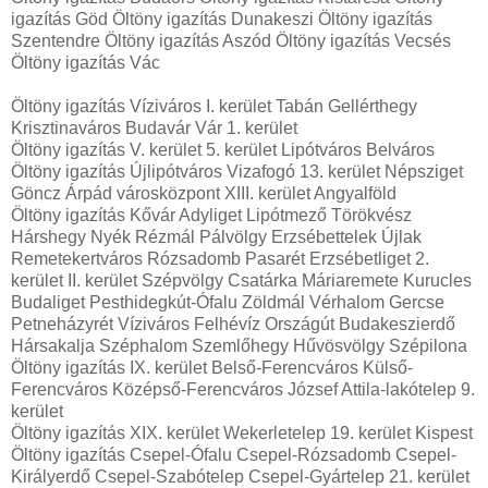
igazítás Göd Öltöny igazítás Dunakeszi Öltöny igazítás
Szentendre Öltöny igazítás Aszód Öltöny igazítás Vecsés
Öltöny igazítás Vác
Öltöny igazítás Víziváros I. kerület Tabán Gellérthegy
Krisztinaváros Budavár Vár 1. kerület
Öltöny igazítás V. kerület 5. kerület Lipótváros Belváros
Öltöny igazítás Újlipótváros Vizafogó 13. kerület Népsziget
Göncz Árpád városközpont XIII. kerület Angyalföld
Öltöny igazítás Kővár Adyliget Lipótmező Törökvész
Hárshegy Nyék Rézmál Pálvölgy Erzsébettelek Újlak
Remetekertváros Rózsadomb Pasarét Erzsébetliget 2.
kerület II. kerület Szépvölgy Csatárka Máriaremete Kurucles
Budaliget Pesthidegkút-Ófalu Zöldmál Vérhalom Gercse
Petneházyrét Víziváros Felhévíz Országút Budakeszierdő
Hársakalja Széphalom Szemlőhegy Hűvösvölgy Szépilona
Öltöny igazítás IX. kerület Belső-Ferencváros Külső-
Ferencváros Középső-Ferencváros József Attila-lakótelep 9.
kerület
Öltöny igazítás XIX. kerület Wekerletelep 19. kerület Kispest
Öltöny igazítás Csepel-Ófalu Csepel-Rózsadomb Csepel-
Királyerdő Csepel-Szabótelep Csepel-Gyártelep 21. kerület