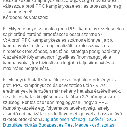
rosszul kezelt kampányok visszafogják cége növekedését –
válassza a profi PPC kampánykezelést, és tapasztalja meg
a különbséget!
Kérdések és válaszok:
K: Milyen előnyei vannak a profi PPC kampánykezelésnek a
saját erőből történő hirdetéskezeléssel szemben?
V: A profi PPC kampánykezelés számos előnnyel jár: a
kampányok struktúrája optimalizált, a kulcsszavak és
hirdetések relevánsak, a licitálási stratégia pedig hatékony.
A szakértők folyamatosan figyelik és finomhangolják a
kampányokat, így biztosítva a legjobb teljesítményt és a
maximális megtérülést.
K: Mennyi idő alatt várhatók kézzelfogható eredmények a
profi PPC kampánykezelés bevezetése után? V: Az
eredmények jellemzően már néhány hét alatt érzékelhetők,
de a teljes hatás kifejtéséhez általában 2-3 hónapra van
szükség. Fontos azonban megjegyezni, hogy a PPC
kampánykezelés egy folyamatos tevékenység, amely
állandó optimalizálást és felügyeletet igényel a hosszú távú
sikerek érdekében.
Dugulás ellen házilag - Csővár - SOS
Duguláselhárítás Budapest és Pest Megye - csőtisztítás