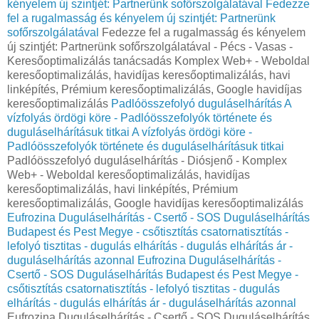
kényelem új szintjét: Partnerünk sofőrszolgálatával
Fedezze
fel a rugalmasság és kényelem új szintjét: Partnerünk
sofőrszolgálatával
Fedezze fel a rugalmasság és kényelem
új szintjét: Partnerünk sofőrszolgálatával - Pécs - Vasas -
Keresőoptimalizálás tanácsadás Komplex Web+ - Weboldal
keresőoptimalizálás, havidíjas keresőoptimalizálás, havi
linképítés, Prémium keresőoptimalizálás, Google havidíjas
keresőoptimalizálás
Padlóösszefolyó duguláselhárítás
A
vízfolyás ördögi köre - Padlóösszefolyók története és
duguláselhárításuk titkai
A vízfolyás ördögi köre -
Padlóösszefolyók története és duguláselhárításuk titkai
Padlóösszefolyó duguláselhárítás - Diósjenő - Komplex
Web+ - Weboldal keresőoptimalizálás, havidíjas
keresőoptimalizálás, havi linképítés, Prémium
keresőoptimalizálás, Google havidíjas keresőoptimalizálás
Eufrozina Duguláselhárítás - Csertő - SOS Duguláselhárítás
Budapest és Pest Megye - csőtisztítás csatornatisztítás -
lefolyó tisztitas - dugulás elhárítás - dugulás elhárítás ár -
duguláselhárítás azonnal
Eufrozina Duguláselhárítás -
Csertő - SOS Duguláselhárítás Budapest és Pest Megye -
csőtisztítás csatornatisztítás - lefolyó tisztitas - dugulás
elhárítás - dugulás elhárítás ár - duguláselhárítás azonnal
Eufrozina Duguláselhárítás - Csertő - SOS Duguláselhárítás