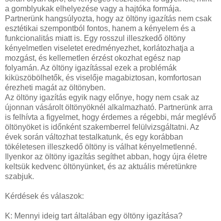
a gomblyukak elhelyezése vagy a hajtóka formája.
Partnerünk hangsúlyozta, hogy az öltöny igazítás nem csak
esztétikai szempontból fontos, hanem a kényelem és a
funkcionalitás miatt is. Egy rosszul illeszkedő öltöny
kényelmetlen viseletet eredményezhet, korlátozhatja a
mozgást, és kellemetlen érzést okozhat egész nap
folyamán. Az öltöny igazítással ezek a problémák
kiküszöbölhetők, és viselője magabiztosan, komfortosan
érezheti magát az öltönyben.
Az öltöny igazítás egyik nagy előnye, hogy nem csak az
újonnan vásárolt öltönyöknél alkalmazható. Partnerünk arra
is felhívta a figyelmet, hogy érdemes a régebbi, már meglévő
öltönyöket is időnként szakemberrel felülvizsgáltatni. Az
évek során változhat testalkatunk, és egy korábban
tökéletesen illeszkedő öltöny is válhat kényelmetlenné.
Ilyenkor az öltöny igazítás segíthet abban, hogy újra életre
keltsük kedvenc öltönyünket, és az aktuális méretünkre
szabjuk.
Kérdések és válaszok:
K: Mennyi ideig tart általában egy öltöny igazítása?