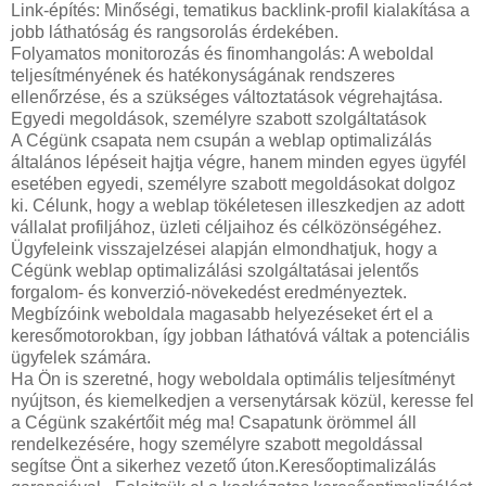
Link-építés: Minőségi, tematikus backlink-profil kialakítása a
jobb láthatóság és rangsorolás érdekében.
Folyamatos monitorozás és finomhangolás: A weboldal
teljesítményének és hatékonyságának rendszeres
ellenőrzése, és a szükséges változtatások végrehajtása.
Egyedi megoldások, személyre szabott szolgáltatások
A Cégünk csapata nem csupán a weblap optimalizálás
általános lépéseit hajtja végre, hanem minden egyes ügyfél
esetében egyedi, személyre szabott megoldásokat dolgoz
ki. Célunk, hogy a weblap tökéletesen illeszkedjen az adott
vállalat profiljához, üzleti céljaihoz és célközönségéhez.
Ügyfeleink visszajelzései alapján elmondhatjuk, hogy a
Cégünk weblap optimalizálási szolgáltatásai jelentős
forgalom- és konverzió-növekedést eredményeztek.
Megbízóink weboldala magasabb helyezéseket ért el a
keresőmotorokban, így jobban láthatóvá váltak a potenciális
ügyfelek számára.
Ha Ön is szeretné, hogy weboldala optimális teljesítményt
nyújtson, és kiemelkedjen a versenytársak közül, keresse fel
a Cégünk szakértőit még ma! Csapatunk örömmel áll
rendelkezésére, hogy személyre szabott megoldással
segítse Önt a sikerhez vezető úton.Keresőoptimalizálás