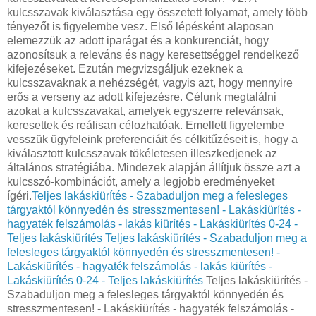
kulcsszavak kiválasztása egy összetett folyamat, amely több
tényezőt is figyelembe vesz. Első lépésként alaposan
elemezzük az adott iparágat és a konkurenciát, hogy
azonosítsuk a releváns és nagy keresettséggel rendelkező
kifejezéseket. Ezután megvizsgáljuk ezeknek a
kulcsszavaknak a nehézségét, vagyis azt, hogy mennyire
erős a verseny az adott kifejezésre. Célunk megtalálni
azokat a kulcsszavakat, amelyek egyszerre relevánsak,
keresettek és reálisan célozhatóak. Emellett figyelembe
vesszük ügyfeleink preferenciáit és célkitűzéseit is, hogy a
kiválasztott kulcsszavak tökéletesen illeszkedjenek az
általános stratégiába. Mindezek alapján állítjuk össze azt a
kulcsszó-kombinációt, amely a legjobb eredményeket
ígéri.
Teljes lakáskiürítés - Szabaduljon meg a felesleges
tárgyaktól könnyedén és stresszmentesen! - Lakáskiürítés -
hagyaték felszámolás - lakás kiürítés - Lakáskiürítés 0-24 -
Teljes lakáskiürítés
Teljes lakáskiürítés - Szabaduljon meg a
felesleges tárgyaktól könnyedén és stresszmentesen! -
Lakáskiürítés - hagyaték felszámolás - lakás kiürítés -
Lakáskiürítés 0-24 - Teljes lakáskiürítés
Teljes lakáskiürítés -
Szabaduljon meg a felesleges tárgyaktól könnyedén és
stresszmentesen! - Lakáskiürítés - hagyaték felszámolás -