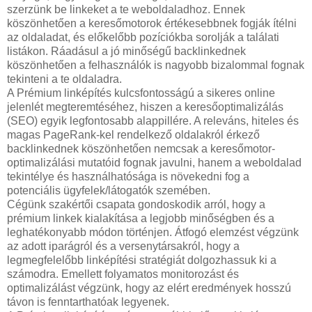
szerzünk be linkeket a te weboldaladhoz. Ennek
köszönhetően a keresőmotorok értékesebbnek fogják ítélni
az oldaladat, és előkelőbb pozíciókba sorolják a találati
listákon. Ráadásul a jó minőségű backlinkednek
köszönhetően a felhasználók is nagyobb bizalommal fognak
tekinteni a te oldaladra.
A Prémium linképítés kulcsfontosságú a sikeres online
jelenlét megteremtéséhez, hiszen a keresőoptimalizálás
(SEO) egyik legfontosabb alappillére. A releváns, hiteles és
magas PageRank-kel rendelkező oldalakról érkező
backlinkednek köszönhetően nemcsak a keresőmotor-
optimalizálási mutatóid fognak javulni, hanem a weboldalad
tekintélye és használhatósága is növekedni fog a
potenciális ügyfelek/látogatók szemében.
Cégünk szakértői csapata gondoskodik arról, hogy a
prémium linkek kialakítása a legjobb minőségben és a
leghatékonyabb módon történjen. Átfogó elemzést végzünk
az adott iparágról és a versenytársakról, hogy a
legmegfelelőbb linképítési stratégiát dolgozhassuk ki a
számodra. Emellett folyamatos monitorozást és
optimalizálást végzünk, hogy az elért eredmények hosszú
távon is fenntarthatóak legyenek.