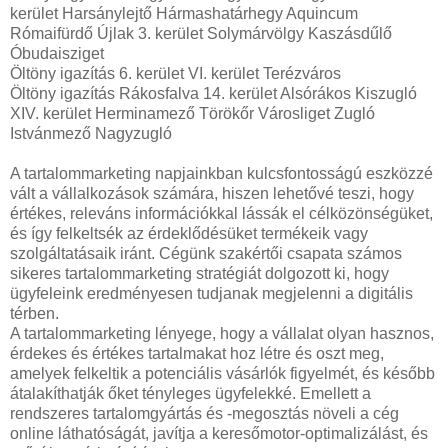
kerület Harsánylejtő Hármashatárhegy Aquincum
Rómaifürdő Újlak 3. kerület Solymárvölgy Kaszásdűlő
Óbudaisziget
Öltöny igazítás 6. kerület VI. kerület Terézváros
Öltöny igazítás Rákosfalva 14. kerület Alsórákos Kiszugló
XIV. kerület Herminamező Törökőr Városliget Zugló
Istvánmező Nagyzugló
A tartalommarketing napjainkban kulcsfontosságú eszközzé
vált a vállalkozások számára, hiszen lehetővé teszi, hogy
értékes, releváns információkkal lássák el célközönségüket,
és így felkeltsék az érdeklődésüket termékeik vagy
szolgáltatásaik iránt. Cégünk szakértői csapata számos
sikeres tartalommarketing stratégiát dolgozott ki, hogy
ügyfeleink eredményesen tudjanak megjelenni a digitális
térben.
A tartalommarketing lényege, hogy a vállalat olyan hasznos,
érdekes és értékes tartalmakat hoz létre és oszt meg,
amelyek felkeltik a potenciális vásárlók figyelmét, és később
átalakíthatják őket tényleges ügyfelekké. Emellett a
rendszeres tartalomgyártás és -megosztás növeli a cég
online láthatóságát, javítja a keresőmotor-optimalizálást, és