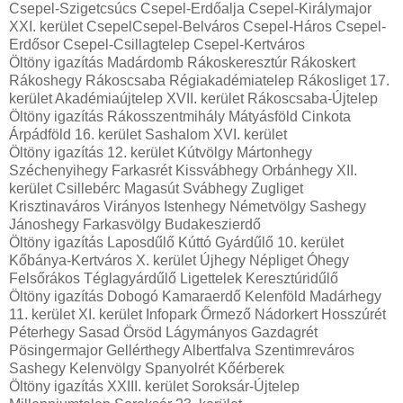
Csepel-Szigetcsúcs Csepel-Erdőalja Csepel-Királymajor
XXI. kerület CsepelCsepel-Belváros Csepel-Háros Csepel-
Erdősor Csepel-Csillagtelep Csepel-Kertváros
Öltöny igazítás Madárdomb Rákoskeresztúr Rákoskert
Rákoshegy Rákoscsaba Régiakadémiatelep Rákosliget 17.
kerület Akadémiaújtelep XVII. kerület Rákoscsaba-Újtelep
Öltöny igazítás Rákosszentmihály Mátyásföld Cinkota
Árpádföld 16. kerület Sashalom XVI. kerület
Öltöny igazítás 12. kerület Kútvölgy Mártonhegy
Széchenyihegy Farkasrét Kissvábhegy Orbánhegy XII.
kerület Csillebérc Magasút Svábhegy Zugliget
Krisztinaváros Virányos Istenhegy Németvölgy Sashegy
Jánoshegy Farkasvölgy Budakeszierdő
Öltöny igazítás Laposdűlő Kúttó Gyárdűlő 10. kerület
Kőbánya-Kertváros X. kerület Újhegy Népliget Óhegy
Felsőrákos Téglagyárdűlő Ligettelek Keresztúridűlő
Öltöny igazítás Dobogó Kamaraerdő Kelenföld Madárhegy
11. kerület XI. kerület Infopark Őrmező Nádorkert Hosszúrét
Péterhegy Sasad Örsöd Lágymányos Gazdagrét
Pösingermajor Gellérthegy Albertfalva Szentimreváros
Sashegy Kelenvölgy Spanyolrét Kőérberek
Öltöny igazítás XXIII. kerület Soroksár-Újtelep