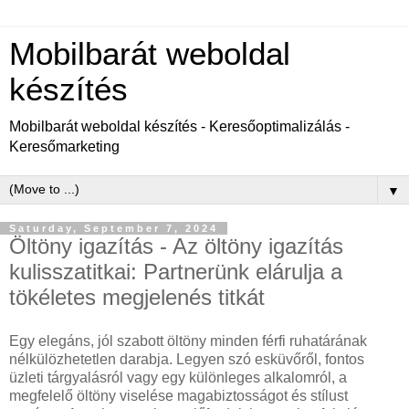
Mobilbarát weboldal
készítés
Mobilbarát weboldal készítés - Keresőoptimalizálás -
Keresőmarketing
▼
Saturday, September 7, 2024
Öltöny igazítás - Az öltöny igazítás
kulisszatitkai: Partnerünk elárulja a
tökéletes megjelenés titkát
Egy elegáns, jól szabott öltöny minden férfi ruhatárának
nélkülözhetetlen darabja. Legyen szó esküvőről, fontos
üzleti tárgyalásról vagy egy különleges alkalomról, a
megfelelő öltöny viselése magabiztosságot és stílust