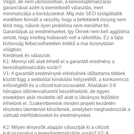
Végül, de nem utolsósorban, a keresőoptimalizálás
garanciával azért is kiemelkedő választás, mert
minimalizálja a kockázatokat. Míg más SEO szolgáltatók
esetében fennáll a veszély, hogy a befektetett összeg nem
térül meg, nálunk ilyen probléma nem merülhet fel.
Garantáljuk az eredményeket, így Önnek nem kell aggódnia
amiatt, hogy esetleg hiábavaló volt a ráfordítás. Ez a fajta
biztonság felbecsülhetetlen értékű a mai bizonytalan
világban.
Kérdések és válaszok:
K1: Mennyi idő alatt érhető el a garantált eredmény a
keresőoptimalizálás során?
V1: A garantált eredmények elérésének időtartama többek
között függ a weboldal kiindulási helyzetétől, a konkurencia
erősségétől és a célzott kulcsszavaktól. Általában 3-6
hónapos időintervallumról beszélhetünk, de egyes
esetekben akár rövidebb idő alatt is látványos fejlődést
érhetünk el. Szakembereink minden projekt kezdetén
részletes ütemtervet készítenek, amelyben meghatározzák a
várható mérföldköveket és eredményeket.
K2: Milyen tényezők alapján választják ki a célzott
kulcsszavakat a keresőoptimalizálás során? V2: A