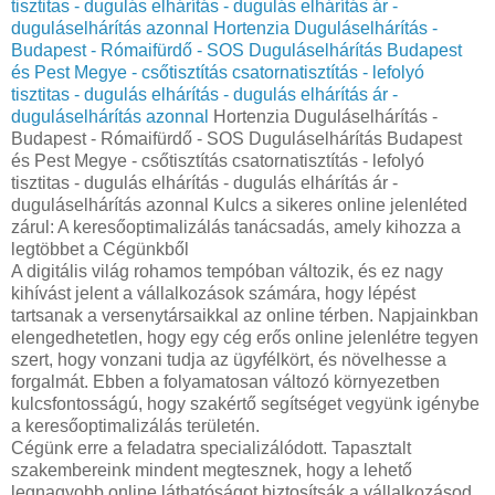
tisztitas - dugulás elhárítás - dugulás elhárítás ár -
duguláselhárítás azonnal
Hortenzia Duguláselhárítás -
Budapest - Rómaifürdő - SOS Duguláselhárítás Budapest
és Pest Megye - csőtisztítás csatornatisztítás - lefolyó
tisztitas - dugulás elhárítás - dugulás elhárítás ár -
duguláselhárítás azonnal
Hortenzia Duguláselhárítás -
Budapest - Rómaifürdő - SOS Duguláselhárítás Budapest
és Pest Megye - csőtisztítás csatornatisztítás - lefolyó
tisztitas - dugulás elhárítás - dugulás elhárítás ár -
duguláselhárítás azonnal Kulcs a sikeres online jelenléted
zárul: A keresőoptimalizálás tanácsadás, amely kihozza a
legtöbbet a Cégünkből
A digitális világ rohamos tempóban változik, és ez nagy
kihívást jelent a vállalkozások számára, hogy lépést
tartsanak a versenytársaikkal az online térben. Napjainkban
elengedhetetlen, hogy egy cég erős online jelenlétre tegyen
szert, hogy vonzani tudja az ügyfélkört, és növelhesse a
forgalmát. Ebben a folyamatosan változó környezetben
kulcsfontosságú, hogy szakértő segítséget vegyünk igénybe
a keresőoptimalizálás területén.
Cégünk erre a feladatra specializálódott. Tapasztalt
szakembereink mindent megtesznek, hogy a lehető
legnagyobb online láthatóságot biztosítsák a vállalkozásod