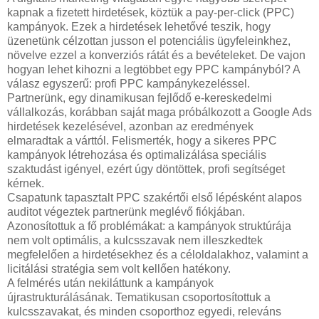
kapnak a fizetett hirdetések, köztük a pay-per-click (PPC)
kampányok. Ezek a hirdetések lehetővé teszik, hogy
üzenetünk célzottan jusson el potenciális ügyfeleinkhez,
növelve ezzel a konverziós rátát és a bevételeket. De vajon
hogyan lehet kihozni a legtöbbet egy PPC kampányból? A
válasz egyszerű: profi PPC kampánykezeléssel.
Partnerünk, egy dinamikusan fejlődő e-kereskedelmi
vállalkozás, korábban saját maga próbálkozott a Google Ads
hirdetések kezelésével, azonban az eredmények
elmaradtak a várttól. Felismerték, hogy a sikeres PPC
kampányok létrehozása és optimalizálása speciális
szaktudást igényel, ezért úgy döntöttek, profi segítséget
kérnek.
Csapatunk tapasztalt PPC szakértői első lépésként alapos
auditot végeztek partnerünk meglévő fiókjában.
Azonosítottuk a fő problémákat: a kampányok struktúrája
nem volt optimális, a kulcsszavak nem illeszkedtek
megfelelően a hirdetésekhez és a céloldalakhoz, valamint a
licitálási stratégia sem volt kellően hatékony.
A felmérés után nekiláttunk a kampányok
újrastrukturálásának. Tematikusan csoportosítottuk a
kulcsszavakat, és minden csoporthoz egyedi, releváns