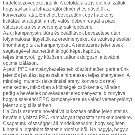
hirdetésszövegeket írtunk. A céloldalakat is optimalizáltuk,
hogy javítsuk a felhasználói élményt és növeljük a
konverziós rátát. Emellett bevezettünk egy hatékony
licitálási stratégiát, amely valós időben reagál a piaci
változásokra és a versenytársak lépéseire.
Az új kampánystruktúra és beállítások bevezetése után
folyamatosan figyeltük az eredményeket, és szükség esetén
finomhangoltuk a kampányokat. A rendszeres jelentések
segítségével partnerünk átfogó képet kapott a
teljesítményről, így közösen tudtunk dolgozni a további
optimalizáláson.
A profi PPC kampánykezelésnek köszönhetően partnerünk
jelentős javulást tapasztalt a hirdetések teljesítményében. A
minőségi mutatók (átkattintási arány, konverziós ráta)
emelkedtek, miközben a költségek csökkentek. Mindez
pedig a bevételek növekedését eredményezte, bizonyítva,
hogy a szakértői PPC kampánykezelés valódi versenyelőnyt
jelent a digitális térben.
Ha Ön is szeretné növelni vállalkozása online jelenlétét és
bevételeit, bízza PPC kampányait tapasztalt szakemberekre.
Csapatunk készséggel áll rendelkezésére, hogy segítsen
kihozni a legtöbbet fizetett hirdetéseiből. Ne hagyja, hogy a