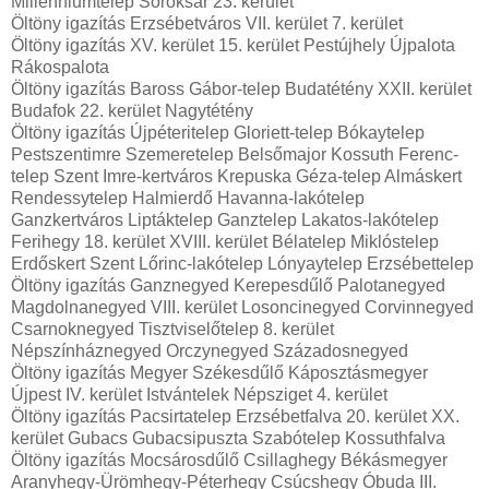
Millenniumtelep Soroksár 23. kerület
Öltöny igazítás Erzsébetváros VII. kerület 7. kerület
Öltöny igazítás XV. kerület 15. kerület Pestújhely Újpalota
Rákospalota
Öltöny igazítás Baross Gábor-telep Budatétény XXII. kerület
Budafok 22. kerület Nagytétény
Öltöny igazítás Újpéteritelep Gloriett-telep Bókaytelep
Pestszentimre Szemeretelep Belsőmajor Kossuth Ferenc-
telep Szent Imre-kertváros Krepuska Géza-telep Almáskert
Rendessytelep Halmierdő Havanna-lakótelep
Ganzkertváros Liptáktelep Ganztelep Lakatos-lakótelep
Ferihegy 18. kerület XVIII. kerület Bélatelep Miklóstelep
Erdőskert Szent Lőrinc-lakótelep Lónyaytelep Erzsébettelep
Öltöny igazítás Ganznegyed Kerepesdűlő Palotanegyed
Magdolnanegyed VIII. kerület Losoncinegyed Corvinnegyed
Csarnoknegyed Tisztviselőtelep 8. kerület
Népszínháznegyed Orczynegyed Századosnegyed
Öltöny igazítás Megyer Székesdűlő Káposztásmegyer
Újpest IV. kerület Istvántelek Népsziget 4. kerület
Öltöny igazítás Pacsirtatelep Erzsébetfalva 20. kerület XX.
kerület Gubacs Gubacsipuszta Szabótelep Kossuthfalva
Öltöny igazítás Mocsárosdűlő Csillaghegy Békásmegyer
Aranyhegy-Ürömhegy-Péterhegy Csúcshegy Óbuda III.