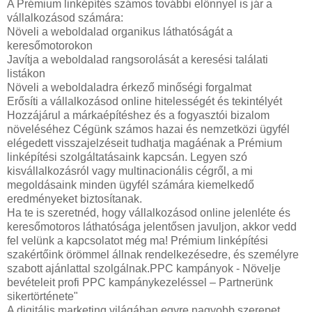
A Prémium linképítés számos további előnnyel is jár a
vállalkozásod számára:
Növeli a weboldalad organikus láthatóságát a
keresőmotorokon
Javítja a weboldalad rangsorolását a keresési találati
listákon
Növeli a weboldaladra érkező minőségi forgalmat
Erősíti a vállalkozásod online hitelességét és tekintélyét
Hozzájárul a márkaépítéshez és a fogyasztói bizalom
növeléséhez Cégünk számos hazai és nemzetközi ügyfél
elégedett visszajelzéseit tudhatja magáénak a Prémium
linképítési szolgáltatásaink kapcsán. Legyen szó
kisvállalkozásról vagy multinacionális cégről, a mi
megoldásaink minden ügyfél számára kiemelkedő
eredményeket biztosítanak.
Ha te is szeretnéd, hogy vállalkozásod online jelenléte és
keresőmotoros láthatósága jelentősen javuljon, akkor vedd
fel velünk a kapcsolatot még ma! Prémium linképítési
szakértőink örömmel állnak rendelkezésedre, és személyre
szabott ajánlattal szolgálnak.PPC kampányok - Növelje
bevételeit profi PPC kampánykezeléssel – Partnerünk
sikertörténete"
A digitális marketing világában egyre nagyobb szerepet