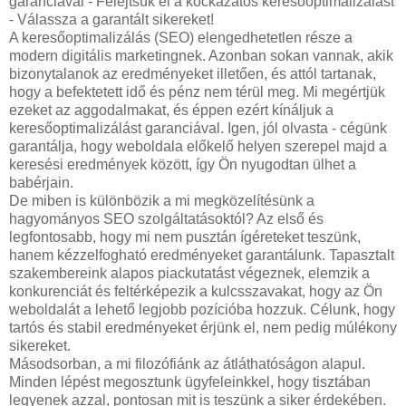
garanciával - Felejtsük el a kockázatos keresőoptimalizálást
- Válassza a garantált sikereket!
A keresőoptimalizálás (SEO) elengedhetetlen része a
modern digitális marketingnek. Azonban sokan vannak, akik
bizonytalanok az eredményeket illetően, és attól tartanak,
hogy a befektetett idő és pénz nem térül meg. Mi megértjük
ezeket az aggodalmakat, és éppen ezért kínáljuk a
keresőoptimalizálást garanciával. Igen, jól olvasta - cégünk
garantálja, hogy weboldala előkelő helyen szerepel majd a
keresési eredmények között, így Ön nyugodtan ülhet a
babérjain.
De miben is különbözik a mi megközelítésünk a
hagyományos SEO szolgáltatásoktól? Az első és
legfontosabb, hogy mi nem pusztán ígéreteket teszünk,
hanem kézzelfogható eredményeket garantálunk. Tapasztalt
szakembereink alapos piackutatást végeznek, elemzik a
konkurenciát és feltérképezik a kulcsszavakat, hogy az Ön
weboldalát a lehető legjobb pozícióba hozzuk. Célunk, hogy
tartós és stabil eredményeket érjünk el, nem pedig múlékony
sikereket.
Másodsorban, a mi filozófiánk az átláthatóságon alapul.
Minden lépést megosztunk ügyfeleinkkel, hogy tisztában
legyenek azzal, pontosan mit is teszünk a siker érdekében.