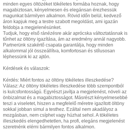
minden egyes öltözéket tökéletes formába hoznak, hogy
magabiztosan, kényelmesen és elegánsan érezhessük
magunkat bármilyen alkalmon. Rövid időn belül, kedvező
áron kapjuk meg a testre szabott megoldást, ami igazán
feldobja a megjelenésünket.
Tudjuk, hogy első ránézésre akár aprócska változtatásnak is
tűnhet az öltöny igazítása, ám az eredmény annál nagyobb.
Partnerünk szakértő csapata garantálja, hogy minden
alkalommal jól összeállítva, komfortosan és stílusosan
léphessünk ki az ajtón.
Kérdések és válaszok:
Kérdés: Miért fontos az öltöny tökéletes illeszkedése?
Válasz: Az öltöny tökéletes illeszkedése több szempontból
is kulcsfontosságú. Egyrészt javítja a megjelenést, növeli az
önbizalmat és a magabiztosságot. Másrészt kényelmesebbé
teszi a viseletet, hiszen a megfelelő méretre igazított öltöny
sokkal jobban simul a testhez. Ezáltal nem akadályoz a
mozgásban, nem csíphet vagy húzhat sehol. A tökéletes
illeszkedés elengedhetetlen, ha profi, elegáns megjelenést
szeretnénk elérni bármilyen fontos alkalmon.