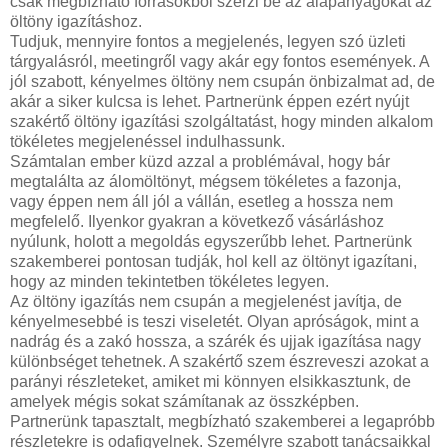
csak megbízható forrásokból szerzi be az alapanyagokat az
öltöny igazításhoz.
Tudjuk, mennyire fontos a megjelenés, legyen szó üzleti
tárgyalásról, meetingről vagy akár egy fontos események. A
jól szabott, kényelmes öltöny nem csupán önbizalmat ad, de
akár a siker kulcsa is lehet. Partnerünk éppen ezért nyújt
szakértő öltöny igazítási szolgáltatást, hogy minden alkalom
tökéletes megjelenéssel indulhassunk.
Számtalan ember küzd azzal a problémával, hogy bár
megtalálta az álomöltönyt, mégsem tökéletes a fazonja,
vagy éppen nem áll jól a vállán, esetleg a hossza nem
megfelelő. Ilyenkor gyakran a következő vásárláshoz
nyúlunk, holott a megoldás egyszerűbb lehet. Partnerünk
szakemberei pontosan tudják, hol kell az öltönyt igazítani,
hogy az minden tekintetben tökéletes legyen.
Az öltöny igazítás nem csupán a megjelenést javítja, de
kényelmesebbé is teszi viseletét. Olyan apróságok, mint a
nadrág és a zakó hossza, a szárék és ujjak igazítása nagy
különbséget tehetnek. A szakértő szem észreveszi azokat a
parányi részleteket, amiket mi könnyen elsikkasztunk, de
amelyek mégis sokat számítanak az összképben.
Partnerünk tapasztalt, megbízható szakemberei a legapróbb
részletekre is odafigyelnek. Személyre szabott tanácsaikkal