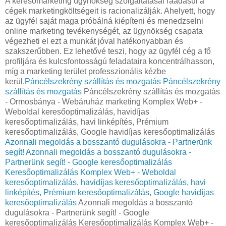
A keresőmarketing ügynökség szolgáltatásai ráadásul a
cégek marketingköltségeit is racionalizálják. Ahelyett, hogy
az ügyfél saját maga próbálná kiépíteni és menedzselni
online marketing tevékenységét, az ügynökség csapata
végezheti el ezt a munkát jóval hatékonyabban és
szakszerűbben. Ez lehetővé teszi, hogy az ügyfél cég a fő
profiljára és kulcsfontosságú feladataira koncentrálhasson,
míg a marketing terület professzionális kézbe
kerül.
Páncélszekrény szállítás és mozgatás
Páncélszekrény
szállítás és mozgatás
Páncélszekrény szállítás és mozgatás
- Ormosbánya - Webáruház marketing Komplex Web+ -
Weboldal keresőoptimalizálás, havidíjas
keresőoptimalizálás, havi linképítés, Prémium
keresőoptimalizálás, Google havidíjas keresőoptimalizálás
Azonnali megoldás a bosszantó dugulásokra - Partnerünk
segít!
Azonnali megoldás a bosszantó dugulásokra -
Partnerünk segít! - Google keresőoptimalizálás
Keresőoptimalizálás Komplex Web+ - Weboldal
keresőoptimalizálás, havidíjas keresőoptimalizálás, havi
linképítés, Prémium keresőoptimalizálás, Google havidíjas
keresőoptimalizálás
Azonnali megoldás a bosszantó
dugulásokra - Partnerünk segít! - Google
keresőoptimalizálás Keresőoptimalizálás Komplex Web+ -