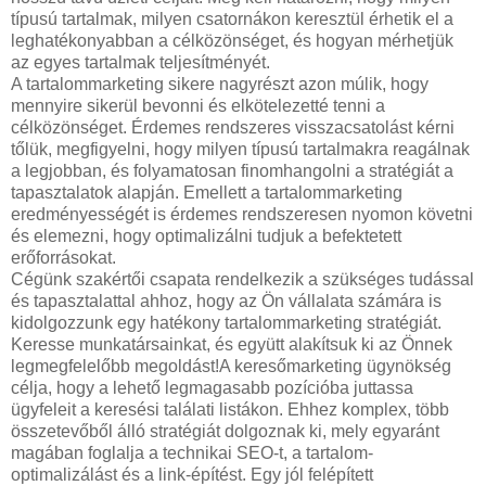
típusú tartalmak, milyen csatornákon keresztül érhetik el a
leghatékonyabban a célközönséget, és hogyan mérhetjük
az egyes tartalmak teljesítményét.
A tartalommarketing sikere nagyrészt azon múlik, hogy
mennyire sikerül bevonni és elkötelezetté tenni a
célközönséget. Érdemes rendszeres visszacsatolást kérni
tőlük, megfigyelni, hogy milyen típusú tartalmakra reagálnak
a legjobban, és folyamatosan finomhangolni a stratégiát a
tapasztalatok alapján. Emellett a tartalommarketing
eredményességét is érdemes rendszeresen nyomon követni
és elemezni, hogy optimalizálni tudjuk a befektetett
erőforrásokat.
Cégünk szakértői csapata rendelkezik a szükséges tudással
és tapasztalattal ahhoz, hogy az Ön vállalata számára is
kidolgozzunk egy hatékony tartalommarketing stratégiát.
Keresse munkatársainkat, és együtt alakítsuk ki az Önnek
legmegfelelőbb megoldást!A keresőmarketing ügynökség
célja, hogy a lehető legmagasabb pozícióba juttassa
ügyfeleit a keresési találati listákon. Ehhez komplex, több
összetevőből álló stratégiát dolgoznak ki, mely egyaránt
magában foglalja a technikai SEO-t, a tartalom-
optimalizálást és a link-építést. Egy jól felépített