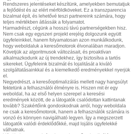
Rendszeres jelentéseket készítünk, amelyekben bemutatjuk
a fejlődést és az elért mérföldköveket. Ez a transzparencia
bizalmat épít, és lehetővé teszi partnereink számára, hogy
teljes mértékben átlássák a folyamatot.
Harmadrészt, cégünk a hosszú távú partnerségekben hisz.
Nem csak egy egyszeri projekt erejéig dolgozunk együtt
ügyfeleinkkel, hanem folyamatosan azon munkálkodunk,
hogy weboldaluk a keresőmotorok élvonalában maradjon.
Követjük az algoritmusok változásait, és proaktívan
alkalmazkodunk az új trendekhez, így biztosítva a tartós
sikereket. Ügyfeleink bizalmát és lojalitását a kiváló
szolgáltatásainkkal és a kiemelkedő eredményekkel nyerjük
el.
Negyedrészt, a keresőoptimalizálás mellett nagy hangsúlyt
fektetünk a felhasználói élményre is. Hiszen mit ér egy
weboldal, ha az első helyen szerepel a keresési
eredmények között, de a látogatók csalódottan kattintanak
tovább? Szakértőink gondoskodnak arról, hogy weboldala
ne csak a keresőmotorok, hanem a felhasználók számára is
vonzó és könnyen navigálható legyen. Így a megszerzett
látogatók valódi érdeklődőkké, majd lojális ügyfelekké
válhatnak.