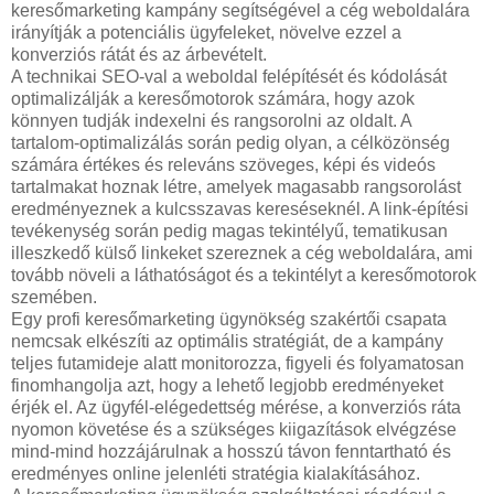
keresőmarketing kampány segítségével a cég weboldalára
irányítják a potenciális ügyfeleket, növelve ezzel a
konverziós rátát és az árbevételt.
A technikai SEO-val a weboldal felépítését és kódolását
optimalizálják a keresőmotorok számára, hogy azok
könnyen tudják indexelni és rangsorolni az oldalt. A
tartalom-optimalizálás során pedig olyan, a célközönség
számára értékes és releváns szöveges, képi és videós
tartalmakat hoznak létre, amelyek magasabb rangsorolást
eredményeznek a kulcsszavas kereséseknél. A link-építési
tevékenység során pedig magas tekintélyű, tematikusan
illeszkedő külső linkeket szereznek a cég weboldalára, ami
tovább növeli a láthatóságot és a tekintélyt a keresőmotorok
szemében.
Egy profi keresőmarketing ügynökség szakértői csapata
nemcsak elkészíti az optimális stratégiát, de a kampány
teljes futamideje alatt monitorozza, figyeli és folyamatosan
finomhangolja azt, hogy a lehető legjobb eredményeket
érjék el. Az ügyfél-elégedettség mérése, a konverziós ráta
nyomon követése és a szükséges kiigazítások elvégzése
mind-mind hozzájárulnak a hosszú távon fenntartható és
eredményes online jelenléti stratégia kialakításához.