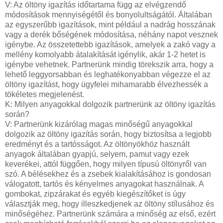
V: Az öltöny igazítás időtartama függ az elvégzendő
módosítások mennyiségétől és bonyolultságától. Általában
az egyszerűbb igazítások, mint például a nadrág hosszának
vagy a derék bőségének módosítása, néhány napot vesznek
igénybe. Az összetettebb igazítások, amelyek a zakó vagy a
mellény komolyabb átalakítását igénylik, akár 1-2 hetet is
igénybe vehetnek. Partnerünk mindig törekszik arra, hogy a
lehető leggyorsabban és leghatékonyabban végezze el az
öltöny igazítást, hogy ügyfelei mihamarabb élvezhessék a
tökéletes megjelenést.
K: Milyen anyagokkal dolgozik partnerünk az öltöny igazítás
során?
V: Partnerünk kizárólag magas minőségű anyagokkal
dolgozik az öltöny igazítás során, hogy biztosítsa a legjobb
eredményt és a tartósságot. Az öltönyökhöz használt
anyagok általában gyapjú, selyem, pamut vagy ezek
keverékei, attól függően, hogy milyen típusú öltönyről van
szó. A bélésekhez és a zsebek kialakításához is gondosan
válogatott, tartós és kényelmes anyagokat használnak. A
gombokat, zipzárakat és egyéb kiegészítőket is úgy
választják meg, hogy illeszkedjenek az öltöny stílusához és
minőségéhez. Partnerünk számára a minőség az első, ezért