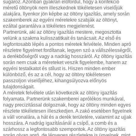
sugároz. Azonban gyakran előfordul, hogy a konfekció
méretű öltönyök nem illeszkednek tökéletesen viselőjük
alakjára. Ilyenkor jön képbe az öltöny igazítás, amely során
szakemberek az egyéni méretekre szabják az öltönyt,
ezáltal garantálva a tökéletes megjelenést.
Partnerünk, aki az öltöny igazítás mestere, megosztotta
velünk a szakma kulisszatitkait és tanácsait. Az első és
legfontosabb lépés a pontos méretek felvétele. Minden apró
részletre figyelmet fordítanak, legyen szó a vállszélességről,
a derékbőségről vagy a nadrág hosszáról. Az öltöny igazítás
során nem csak a méreteket veszik figyelembe, hanem az
egyéni testalkatot és stílust is. Hiszen minden ember
különböző, és az a cél, hogy az öltöny tökéletesen
passzoljon viselőjéhez, kihangsúlyozva előnyös
tulajdonságait.
A méretek felvétele után következik az öltöny igazítás
folyamata. Partnerünk szakemberei aprólékos munkával,
nagy precizitással dolgoznak, hogy az öltöny minden egyes
részlete tökéletesen illeszkedjen. A zakó esetében figyelnek
a váll vonalára, a hát és a derék területére, valamint az ujjak
hosszára. A nadrág igazításánál a csípő, a comb és a
szárhossz a legfontosabb szempontok. Az öltöny igazítás
során olyan apró, de lényeges részletekre is ügyelnek, mint