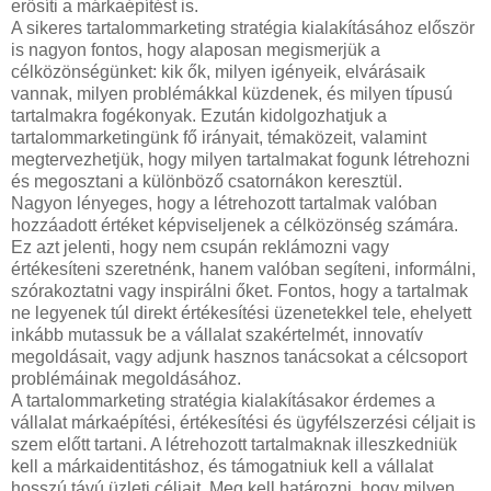
erősíti a márkaépítést is.
A sikeres tartalommarketing stratégia kialakításához először
is nagyon fontos, hogy alaposan megismerjük a
célközönségünket: kik ők, milyen igényeik, elvárásaik
vannak, milyen problémákkal küzdenek, és milyen típusú
tartalmakra fogékonyak. Ezután kidolgozhatjuk a
tartalommarketingünk fő irányait, témaközeit, valamint
megtervezhetjük, hogy milyen tartalmakat fogunk létrehozni
és megosztani a különböző csatornákon keresztül.
Nagyon lényeges, hogy a létrehozott tartalmak valóban
hozzáadott értéket képviseljenek a célközönség számára.
Ez azt jelenti, hogy nem csupán reklámozni vagy
értékesíteni szeretnénk, hanem valóban segíteni, informálni,
szórakoztatni vagy inspirálni őket. Fontos, hogy a tartalmak
ne legyenek túl direkt értékesítési üzenetekkel tele, ehelyett
inkább mutassuk be a vállalat szakértelmét, innovatív
megoldásait, vagy adjunk hasznos tanácsokat a célcsoport
problémáinak megoldásához.
A tartalommarketing stratégia kialakításakor érdemes a
vállalat márkaépítési, értékesítési és ügyfélszerzési céljait is
szem előtt tartani. A létrehozott tartalmaknak illeszkedniük
kell a márkaidentitáshoz, és támogatniuk kell a vállalat
hosszú távú üzleti céljait. Meg kell határozni, hogy milyen