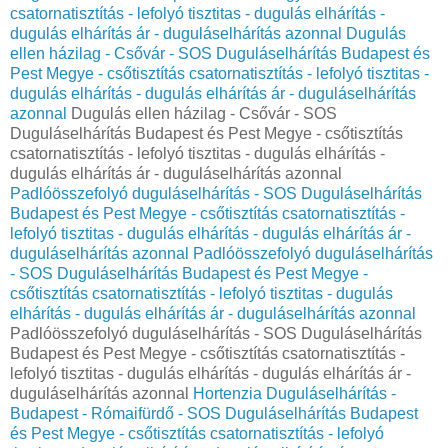
csatornatisztítás - lefolyó tisztitas - dugulás elhárítás -
dugulás elhárítás ár - duguláselhárítás azonnal
Dugulás
ellen házilag - Csővár - SOS Duguláselhárítás Budapest és
Pest Megye - csőtisztítás csatornatisztítás - lefolyó tisztitas -
dugulás elhárítás - dugulás elhárítás ár - duguláselhárítás
azonnal
Dugulás ellen házilag - Csővár - SOS
Duguláselhárítás Budapest és Pest Megye - csőtisztítás
csatornatisztítás - lefolyó tisztitas - dugulás elhárítás -
dugulás elhárítás ár - duguláselhárítás azonnal
Padlóösszefolyó duguláselhárítás - SOS Duguláselhárítás
Budapest és Pest Megye - csőtisztítás csatornatisztítás -
lefolyó tisztitas - dugulás elhárítás - dugulás elhárítás ár -
duguláselhárítás azonnal
Padlóösszefolyó duguláselhárítás
- SOS Duguláselhárítás Budapest és Pest Megye -
csőtisztítás csatornatisztítás - lefolyó tisztitas - dugulás
elhárítás - dugulás elhárítás ár - duguláselhárítás azonnal
Padlóösszefolyó duguláselhárítás - SOS Duguláselhárítás
Budapest és Pest Megye - csőtisztítás csatornatisztítás -
lefolyó tisztitas - dugulás elhárítás - dugulás elhárítás ár -
duguláselhárítás azonnal
Hortenzia Duguláselhárítás -
Budapest - Rómaifürdő - SOS Duguláselhárítás Budapest
és Pest Megye - csőtisztítás csatornatisztítás - lefolyó