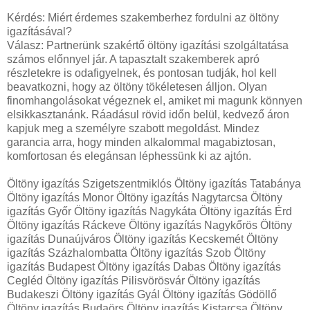
Kérdés: Miért érdemes szakemberhez fordulni az öltöny
igazításával?
Válasz: Partnerünk szakértő öltöny igazítási szolgáltatása
számos előnnyel jár. A tapasztalt szakemberek apró
részletekre is odafigyelnek, és pontosan tudják, hol kell
beavatkozni, hogy az öltöny tökéletesen álljon. Olyan
finomhangolásokat végeznek el, amiket mi magunk könnyen
elsikkasztanánk. Ráadásul rövid időn belül, kedvező áron
kapjuk meg a személyre szabott megoldást. Mindez
garancia arra, hogy minden alkalommal magabiztosan,
komfortosan és elegánsan léphessünk ki az ajtón.
Öltöny igazítás Szigetszentmiklós Öltöny igazítás Tatabánya
Öltöny igazítás Monor Öltöny igazítás Nagytarcsa Öltöny
igazítás Győr Öltöny igazítás Nagykáta Öltöny igazítás Érd
Öltöny igazítás Ráckeve Öltöny igazítás Nagykőrös Öltöny
igazítás Dunaújváros Öltöny igazítás Kecskemét Öltöny
igazítás Százhalombatta Öltöny igazítás Szob Öltöny
igazítás Budapest Öltöny igazítás Dabas Öltöny igazítás
Cegléd Öltöny igazítás Pilisvörösvár Öltöny igazítás
Budakeszi Öltöny igazítás Gyál Öltöny igazítás Gödöllő
Öltöny igazítás Budaörs Öltöny igazítás Kistarcsa Öltöny