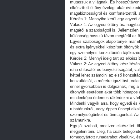
mutassuk a világnak. És hosszútávon 
elkészített öltöny évekig, akár évtized
magabiztosságról és komfortérzetről, a
Kérdés 1: Mennyibe kerül egy egyedi 
Válasz 1: Az egyedi öltöny ára nagyba
magától a szabóságtól is. Jellemzően 
különbség hosszú távon megtérül az öl
Egyes szabóságok alapöltönyei már el
és extra igényekkel készített öltöny
egy személyes konzultáción tájékozódn
Kérdés 2: Mennyi ideig tart az elkészí
Válasz 2: Az egyedi öltöny készítéséne
ruha stílusától és bonyolultságától, va
héttel lehet számolni az első konzultá
konzultációt, a méretre igazítást, va
ennél gyorsabban is dolgoznak, míg a
öltönyök esetében akár több hónapos át
mindenképp érdemes rákérdezni a várha
Mindenki vágyik arra, hogy egyedi és
ruhatárunkról, vagy éppen ünnepi alka
személyiségünket és önmagunkat. Az eg
számunkra.
Egy jól szabott, precízen elkészített 
megjeleníteni. Elég, ha csak belegond
tömeggyártott ruhadarabot viselünk, é