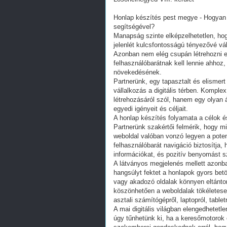
Honlap készítés pest megye - Hogyan v
segítségével?
Manapság szinte elképzelhetetlen, hog
jelenlét kulcsfontosságú tényezővé vá
Azonban nem elég csupán létrehozni eg
felhasználóbarátnak kell lennie ahhoz
növekedésének.
Partnerünk, egy tapasztalt és elismer
vállalkozás a digitális térben. Kompl
létrehozásáról szól, hanem egy olyan 
egyedi igényeit és céljait.
A honlap készítés folyamata a célok 
Partnerünk szakértői felmérik, hogy m
weboldal valóban vonzó legyen a poten
felhasználóbarát navigáció biztosítja
információkat, és pozitív benyomást s
A látványos megjelenés mellett azonba
hangsúlyt fektet a honlapok gyors be
vagy akadozó oldalak könnyen eltántorí
köszönhetően a weboldalak tökéletes
asztali számítógépről, laptopról, tablet
A mai digitális világban elengedhetetl
úgy tűnhetünk ki, ha a keresőmotorok 