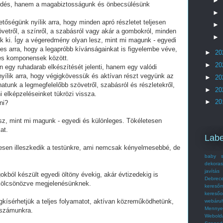
►
érdés, hanem a magabiztosságunk és önbecsülésünk
►
tőségünk nyílik arra, hogy minden apró részletet teljesen
►
etről, a színről, a szabásról vagy akár a gombokról, minden
►
 ki. Így a végeredmény olyan lesz, mint mi magunk - egyedi
es arra, hogy a legapróbb kívánságainkat is figyelembe véve,
►
20
yes komponensek között.
►
20
 egy ruhadarab elkészítését jelenti, hanem egy valódi
yílik arra, hogy végigkövessük és aktívan részt vegyünk az
►
20
atunk a legmegfelelőbb szövetről, szabásról és részletekről,
►
20
 elképzeléseinket tükrözi vissza.
►
20
ni?
esz, mint mi magunk - egyedi és különleges. Tökéletesen
at.
Labe
tesen illeszkedik a testünkre, ami nemcsak kényelmesebbé, de
baby s
dekoras
javítás
kból készült egyedi öltöny évekig, akár évtizedekig is
Debrec
t kölcsönözve megjelenésünknek.
kereső
kereső
gkísérhetjük a teljes folyamatot, aktívan közreműködhetünk,
webáru
Mennye
 számunkra.
Webold