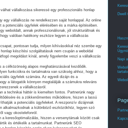
Kereső
álhat vállalkozása sikeressé egy professzionális honlap
Dwell 
y egy vállalkozás ne rendelkezzen saját honlappal. Az online
lt a potenciális ügyfelek elérésében és a márka építésében.
y weboldalt, annak professzionálisnak, jól strukturáltnak és
, hogy valóban hatékony eszköze legyen a vállalkozás
Haszn
t csapat, pontosan tudja, milyen kihívásokkal néz szembe egy
Keres
Ügynö
ex honlap készítési szolgáltatásuk nem csupán a weboldal
átfogó megoldást kínál, amely figyelembe veszi a vállalkozás
Napi a
és a célközönség alapos meghatározásával kezdődik.
Webold
tartal
ilyen funkciókra és tartalmakra van szükség ahhoz, hogy a
ciális ügyfelek számára. Az egyedi dizájn és a
Webol
, hogy a látogatók könnyen megtalálják a számukra releváns
zerezzenek a vállalkozásról.
n a technikai háttér is kiemelten fontos. Partnerünk nagy
töltődésére és a zökkenőmentes működésre, hiszen a lassú
Pag
thatják a potenciális ügyfeleket. A reszponzív dizájnnak
en alkalmazkodnak a különböző eszközökhöz, legyen szó
Partn
ről vagy okostelefonról.
en a keresőoptimalizálás, hiszen a versenytársak között csak
Kapcs
értik és értékelik a tartalmunkat. Partnerünk SEO