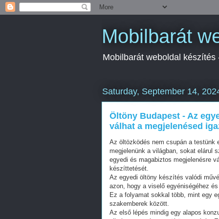
Mobilbarát we
Mobilbarát weboldal készítés
Saturday, September 14, 202
Öltöny Budapest - Az egy
válhat a megjelenésed ig
Az öltözködés nem csupán a testünk el
megjelenünk a világban, sokat elárul s
egyedi és magabiztos megjelenésre vá
készíttetését.
Az egyedi öltöny készítés valódi műv
azon, hogy a viselő egyéniségéhez és 
Ez a folyamat sokkal több, mint egy e
szakemberek között.
Az első lépés mindig egy alapos konzul