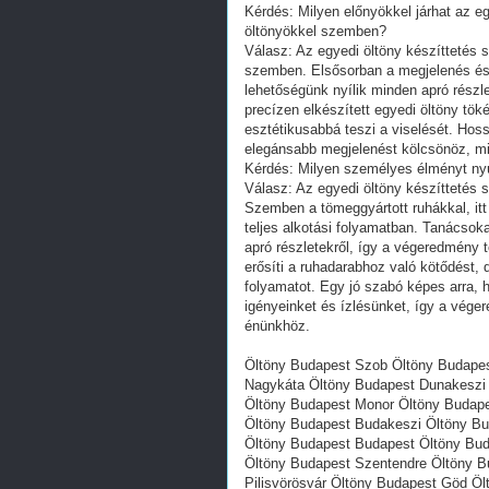
Kérdés: Milyen előnyökkel járhat az eg
öltönyökkel szemben?
Válasz: Az egyedi öltöny készíttetés 
szemben. Elsősorban a megjelenés és a
lehetőségünk nyílik minden apró részlet
precízen elkészített egyedi öltöny tö
esztétikusabbá teszi a viselését. Hos
elegánsabb megjelenést kölcsönöz, mi
Kérdés: Milyen személyes élményt nyúj
Válasz: Az egyedi öltöny készíttetés 
Szemben a tömeggyártott ruhákkal, itt
teljes alkotási folyamatban. Tanácsok
apró részletekről, így a végeredmény 
erősíti a ruhadarabhoz való kötődést,
folyamatot. Egy jó szabó képes arra,
igényeinket és ízlésünket, így a vége
énünkhöz.
Öltöny Budapest Szob Öltöny Budape
Nagykáta Öltöny Budapest Dunakeszi 
Öltöny Budapest Monor Öltöny Budap
Öltöny Budapest Budakeszi Öltöny Bu
Öltöny Budapest Budapest Öltöny Bud
Öltöny Budapest Szentendre Öltöny B
Pilisvörösvár Öltöny Budapest Göd Ö