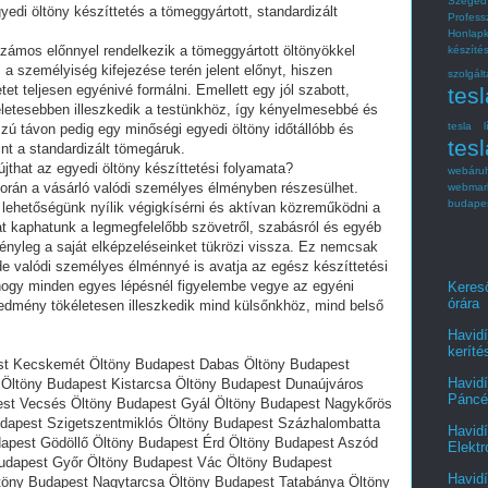
Szeged
yedi öltöny készíttetés a tömeggyártott, standardizált
Profes
Honlap
számos előnnyel rendelkezik a tömeggyártott öltönyökkel
készít
 személyiség kifejezése terén jelent előnyt, hiszen
szolgált
et teljesen egyénivé formálni. Emellett egy jól szabott,
tes
kéletesebben illeszkedik a testünkhöz, így kényelmesebbé és
tesla l
szú távon pedig egy minőségi egyedi öltöny időtállóbb és
tesl
nt a standardizált tömegáruk.
that az egyedi öltöny készíttetési folyamata?
webáru
során a vásárló valódi személyes élményben részesülhet.
webmar
budape
 lehetőségünk nyílik végigkísérni és aktívan közreműködni a
at kaphatunk a legmegfelelőbb szövetről, szabásról és egyéb
tényleg a saját elképzeléseinket tükrözi vissza. Ez nemcsak
 de valódi személyes élménnyé is avatja az egész készíttetési
 hogy minden egyes lépésnél figyelembe vegye az egyéni
Kereső
órára
redmény tökéletesen illeszkedik mind külsőnkhöz, mind belső
Havidí
keríté
st Kecskemét Öltöny Budapest Dabas Öltöny Budapest
Havidí
Öltöny Budapest Kistarcsa Öltöny Budapest Dunaújváros
Páncél
est Vecsés Öltöny Budapest Gyál Öltöny Budapest Nagykőrös
dapest Szigetszentmiklós Öltöny Budapest Százhalombatta
Havidí
apest Gödöllő Öltöny Budapest Érd Öltöny Budapest Aszód
Elektr
udapest Győr Öltöny Budapest Vác Öltöny Budapest
Havidí
ltöny Budapest Nagytarcsa Öltöny Budapest Tatabánya Öltöny