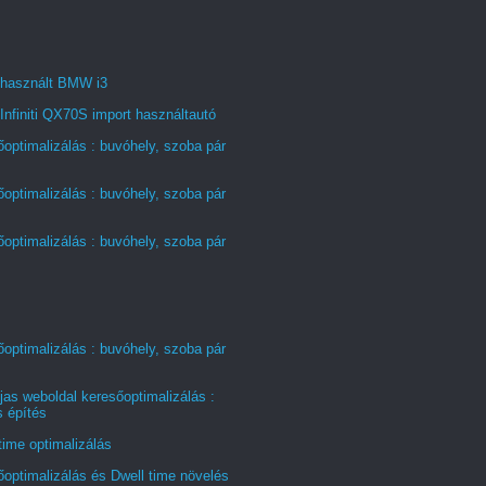
 használt BMW i3
Infiniti QX70S import használtautó
optimalizálás : buvóhely, szoba pár
optimalizálás : buvóhely, szoba pár
optimalizálás : buvóhely, szoba pár
optimalizálás : buvóhely, szoba pár
jas weboldal keresőoptimalizálás :
s építés
time optimalizálás
optimalizálás és Dwell time növelés