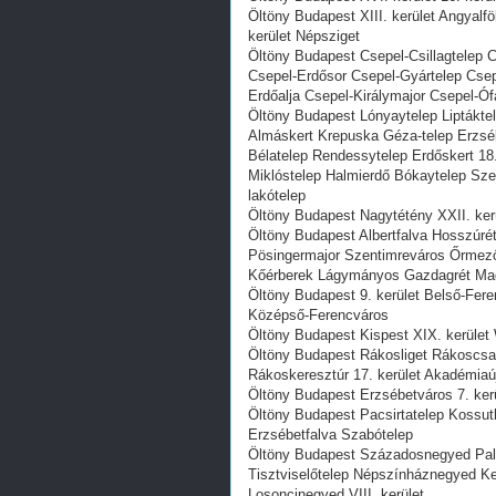
Öltöny Budapest XIII. kerület Angyalf
kerület Népsziget
Öltöny Budapest Csepel-Csillagtelep Cs
Csepel-Erdősor Csepel-Gyártelep Cse
Erdőalja Csepel-Királymajor Csepel-
Öltöny Budapest Lónyaytelep Liptáktel
Almáskert Krepuska Géza-telep Erzséb
Bélatelep Rendessytelep Erdőskert 18. 
Miklóstelep Halmierdő Bókaytelep Sze
lakótelep
Öltöny Budapest Nagytétény XXII. ker
Öltöny Budapest Albertfalva Hosszúrét
Pösingermajor Szentimreváros Őrmező
Kőérberek Lágymányos Gazdagrét Ma
Öltöny Budapest 9. kerület Belső-Feren
Középső-Ferencváros
Öltöny Budapest Kispest XIX. kerület 
Öltöny Budapest Rákosliget Rákoscsa
Rákoskeresztúr 17. kerület Akadémia
Öltöny Budapest Erzsébetváros 7. kerül
Öltöny Budapest Pacsirtatelep Kossut
Erzsébetfalva Szabótelep
Öltöny Budapest Századosnegyed Pal
Tisztviselőtelep Népszínháznegyed 
Losoncinegyed VIII. kerület