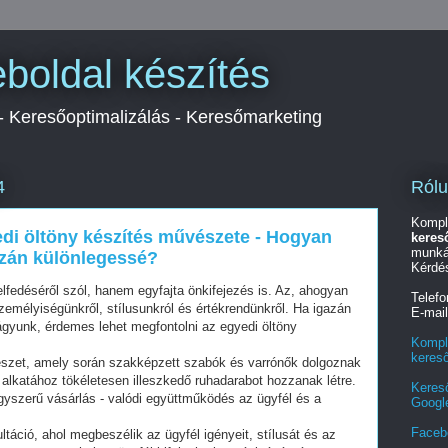
boldal készítés
 - Keresőoptimalizálás - Keresőmarketing
Ról
4
Kompl
edi öltöny készítés művészete - Hogyan
keres
munká
azán különlegessé?
Kérdé
fedéséről szól, hanem egyfajta önkifejezés is. Az, ahogyan
Telef
zemélyiségünkről, stílusunkról és értékrendünkről. Ha igazán
E-mai
gyunk, érdemes lehet megfontolni az egyedi öltöny
Kompl
keres
észet, amely során szakképzett szabók és varrónők dolgoznak
alkatához tökéletesen illeszkedő ruhadarabot hozzanak létre.
Keres
gyszerű vásárlás - valódi együttműködés az ügyfél és a
Googl
Faceb
táció, ahol megbeszélik az ügyfél igényeit, stílusát és az