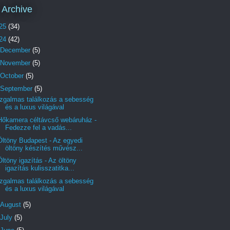
 Archive
25
(34)
24
(42)
December
(5)
November
(5)
October
(5)
September
(5)
Izgalmas találkozás a sebesség
és a luxus világával
Hőkamera céltávcső webáruház -
Fedezze fel a vadás...
Öltöny Budapest - Az egyedi
öltöny készítés művész...
Öltöny igazítás - Az öltöny
igazítás kulisszatitka...
Izgalmas találkozás a sebesség
és a luxus világával
August
(5)
July
(5)