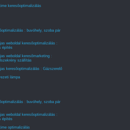
time keresőoptimalizálás
optimalizálás : buvóhely, szoba pár
jas weboldal keresőoptimalizálás :
s építés
jas weboldal keresőmarketing :
szekrény szállítás
jas keresőoptimalizálás : Gázszerelő
ezeti lámpa
optimalizálás : buvóhely, szoba pár
jas weboldal keresőoptimalizálás :
s építés
time optimalizálás