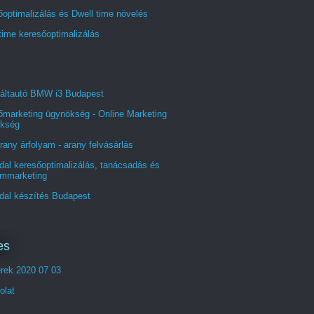
optimalizálás és Dwell time növelés
time keresőoptimalizálás
áltautó BMW i3 Budapest
őmarketing ügynökség - Online Marketing
kség
rany árfolyam - arany felvásárlás
al keresőoptimalizálás, tanácsadás és
ommarketing
dal készítés Budapest
es
erek 2020 07 03
olat