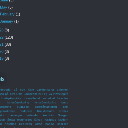
June
(5)
May
(5)
February
(1)
January
(1)
23
(8)
22
(120)
21
(88)
20
(3)
19
(8)
ls
engedel på nett Oslo Lambertseter
babyrom
jon på nett Oslo Lambertseter
Fég v4 vízmelegítő
honlapkészítés
Keresőbarát weboldal készítés
en
keresőmarketing
keresőmarketing buda
marketing budapest
keresőmarketing pest
optimalizálás budapest
Konyhabútor szettek
ház
Látványos weboldal készítés Szeged
zeti lámpa
mennyezeti lámpa rusztikus
Modern
al Készítés Debrecen
Olcsó honlap készítés