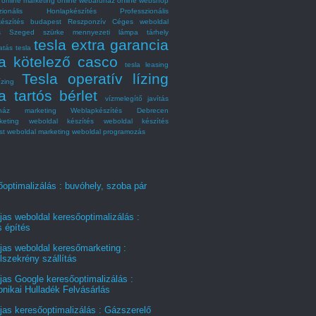
online marketing
online webáruház
online webshop
szionális Honlapkészítés
Professzionális
készítés budapest
Reszponzív Céges weboldal
és Szeged
szürke mennyezeti lámpa
tárhely
tesla extra garancia
atás
tesla
la kötelező casco
tesla leasing
Tesla operatív lízing
ízing
a tartós bérlet
vízmelegítő javítás
ház marketing
Weblapkészítés Debrecen
keting
weboldal készítés
weboldal készítés
st
weboldal marketing
weboldal programozás
optimalizálás : buvóhely, szoba pár
jas weboldal keresőoptimalizálás :
s építés
jas weboldal keresőmarketing :
szekrény szállítás
jas Google keresőoptimalizálás :
onikai Hulladék Felvásárlás
jas keresőoptimalizálás : Gázszerelő