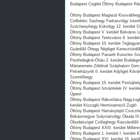
Budapest Cegléd Öltöny Budapest Rá
Öltöny Budapest Magasút Kissvábhegy 
Csillebérc Sashegy Farkasvölgy Iste
Széchenyihegy Kútvölgy 12. kerület 
Öltöny Budapest V. kerület Belváros Li
Öltöny Budapest Terézváros 6. kerület 
Öltöny Budapest 10. kerület Téglagyár
Gyárdűlő Óhegy Népliget Keresztúridű
Öltöny Budapest Pasarét Kurucles Sz
Pesthidegkút-Ófalu 2. kerület Budalig
Máriaremete Zöldmál Széphalom Gerc
Petneházyrét II. kerület Adyliget Kő
Szemlőhegy
Öltöny Budapest 15. kerület Pestújhel
Öltöny Budapest Istvántelek IV. kerü
Újpest
Öltöny Budapest Rákosfalva Nagyzugló
kerület Kiszugló Herminamező Zugló
Öltöny Budapest Harsánylejtő Csúcsh
Békásmegyer Solymárvölgy Óbuda III
Óbudaisziget Csillaghegy Kaszásdűlő
Öltöny Budapest XXIII. kerület Millenn
Öltöny Budapest 1. kerület I. kerület 
Öltöny Budapest XVI. kerület 16. ker