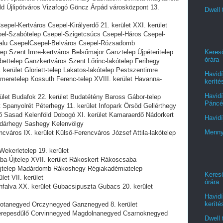
öld Újlipótváros Vizafogó Göncz Árpád városközpont 13.
Dwell 
epel-Kertváros Csepel-Királyerdő 21. kerület XXI. kerület
pel-Szabótelep Csepel-Szigetcsúcs Csepel-Háros Csepel-
Ófalu CsepelCsepel-Belváros Csepel-Rózsadomb
ep Szent Imre-kertváros Belsőmajor Ganztelep Újpéteritelep
Kereső
órára
ettelep Ganzkertváros Szent Lőrinc-lakótelep Ferihegy
kerület Gloriett-telep Lakatos-lakótelep Pestszentimre
Havidí
meretelep Kossuth Ferenc-telep XVIII. kerület Havanna-
keríté
Havidí
ület Budafok 22. kerület Budatétény Baross Gábor-telep
Páncél
 Spanyolrét Péterhegy 11. kerület Infopark Örsöd Gellérthegy
 Sasad Kelenföld Dobogó XI. kerület Kamaraerdő Nádorkert
Havidí
dárhegy Sashegy Kelenvölgy
Menny
cváros IX. kerület Külső-Ferencváros József Attila-lakótelep
Wekerletelep 19. kerület
ba-Újtelep XVII. kerület Rákoskert Rákoscsaba
újtelep Madárdomb Rákoshegy Régiakadémiatelep
Kereső
et VII. kerület
órára
hfalva XX. kerület Gubacsipuszta Gubacs 20. kerület
Havidí
keríté
otanegyed Orczynegyed Ganznegyed 8. kerület
Kerepesdűlő Corvinnegyed Magdolnanegyed Csarnoknegyed
Dwell 