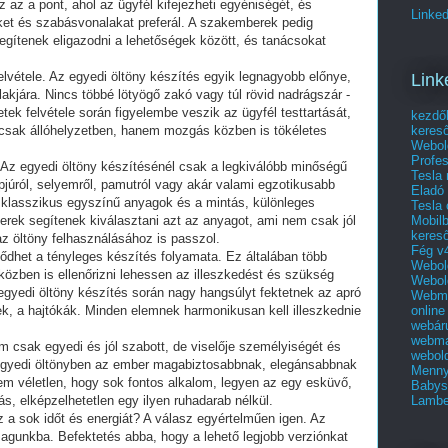
z az a pont, ahol az ügyfél kifejezheti egyéniségét, és
Linked
ket és szabásvonalakat preferál. A szakemberek pedig
egítenek eligazodni a lehetőségek között, és tanácsokat
lvétele. Az egyedi öltöny készítés egyik legnagyobb előnye,
Link
lakjára. Nincs többé lötyögő zakó vagy túl rövid nadrágszár -
tek felvétele során figyelembe veszik az ügyfél testtartását,
kezdő
keres
csak állóhelyzetben, hanem mozgás közben is tökéletes
Webol
Profes
 Az egyedi öltöny készítésénél csak a legkiválóbb minőségű
Tesla
júról, selyemről, pamutról vagy akár valami egzotikusabb
Eladó 
a klasszikus egyszínű anyagok és a mintás, különleges
Tesla 
Mobilb
erek segítenek kiválasztani azt az anyagot, ami nem csak jól
keres
az öltöny felhasználásához is passzol.
Fég v4
dődhet a tényleges készítés folyamata. Ez általában több
Webold
közben is ellenőrizni lehessen az illeszkedést és szükség
Webold
 egyedi öltöny készítés során nagy hangsúlyt fektetnek az apró
Webma
online
ek, a hajtókák. Minden elemnek harmonikusan kell illeszkednie
webár
webma
 csak egyedi és jól szabott, de viselője személyiségét és
webold
ett egyedi öltönyben az ember magabiztosabbnak, elegánsabbnak
Menny
m véletlen, hogy sok fontos alkalom, legyen az egy esküvő,
Babys
Lambe
lás, elképzelhetetlen egy ilyen ruhadarab nélkül.
z a sok időt és energiát? A válasz egyértelműen igen. Az
agunkba. Befektetés abba, hogy a lehető legjobb verziónkat