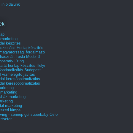
 in oldalunk
ek
lap
őmarketing
dal készítés
szionális Honlapkészítés
 magyarországi forgalmazó
használt Tesla Model 3
operatív lízing
arát honlap készítés Helyi
őoptimalizálás Budapest
 vízmelegítő javítás
al keresőoptimalizálás
al keresőoptimalizálás
rketing
 marketing
uház marketing
rketing
al marketing
ezeti lámpa
ving - sennep gul superbaby Oslo
rtseter