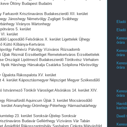
ckeve Öltöny Budapest Budaörs
Farkasrét Krisztinaváros Budakeszierdő XII. kerület
nhegy Jánoshegy Németvölgy Zugliget Svábhegy
Eladó
Orbánhegy Virányos Mártonhegy
pótváros 5. kerület
Eladó 
VI. kerület
Kereső
dűlő Laposdűlő Felsőrákos X. kerület Ligettelek Újhegy
órára
lő Kúttó Kőbánya-Kertváros
épvölgy Felhévíz Pálvölgy Víziváros Rózsadomb
Kereső
et Újlak Rézmál Erzsébetliget Remetekertváros Erzsébettelek
órára
se Országút Lipótmező Budakeszierdő Törökvész Vérhalom
Kereső
vár Nyék Hárshegy Hársakalja Csatárka Szépilona Hűvösvölgy
órára
y Újpalota Rákospalota XV. kerület
let 4. kerület Káposztásmegyer Népsziget Megyer Székesdűlő
 Istvánmező Törökőr Városliget Alsórákos 14. kerület XIV.
Kereső
órára
egy Rómaifürdő Aquincum Újlak 3. kerület Mocsárosdűlő
Havidí
. kerület Aranyhegy-Ürömhegy-Péterhegy Hármashatárhegy
keríté
iumtelep 23. kerület Soroksár-Újtelep Soroksár
Dwell 
Krisztinaváros Budavár Gellérthegy Víziváros Vár Tabán
Kereső
ület Árpádföld Rákosszentmihály Sashalom Cinkota Mátyásföld