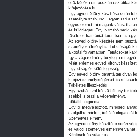
öltözködés nem pusztán esztétikai k
kifejeződése is.
Egy egyedi öltöny készítése során lehe
személyre szabjunk. Legyen szó a szöv
egyes elemet mi magunk választhatunk
és különleges. Egy jó szabó pedig kép
tökéletes harmóniát teremtsen az eg
Az egyedi öltöny készítés nem pusztán
személyes élményt is. Lehetőségünk n
alkotási folyamatban. Tanácsokat kaph
így a végeredmény tényleg a mi egyéni
Miért érdemes egyedi öltönyt készíttet
Egyediség és különlegesség
Egy egyedi öltöny garantáltan olyan l
kifejezi személyiségünket és stílusunk
Tökéletes illeszkedés
Egy szabásszal készült öltöny tökéle
szebbé is teszi a végeredményt.
Időtálló elegancia
Egy jól megválasztott, minőségi anyago
szolgálhat minket, időtálló eleganciá
Személyes élmény
Az egyedi öltöny készítése során végi
és valódi személyes élménnyé válhat
Kérdések és válaszok: