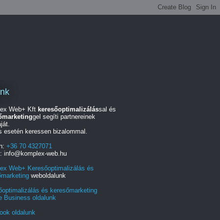
unk
ex Web+ Kft
keresőoptimalizálás
sal és
őmarketing
gel segíti partnereinek
ját.
s esetén keressen bizalommal.
on:
+36 70 4327071
l: info@komplex-web.hu
ex Web+ Keresőoptimalizálás és
őmarketing
weboldalunk
őoptimalizálás és keresőmarketing
e Business oldalunk
ook oldalunk