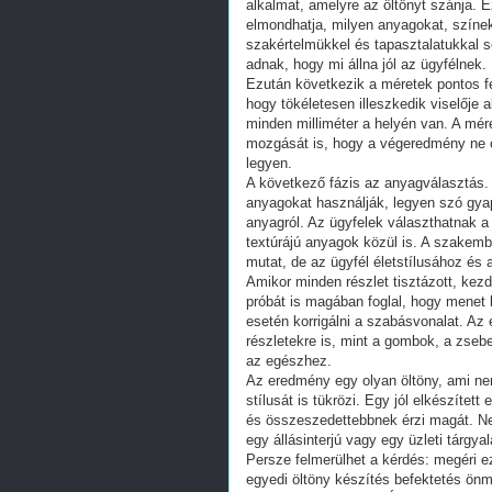
alkalmat, amelyre az öltönyt szánja. E
elmondhatja, milyen anyagokat, színe
szakértelmükkel és tapasztalatukkal s
adnak, hogy mi állna jól az ügyfélnek.
Ezután következik a méretek pontos fe
hogy tökéletesen illeszkedik viselője a
minden milliméter a helyén van. A mére
mozgását is, hogy a végeredmény ne 
legyen.
A következő fázis az anyagválasztás.
anyagokat használják, legyen szó gyap
anyagról. Az ügyfelek választhatnak 
textúrájú anyagok közül is. A szakemb
mutat, de az ügyfél életstílusához és 
Amikor minden részlet tisztázott, kez
próbát is magában foglal, hogy menet 
esetén korrigálni a szabásvonalat. Az
részletekre is, mint a gombok, a zseb
az egészhez.
Az eredmény egy olyan öltöny, ami nem
stílusát is tükrözi. Egy jól elkészít
és összeszedettebbnek érzi magát. Ne
egy állásinterjú vagy egy üzleti tárgya
Persze felmerülhet a kérdés: megéri e
egyedi öltöny készítés befektetés önm