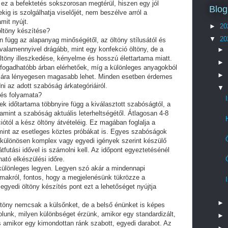
ez a befektetés sokszorosan megtérül, hiszen egy jól
Blog
ekig is szolgálhatja viselőjét, nem beszélve arról a
mit nyújt.
►
20
öltöny készítése?
▼
20
n függ az alapanyag minőségétől, az öltöny stílusától és
valamennyivel drágább, mint egy konfekció öltöny, de a
►
töny illeszkedése, kényelme és hosszú élettartama miatt.
►
fogadhatóbb árban elérhetőek, míg a különleges anyagokból
►
ök ára lényegesen magasabb lehet. Minden esetben érdemes
i az adott szabóság árkategóriáiról.
▼
tés folyamata?
k időtartama többnyire függ a kiválasztott szabóságtól, a
lamint a szabóság aktuális leterheltségétől. Átlagosan 4-8
ciótól a kész öltöny átvételéig. Ez magában foglalja a
lamint az esetleges köztes próbákat is. Egyes szabóságok
 különösen komplex vagy egyedi igények szerint készülő
futási idővel is számolni kell. Az időpont egyeztetésénél
tó elkészülési időre.
 különleges legyen. Legyen szó akár a mindennapi
lmakról, fontos, hogy a megjelenésünk tükrözze a
yedi öltöny készítés pont ezt a lehetőséget nyújtja
►
öltöny nemcsak a külsőnket, de a belső énünket is képes
olunk, milyen különbséget érzünk, amikor egy standardizált,
►
s amikor egy kimondottan ránk szabott, egyedi darabot. Az