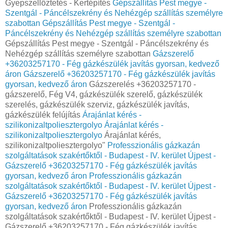
Gyepszellőztetés - Kertépítés
Gépszállítás Pest megye -
Szentgál - Páncélszekrény és Nehézgép szállítás személyre
szabottan
Gépszállítás Pest megye - Szentgál -
Páncélszekrény és Nehézgép szállítás személyre szabottan
Gépszállítás Pest megye - Szentgál - Páncélszekrény és
Nehézgép szállítás személyre szabottan
Gázszerelő
+36203257170 - Fég gázkészülék javítás gyorsan, kedvező
áron
Gázszerelő +36203257170 - Fég gázkészülék javítás
gyorsan, kedvező áron
Gázszerelés +36203257170 -
gázszerelő, Fég V4, gázkészülék szerelő, gázkészülék
szerelés, gázkészülék szerviz, gázkészülék javítás,
gázkészülék felújítás
Árajánlat kérés -
szilikonizaltpoliesztergolyo
Árajánlat kérés -
szilikonizaltpoliesztergolyo
Árajánlat kérés,
szilikonizaltpoliesztergolyo"
Professzionális gázkazán
szolgáltatások szakértőktől - Budapest - IV. kerület Újpest -
Gázszerelő +36203257170 - Fég gázkészülék javítás
gyorsan, kedvező áron
Professzionális gázkazán
szolgáltatások szakértőktől - Budapest - IV. kerület Újpest -
Gázszerelő +36203257170 - Fég gázkészülék javítás
gyorsan, kedvező áron
Professzionális gázkazán
szolgáltatások szakértőktől - Budapest - IV. kerület Újpest -
Gázszerelő +36203257170 - Fég gázkészülék javítás