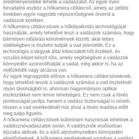
eredményesebbé tehetik a vadászatot. Az egyik ilyen
forradalmi eszköz a hőkamera céltávcső, amely az utóbbi
években egyre nagyobb népszerűségnek örvend a
vadászok körében.
A hőkamera céltávcsövek a hőképalkotás technológiáját
használják, amely lehetővé teszi a vadászok számára, hogy
bármilyen időjárási körülmények között, akár teljes
sötétségben is észlelni tudják a vad jelenlétét. Ez a
technológia a tárgyak által kibocsátott hőt érzékeli, és
vizuális képet készít róla, amely segítségével a vadászok
könnyedén azonosíthatják a vadat, még akkor is, ha az
rejtőzködik vagy álcázva van.
Az egyik legnagyobb előnye a hőkamera céltávcsöveknek,
hogy lehetővé teszik a vadászok számára a vad észlelését
olyan távolságból is, ahonnan hagyományos optikai
eszközökkel nem lenne lehetséges. Ez nem csak a lövés
pontosságát javítja, hanem a vadász biztonságát is növeli,
hiszen a vad viselkedését már jóval a lövés leadása előtt
meg tudja figyelni.
A hőkamera céltávcsövek különösen hasznosak lehetnek a
vaddisznóvadászatok során. A vaddisznók elsősorban
éjszaka aktívak, és a sűrű aljnövényzetben könnyedén
elrejtőzhetnek. A hőkamera segítségével azonban a vadász