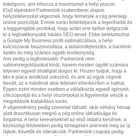
kidolgozni, ami kihozza a maximumot a helyi piacon.
Első lépésként Partnerünk szakemberei alapos
helyzetelemzést végeznek, hogy felmérjék a cég jelenlegi
online pozícióját. Ennek során feltérképezik a legerősebb és
a leggyengébb pontokat, hogy aztán erre építve dolgozzák
ki a leghatékonyabb lokális SEO tervet. Ebbe beletartozhat
a Google My Business profil optimalizálása, a helyi
kulcsszavak beazonosítása, a tartalomfejlesztés, a backlink-
építés és még számos egyéb tevékenység.
Ami pedig a legfontosabb: Partnerünk nem
sablonmegoldásokat kínál, hanem minden ügyfél számára
teljesen egyedi stratégiát dolgoz ki. Hiszen tudjuk, hogy a
kkv-k piaca rendkívül sokszínű, és ami az egyik cégnek
bevált, az a másiknál akár teljesen ellenkezően is hathat.
Éppen ezért minden esetben a vállalkozás egyedi igényeit,
célcsoportját és a helyi viszonyokat is figyelembe veszik a
megoldások kialakítása során.
A végeredmény pedig szemmel látható: akár néhány hónap
alatt drasztikusan megnő a cég online láthatósága és
forgalma. A helyi kereséseknél az első oldalra kerülnek, a
közösségi felületeken pedig tömegesen jelennek meg az új
lájkok, követők és interakciók. Partnerünk csapata pedig