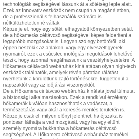
technológiák segítségével lássunk át a sötétség leple alatt.
Ezek az innovatív eszközök nem csupán a magánéletben,
de a professzionális felhasználók számára is
nélkülözhetetlenné váltak.
Képzelje el, hogy egy sötét, elhagyatott környezetben sétál,
de a hőkamerás céltávcső segítségével képes felderíteni a
legapróbb mozgásokat is. Legyen szó egy betörőről, aki
éppen beszökik az ablakon, vagy egy elveszett gyerek
nyomairól, ezek a csúcstechnológiás megoldások lehetővé
teszik, hogy azonnal reagálhassunk a veszélyhelyzetekre. A
Hőkamera céltávcső webáruház kínálatában olyan high-tech
eszközök találhatók, amelyek révén páratlan rálátást
nyerhetünk a körülöttünk zajló történésekre, függetlenül a
napszaktól vagy az időjárási viszonyoktól.
De a Hőkamera céltávcső webáruház kínálata jóval túlmutat
a biztonsági alkalmazásokon. Ezek a rendkívül érzékeny
hőkamerák kiválóan hasznosíthatók a vadászat, a
természetjárás vagy akár a keresés-mentés területén is.
Képzelje csak el, milyen előnyt jelenthet, ha éjszaka is
pontosan láthatja a vad mozgását, vagy ha egy eltűnt
személy nyomára bukkanha a hőkamerás céltávcső
segítségével. A Hőkamera céltávcső webáruház termékei