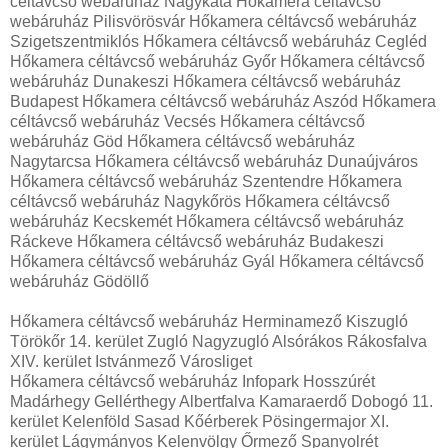
céltávcső webáruház Nagykáta Hőkamera céltávcső
webáruház Pilisvörösvár Hőkamera céltávcső webáruház
Szigetszentmiklós Hőkamera céltávcső webáruház Cegléd
Hőkamera céltávcső webáruház Győr Hőkamera céltávcső
webáruház Dunakeszi Hőkamera céltávcső webáruház
Budapest Hőkamera céltávcső webáruház Aszód Hőkamera
céltávcső webáruház Vecsés Hőkamera céltávcső
webáruház Göd Hőkamera céltávcső webáruház
Nagytarcsa Hőkamera céltávcső webáruház Dunaújváros
Hőkamera céltávcső webáruház Szentendre Hőkamera
céltávcső webáruház Nagykőrös Hőkamera céltávcső
webáruház Kecskemét Hőkamera céltávcső webáruház
Ráckeve Hőkamera céltávcső webáruház Budakeszi
Hőkamera céltávcső webáruház Gyál Hőkamera céltávcső
webáruház Gödöllő
Hőkamera céltávcső webáruház Herminamező Kiszugló
Törökőr 14. kerület Zugló Nagyzugló Alsórákos Rákosfalva
XIV. kerület Istvánmező Városliget
Hőkamera céltávcső webáruház Infopark Hosszúrét
Madárhegy Gellérthegy Albertfalva Kamaraerdő Dobogó 11.
kerület Kelenföld Sasad Kőérberek Pösingermajor XI.
kerület Lágymányos Kelenvölgy Őrmező Spanyolrét