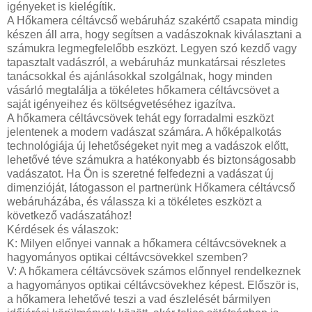
igényeket is kielégítik.
A Hőkamera céltávcső webáruház szakértő csapata mindig
készen áll arra, hogy segítsen a vadászoknak kiválasztani a
számukra legmegfelelőbb eszközt. Legyen szó kezdő vagy
tapasztalt vadászról, a webáruház munkatársai részletes
tanácsokkal és ajánlásokkal szolgálnak, hogy minden
vásárló megtalálja a tökéletes hőkamera céltávcsövet a
saját igényeihez és költségvetéséhez igazítva.
A hőkamera céltávcsövek tehát egy forradalmi eszközt
jelentenek a modern vadászat számára. A hőképalkotás
technológiája új lehetőségeket nyit meg a vadászok előtt,
lehetővé téve számukra a hatékonyabb és biztonságosabb
vadászatot. Ha Ön is szeretné felfedezni a vadászat új
dimenzióját, látogasson el partnerünk Hőkamera céltávcső
webáruházába, és válassza ki a tökéletes eszközt a
következő vadászatához!
Kérdések és válaszok:
K: Milyen előnyei vannak a hőkamera céltávcsöveknek a
hagyományos optikai céltávcsövekkel szemben?
V: A hőkamera céltávcsövek számos előnnyel rendelkeznek
a hagyományos optikai céltávcsövekhez képest. Először is,
a hőkamera lehetővé teszi a vad észlelését bármilyen