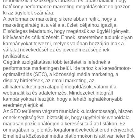
rendelkezik a szükséges tudással és tapasztalattal, hogy
hatékony performance marketing megoldásokat dolgozzon
ki az ügyfelek számára.
A performance marketing sikere abban rejlik, hogy a
marketingstratégiát a vállalat üzleti céljaihoz igazítja.
Elsődleges feladatunk, hogy megértsük az ügyfél igényeit,
kihívásait és célkitűzéseit. Ennek ismeretében tudunk olyan
kampányokat tervezni, melyek valóban hozzájárulnak a
vállalat növekedéséhez és jövedelmezőségének
javításához.
Cégünk szolgáltatásai több területet is lefednek a
performance marketingen belül. Ide tartozik a keresőmotor-
optimalizálás (SEO), a közösségi média marketing, a
display hirdetések, az email marketing, az
affiliatemarketingen alapuló megoldások, valamint a
webanalitika és adatelemzés. Mindezeket integrált
kampányokba illesztjük, hogy a lehető leghatékonyabb
eredményt érjük el.
Az SEO területén végzett munkánk kulcsfontosságú, hiszen
ennek segítségével biztosítjuk, hogy ügyfeleink weboldala
magasan pozícionálódjon a keresési találati listákon. Ez
önmagában is jelentős forgalomnövekedést eredményezhet.
Emellett a közösségi média platformokon is aktívan jelenünk