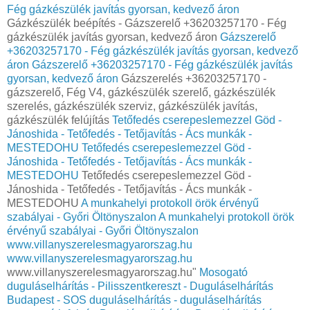
Fég gázkészülék javítás gyorsan, kedvező áron
Gázkészülék beépítés - Gázszerelő +36203257170 - Fég
gázkészülék javítás gyorsan, kedvező áron
Gázszerelő
+36203257170 - Fég gázkészülék javítás gyorsan, kedvező
áron
Gázszerelő +36203257170 - Fég gázkészülék javítás
gyorsan, kedvező áron
Gázszerelés +36203257170 -
gázszerelő, Fég V4, gázkészülék szerelő, gázkészülék
szerelés, gázkészülék szerviz, gázkészülék javítás,
gázkészülék felújítás
Tetőfedés cserepeslemezzel Göd -
Jánoshida - Tetőfedés - Tetőjavítás - Ács munkák -
MESTEDOHU
Tetőfedés cserepeslemezzel Göd -
Jánoshida - Tetőfedés - Tetőjavítás - Ács munkák -
MESTEDOHU
Tetőfedés cserepeslemezzel Göd -
Jánoshida - Tetőfedés - Tetőjavítás - Ács munkák -
MESTEDOHU
A munkahelyi protokoll örök érvényű
szabályai - Győri Öltönyszalon
A munkahelyi protokoll örök
érvényű szabályai - Győri Öltönyszalon
www.villanyszerelesmagyarorszag.hu
www.villanyszerelesmagyarorszag.hu
www.villanyszerelesmagyarorszag.hu"
Mosogató
duguláselhárítás - Pilisszentkereszt - Duguláselhárítás
Budapest - SOS duguláselhárítás - duguláselhárítás