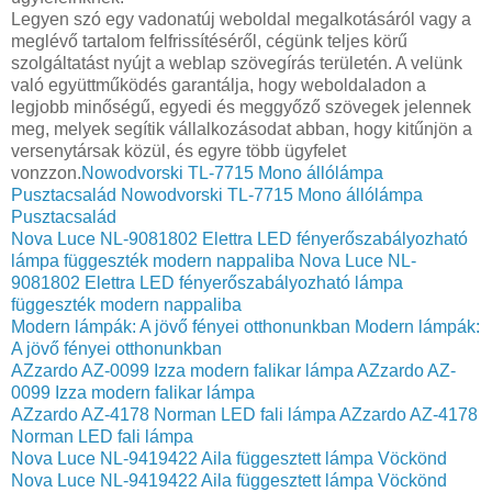
Legyen szó egy vadonatúj weboldal megalkotásáról vagy a
meglévő tartalom felfrissítéséről, cégünk teljes körű
szolgáltatást nyújt a weblap szövegírás területén. A velünk
való együttműködés garantálja, hogy weboldaladon a
legjobb minőségű, egyedi és meggyőző szövegek jelennek
meg, melyek segítik vállalkozásodat abban, hogy kitűnjön a
versenytársak közül, és egyre több ügyfelet
vonzzon.
Nowodvorski TL-7715 Mono állólámpa
Pusztacsalád
Nowodvorski TL-7715 Mono állólámpa
Pusztacsalád
Nova Luce NL-9081802 Elettra LED fényerőszabályozható
lámpa függeszték modern nappaliba
Nova Luce NL-
9081802 Elettra LED fényerőszabályozható lámpa
függeszték modern nappaliba
Modern lámpák: A jövő fényei otthonunkban
Modern lámpák:
A jövő fényei otthonunkban
AZzardo AZ-0099 Izza modern falikar lámpa
AZzardo AZ-
0099 Izza modern falikar lámpa
AZzardo AZ-4178 Norman LED fali lámpa
AZzardo AZ-4178
Norman LED fali lámpa
Nova Luce NL-9419422 Aila függesztett lámpa Vöckönd
Nova Luce NL-9419422 Aila függesztett lámpa Vöckönd