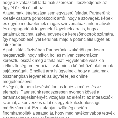
hogy a kiválasztott tartalmak szorosan illeszkedjenek az
ügyfél üzleti céljaihoz.
A tartalmak létrehozása sem egyszerű feladat. Partnerünk
kreatív csapata gondoskodik arról, hogy a szövegek, képek
és egyéb médiaelemek magas színvonalúak, informatívak
és megragadóak legyenek. Ügyelnek arra is, hogy a
tartalmak optimalizálva legyenek a keresőmotorok számára,
így nagyobb eséllyel kerülnek majd a potenciális ügyfelek
látókörébe.
A publikálás fázisában Partnerünk szakértői gondosan
megtervezik, hogy mikor, hol és milyen csatornákon
keresztül osszák meg a tartalmat. Figyelembe veszik a
célközönség preferenciáit, valamint a különböző platformok
sajátosságait. Emellett arra is ügyelnek, hogy a tartalmak
összhangban legyenek az ügyfél teljes online
megjelenésével.
A végső, de nem kevésbé fontos lépés a mérés és az
elemzés. Partnerünk rendszeresen nyomon követi a
tartalmak teljesítményét, vizsgálja az elérést, az interakciók
számát, a konverziós rátát és egyéb kulcsfontosságú
mérőszámokat. Ezek alapján szükség esetén
finomhangolják a stratégiát, hogy még hatékonyabbá tegyék