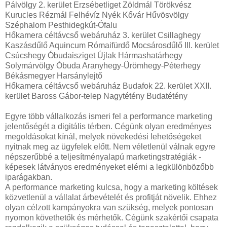
Pálvölgy 2. kerület Erzsébetliget Zöldmál Törökvész
Kurucles Rézmál Felhévíz Nyék Kővár Hűvösvölgy
Széphalom Pesthidegkút-Ófalu
Hőkamera céltávcső webáruház 3. kerület Csillaghegy
Kaszásdűlő Aquincum Rómaifürdő Mocsárosdűlő III. kerület
Csúcshegy Óbudaisziget Újlak Hármashatárhegy
Solymárvölgy Óbuda Aranyhegy-Ürömhegy-Péterhegy
Békásmegyer Harsánylejtő
Hőkamera céltávcső webáruház Budafok 22. kerület XXII.
kerület Baross Gábor-telep Nagytétény Budatétény
Egyre több vállalkozás ismeri fel a performance marketing
jelentőségét a digitális térben. Cégünk olyan eredményes
megoldásokat kínál, melyek növekedési lehetőségeket
nyitnak meg az ügyfelek előtt. Nem véletlenül válnak egyre
népszerűbbé a teljesítményalapú marketingstratégiák -
képesek látványos eredményeket elérni a legkülönbözőbb
iparágakban.
A performance marketing kulcsa, hogy a marketing költések
közvetlenül a vállalat árbevételét és profitját növelik. Ehhez
olyan célzott kampányokra van szükség, melyek pontosan
nyomon követhetők és mérhetők. Cégünk szakértői csapata