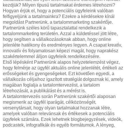
kezdjük? Milyen típusú tartalmakat érdemes létrehozni?
Hogyan érjük el, hogy a potenciális ügyfeleink valóban
felfigyeljünk a tartalmainkra? Ezekre a kérdésekre kínál
megoldást Partnerünk, a tartalommarketing szakértője.
Partnerünk széles körű tapasztalattal rendelkezik a
tartalommarketing területén. Azzal a küldetéssel jött létre,
hogy segítsen a vállalkozásoknak abban, hogy online
jelenléte hatékony és eredményes legyen. A csapat kreatív,
innovatív és folyamatosan képezi magát, hogy naprakész
szakértelemmel álljon ügyfeleik rendelkezésére.
Első lépésként Partnerünk alapos helyzetelemzést végez,
hogy felmérje az ügyfél aktuális online jelenlétét, értékeli az
erősségeket és gyengeségeket. Ezt követően egyedi, a
vállalkozás céljaihoz igazított stratégiát dolgoznak ki, amely
magában foglalja a tartalomtervezést, a tartalom
létrehozását, a publikálást és a mérést is.
A tartalomtervezés során Partnerünk szakértői alaposan
megismerik az ügyfél iparágát, célközönségét,
versenytársait, hogy olyan tartalmakat hozzanak létre,
amelyek valóban relevánsak és értékesek a potenciális
ügyfelek számára. Ezek lehetnek blogbejegyzések, videók,
podcastek, infografikák és egyéb formátumok. A lényeg,