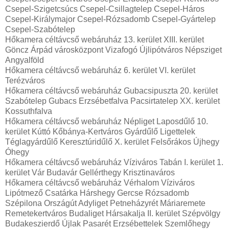
Csepel-Szigetcsúcs Csepel-Csillagtelep Csepel-Háros
Csepel-Királymajor Csepel-Rózsadomb Csepel-Gyártelep
Csepel-Szabótelep
Hőkamera céltávcső webáruház 13. kerület XIII. kerület
Göncz Árpád városközpont Vizafogó Újlipótváros Népsziget
Angyalföld
Hőkamera céltávcső webáruház 6. kerület VI. kerület
Terézváros
Hőkamera céltávcső webáruház Gubacsipuszta 20. kerület
Szabótelep Gubacs Erzsébetfalva Pacsirtatelep XX. kerület
Kossuthfalva
Hőkamera céltávcső webáruház Népliget Laposdűlő 10.
kerület Kúttó Kőbánya-Kertváros Gyárdűlő Ligettelek
Téglagyárdűlő Keresztúridűlő X. kerület Felsőrákos Újhegy
Óhegy
Hőkamera céltávcső webáruház Víziváros Tabán I. kerület 1.
kerület Vár Budavár Gellérthegy Krisztinaváros
Hőkamera céltávcső webáruház Vérhalom Víziváros
Lipótmező Csatárka Hárshegy Gercse Rózsadomb
Szépilona Országút Adyliget Petneházyrét Máriaremete
Remetekertváros Budaliget Hársakalja II. kerület Szépvölgy
Budakeszierdő Újlak Pasarét Erzsébettelek Szemlőhegy