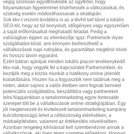
végig szorosan együttműködik az ügyféllel, hogy
folyamatosan figyelemmel kísérhessék a változásokat, és
szükség esetén módosíthassanak a stratégián.
Sok kkv-t viszont továbbra is az a tévhit tart távol a lokális
SEO-tól, hogy az túl bonyolult, időigényes vagy egyszerűen
a saját erőforrásaikat meghaladó feladat. Pedig a
valóságban éppen az ellenkezője igaz: Partnerünk olyan
szolgáltatást kínál, ami könnyen beilleszthető a
vállalkozások napi rutinjába, és garantáltan megtérül rövid-
és hosszú távon egyaránt.
Ezért bátran ajánljuk minden lokális piacon tevékenykedő
kkv-nak, hogy vegyék fel a kapcsolatot Partnerünkkel, és
kezdjék meg a közös munkát a hatékony online jelenlét
kialakítására. Hiszen ha a fogyasztók nem találnak meg a
neten, akkor sajnos a valós életben sem fognak benned
potenciális szolgáltatóra, beszállítóra vagy partnerekre
lelni.Napjainkban a tartalommarketing egyre fontosabb
szerepet tölt be a vállalkozások online stratégiájában. Egy
jól megtervezett és kivitelezett tartalommarketing kampány
kulcsfontosságú lehet a célközönség elérésében, a
márkaépítésben, valamint az értékesítés növelésében.
Azonban rengeteg kihívással kell szembenéznie annak a
vállalkozónak, aki ilyen téren szeretne előrelépni. Honnan