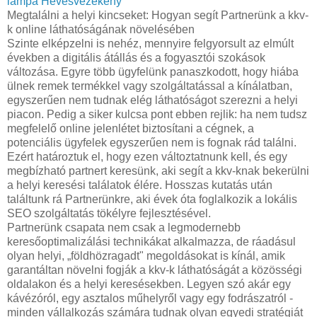
lámpa Hevesvezekény
Megtalálni a helyi kincseket: Hogyan segít Partnerünk a kkv-
k online láthatóságának növelésében
Szinte elképzelni is nehéz, mennyire felgyorsult az elmúlt
években a digitális átállás és a fogyasztói szokások
változása. Egyre több ügyfelünk panaszkodott, hogy hiába
ülnek remek termékkel vagy szolgáltatással a kínálatban,
egyszerűen nem tudnak elég láthatóságot szerezni a helyi
piacon. Pedig a siker kulcsa pont ebben rejlik: ha nem tudsz
megfelelő online jelenlétet biztosítani a cégnek, a
potenciális ügyfelek egyszerűen nem is fognak rád találni.
Ezért határoztuk el, hogy ezen változtatnunk kell, és egy
megbízható partnert keresünk, aki segít a kkv-knak bekerülni
a helyi keresési találatok élére. Hosszas kutatás után
találtunk rá Partnerünkre, aki évek óta foglalkozik a lokális
SEO szolgáltatás tökélyre fejlesztésével.
Partnerünk csapata nem csak a legmodernebb
keresőoptimalizálási technikákat alkalmazza, de ráadásul
olyan helyi, „földhözragadt" megoldásokat is kínál, amik
garantáltan növelni fogják a kkv-k láthatóságát a közösségi
oldalakon és a helyi keresésekben. Legyen szó akár egy
kávézóról, egy asztalos műhelyről vagy egy fodrászatról -
minden vállalkozás számára tudnak olyan egyedi stratégiát