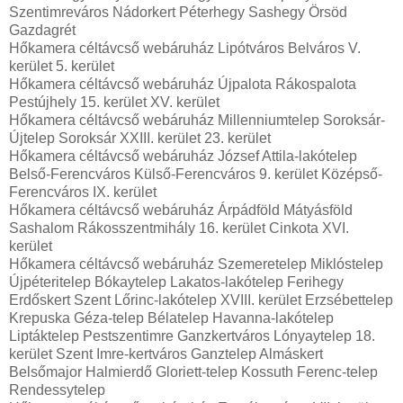
Szentimreváros Nádorkert Péterhegy Sashegy Örsöd
Gazdagrét
Hőkamera céltávcső webáruház Lipótváros Belváros V.
kerület 5. kerület
Hőkamera céltávcső webáruház Újpalota Rákospalota
Pestújhely 15. kerület XV. kerület
Hőkamera céltávcső webáruház Millenniumtelep Soroksár-
Újtelep Soroksár XXIII. kerület 23. kerület
Hőkamera céltávcső webáruház József Attila-lakótelep
Belső-Ferencváros Külső-Ferencváros 9. kerület Középső-
Ferencváros IX. kerület
Hőkamera céltávcső webáruház Árpádföld Mátyásföld
Sashalom Rákosszentmihály 16. kerület Cinkota XVI.
kerület
Hőkamera céltávcső webáruház Szemeretelep Miklóstelep
Újpéteritelep Bókaytelep Lakatos-lakótelep Ferihegy
Erdőskert Szent Lőrinc-lakótelep XVIII. kerület Erzsébettelep
Krepuska Géza-telep Bélatelep Havanna-lakótelep
Liptáktelep Pestszentimre Ganzkertváros Lónyaytelep 18.
kerület Szent Imre-kertváros Ganztelep Almáskert
Belsőmajor Halmierdő Gloriett-telep Kossuth Ferenc-telep
Rendessytelep