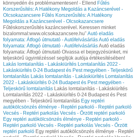
könnyedén és problémamentesen! - Ellend
Fűtés
Korszerűsítés: A Hatékony Megoldás a Kazáncserével -
Olcsokazancsere
Fűtés Korszerűsítés: A Hatékony
Megoldás a Kazáncserével - Olcsokazancsere
Fűtéskorszerűsítés kazáncserével. Keressen minket
bizalommal:www.olcsokazancsere.hu"
Autó eladás
folyamata: Átfogó útmutató - Autófelvásárlás
Autó eladás
folyamata: Átfogó útmutató - Autófelvásárlás
Autó eladás
folyamata: Átfogó útmutató Olvassa el bejegyzésünket, mi
teljeskörű ügyintézéssel segítjük autója értékesítésében!
Lakás lomtalanítás - Lakáskiürítés Lomtalanítás‎ 2022 -
Lakáskiürítés 0-24 Budapest és Pest megyében‎ - Teljeskörű
lomtalanítás
Lakás lomtalanítás - Lakáskiürítés Lomtalanítás‎
2022 - Lakáskiürítés 0-24 Budapest és Pest megyében‎ -
Teljeskörű lomtalanítás
Lakás lomtalanítás - Lakáskiürítés
Lomtalanítás‎ 2022 - Lakáskiürítés 0-24 Budapest és Pest
megyében‎ - Teljeskörű lomtalanítás
Egy reptéri
autókölcsönzés élménye - Reptéri parkoló - Reptéri parkoló
Vecsés - Reptéri parkolás Vecsés - Őrzött reptéri parkoló
Egy reptéri autókölcsönzés élménye - Reptéri parkoló -
Reptéri parkoló Vecsés - Reptéri parkolás Vecsés - Őrzött
reptéri parkoló
Egy reptéri autókölcsönzés élménye - Reptéri