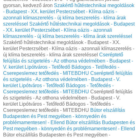
gyorsan, kedvező áron
Szakértő hűtéstechnikai megoldások
- Budapest - XX. kerület Pesterzsébet - Klíma oázis -
azonnali klímaszerelés - új klíma beszerelés - klíma árak
szereléssel
Szakértő hűtéstechnikai megoldások - Budapest
- XX. kerület Pesterzsébet - Klíma oázis - azonnali
klímaszerelés - új klíma beszerelés - klíma árak szereléssel
Szakértő hűtéstechnikai megoldások - Budapest - XX.
kerület Pesterzsébet - Klíma oázis - azonnali klímaszerelés -
új klíma beszerelés - klíma árak szereléssel
Cseréptető
felújítás és szigetelés - Az otthona védelmében - Budapest -
V. kerület Lipótváros - Tetőfedő Bádogos - Tetőfedés -
Cserepeslemez tetőfedés - MITEBDHU
Cseréptető felújítás
és szigetelés - Az otthona védelmében - Budapest - V.
kerület Lipótváros - Tetőfedő Bádogos - Tetőfedés -
Cserepeslemez tetőfedés - MITEBDHU
Cseréptető felújítás
és szigetelés - Az otthona védelmében - Budapest - V.
kerület Lipótváros - Tetőfedő Bádogos - Tetőfedés -
Cserepeslemez tetőfedés - MITEBDHU
Bútor elszállítás
Budapesten és Pest megyében - könnyedén és
problémamentesen! - Ellend
Bútor elszállítás Budapesten és
Pest megyében - könnyedén és problémamentesen! - Ellend
Bútor elszállítás Budapesten és Pest megyében -