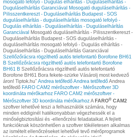
mosogató lefolyó - Dugulás elhárítás - Duguláselhárítás -
Duguláselhárítás Garanciával
Mosogató duguláselhárítás -
Pilisszentkereszt - Duguláselhárítás Budapest - SOS
duguláselhárítás - duguláselhárítás mosogató lefolyó -
Dugulás elhárítás - Duguláselhárítás - Duguláselhárítás
Garanciával
Mosogató duguláselhárítás - Pilisszentkereszt -
Duguláselhárítás Budapest - SOS duguláselhárítás -
duguláselhárítás mosogató lefolyó - Dugulás elhárítás -
Duguláselhárítás - Duguláselhárítás Garanciával
Szellőzőrácsra rögzíthető autós telefontartó Borofone BH61
B
Szellőzőrácsra rögzíthető autós telefontartó Borofone
BH61 B
Szellőzőrácsra rögzíthető autós telefontartó
Borofone BH61 Bora fekete-szürke Vásárolj most kedvező
áron! Tiptok.hu"
Andrea tetőfedő
Andrea tetőfedő
Andrea
tetőfedő
FARO CAM2 mérőszoftver - Mérőszoftver 3D
koordináta mérőkarhoz
FARO CAM2 mérőszoftver -
®
Mérőszoftver 3D koordináta mérőkarhoz
A
FARO
CAM2
szoftver lehetővé teszi a felhasználók számára, hogy
minden eddiginél hatékonyabban végezhessék el a
minőségbiztosítási és -ellenőrzési feladataikat. A fejlett
funkcióknak köszönhetően a szoftver tökéletesen alkalmas
az ismételt ellenőrzéseket lehetővé tevő mérőprogramok