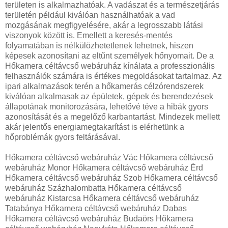
területen is alkalmazhatóak. A vadászat és a természetjárás
területén például kiválóan használhatóak a vad
mozgásának megfigyelésére, akár a legrosszabb látási
viszonyok között is. Emellett a keresés-mentés
folyamatában is nélkülözhetetlenek lehetnek, hiszen
képesek azonosítani az eltűnt személyek hőnyomait. De a
Hőkamera céltávcső webáruház kínálata a professzionális
felhasználók számára is értékes megoldásokat tartalmaz. Az
ipari alkalmazások terén a hőkamerás célzórendszerek
kiválóan alkalmasak az épületek, gépek és berendezések
állapotának monitorozására, lehetővé téve a hibák gyors
azonosítását és a megelőző karbantartást. Mindezek mellett
akár jelentős energiamegtakarítást is elérhetünk a
hőproblémák gyors feltárásával.
Hőkamera céltávcső webáruház Vác Hőkamera céltávcső
webáruház Monor Hőkamera céltávcső webáruház Érd
Hőkamera céltávcső webáruház Szob Hőkamera céltávcső
webáruház Százhalombatta Hőkamera céltávcső
webáruház Kistarcsa Hőkamera céltávcső webáruház
Tatabánya Hőkamera céltávcső webáruház Dabas
Hőkamera céltávcső webáruház Budaörs Hőkamera