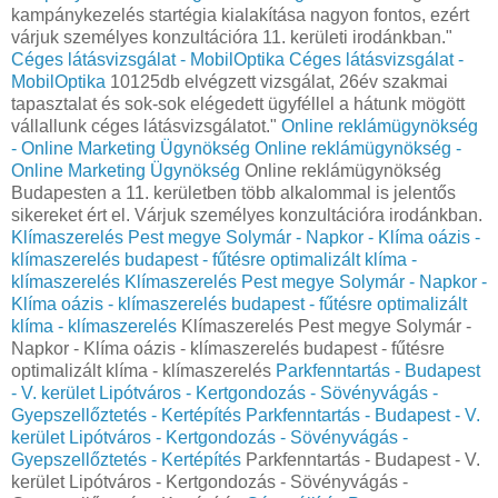
kampánykezelés startégia kialakítása nagyon fontos, ezért
várjuk személyes konzultációra 11. kerületi irodánkban."
Céges látásvizsgálat - MobilOptika
Céges látásvizsgálat -
MobilOptika
10125db elvégzett vizsgálat, 26év szakmai
tapasztalat és sok-sok elégedett ügyféllel a hátunk mögött
vállallunk céges látásvizsgálatot."
Online reklámügynökség
- Online Marketing Ügynökség
Online reklámügynökség -
Online Marketing Ügynökség
Online reklámügynökség
Budapesten a 11. kerületben több alkalommal is jelentős
sikereket ért el. Várjuk személyes konzultációra irodánkban.
Klímaszerelés Pest megye Solymár - Napkor - Klíma oázis -
klímaszerelés budapest - fűtésre optimalizált klíma -
klímaszerelés
Klímaszerelés Pest megye Solymár - Napkor -
Klíma oázis - klímaszerelés budapest - fűtésre optimalizált
klíma - klímaszerelés
Klímaszerelés Pest megye Solymár -
Napkor - Klíma oázis - klímaszerelés budapest - fűtésre
optimalizált klíma - klímaszerelés
Parkfenntartás - Budapest
- V. kerület Lipótváros - Kertgondozás - Sövényvágás -
Gyepszellőztetés - Kertépítés
Parkfenntartás - Budapest - V.
kerület Lipótváros - Kertgondozás - Sövényvágás -
Gyepszellőztetés - Kertépítés
Parkfenntartás - Budapest - V.
kerület Lipótváros - Kertgondozás - Sövényvágás -