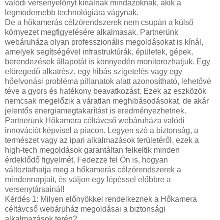
valódi versenyelőnyt kínálnak mindazoknak, akik a
legmodernebb technológiára vágynak.
De a hőkamerás célzórendszerek nem csupán a külső
környezet megfigyelésére alkalmasak. Partnerünk
webáruháza olyan professzionális megoldásokat is kínál,
amelyek segítségével infrastruktúrák, épületek, gépek,
berendezések állapotát is könnyedén monitorozhatjuk. Egy
elöregedő alkatrész, egy hibás szigetelés vagy egy
hőelvonási probléma pillanatok alatt azonosítható, lehetővé
téve a gyors és hatékony beavatkozást. Ezek az eszközök
nemcsak megelőzik a váratlan meghibásodásokat, de akár
jelentős energiamegtakarítást is eredményezhetnek.
Partnerünk Hőkamera céltávcső webáruháza valódi
innovációt képvisel a piacon. Legyen szó a biztonság, a
természet vagy az ipari alkalmazások területéről, ezek a
high-tech megoldások garantáltan felkeltik minden
érdeklődő figyelmét. Fedezze fel Ön is, hogyan
változtathatja meg a hőkamerás célzórendszerek a
mindennapjait, és váljon egy lépéssel előbbre a
versenytársainál!
Kérdés 1: Milyen előnyökkel rendelkeznek a Hőkamera
céltávcső webáruház megoldásai a biztonsági
alkalmazások terén?