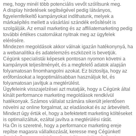
meg, hogy minél több potenciális vevőt szólítsunk meg.
A display hirdetések segítségével pedig látványos,
figyelemfelkeltő kampányokat indíthatunk, melyek a
márkaépítés mellett a vásárlási szándék erősítését is
szolgálják. Az email marketing és az affiliatemarketing pedig
további értékes csatornákat nyitnak meg az ügyfelek
elérésére.
Mindezen megoldások akkor válnak igazán hatékonynyá, ha
a webanalitika és adatelemzés eszközeit is bevetjük.
Cégünk specialistái képesek pontosan nyomon követni a
kampányok teljesítményét, és a megfelelő adatok alapján
folyamatosan finomhangolni azokat. Ez biztosítja, hogy az
erőforrásokat a legoptimálisabban használjuk fel, és
folyamatosan javítjuk a megtérülést.
Ügyfeleink visszajelzései azt mutatják, hogy a Cégünk által
kínált performance marketing megoldások rendkívül
hatékonyak. Számos vállalat számára sikerült jelentősen
növelni az online forgalmat, az eladásokat és az árbevételt.
Mindezt úgy értük el, hogy a befektetett marketing költéseket
is optimalizáltuk, ezáltal javítva a megtérülési rátát.
Ha Ön is szeretné, hogy a performance marketing ereje
repítse magasra vállalkozását, keresse meg Cégünket!