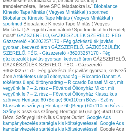
készítésére és futtatására, de akár valós idejű
trendelemzésre, illetve SPC feladatokra is."
Biobalance
Kinesio Tape Mintás ( Vegyes Mintákkal ) sportmed
Biobalance Kinesio Tape Mintás ( Vegyes Mintákkal )
sportmed
Biobalance Kinesio Tape Mintás ( Vegyes
Mintákkal ) A legjobb áron nálunk! Sportmedical.hu Rendelj
most!"
GÁZSZERELŐ, GÁZKÉSZÜLÉK SZERELŐ, FÉG, -
Gázszerelő +36203257170 - Fég gázkészülék javítás
gyorsan, kedvező áron
GÁZSZERELŐ, GÁZKÉSZÜLÉK
SZERELŐ, FÉG, - Gázszerelő +36203257170 - Fég
gázkészülék javítás gyorsan, kedvező áron
GÁZSZERELŐ,
GÁZKÉSZÜLÉK SZERELŐ, FÉG, - Gázszerelő
+36203257170 - Fég gázkészülék javítás gyorsan, kedvező
áron
A tökéletes ülepű öltönynadrág – Riccardo Banatti
A
tökéletes ülepű öltönynadrág – Riccardo Banatti
Mikor, mit
vegyünk fel? – 2. rész – Fővárosi Öltönyház
Mikor, mit
vegyünk fel? – 2. rész – Fővárosi Öltönyház
Klasszikus
szőnyeg Heritage 60 (Beige) 60x110cm Bézs - Szőny
Klasszikus szőnyeg Heritage 60 (Beige) 60x110cm Bézs -
Szőny
Klasszikus szőnyeg Heritage 60 (Beige) 60x110cm
Bézs, SzőnyegHáz-Nílus Carpet Outlet"
Google Ads
kampánykezelés startégia kis költségvetéssel.
Google Ads
kampánykezelés startégia kis költségvetéssel.
Google Ads