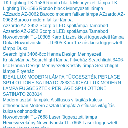
TK Lighting TK-1586 Rondo black Mennyezeti lámpa
TK
Lighting TK-1586 Rondo black Mennyezeti lámpa
AZzardo AZ-0062 Baroco modern falikar lámpa
AZzardo AZ-
0062 Baroco modern falikar lámpa
Azzardo AZ-2952 Scorpio LED spotlámpa Tarnabod
Azzardo AZ-2952 Scorpio LED spotlámpa Tarnabod
Nowodvorski TL-10305 Karo 1 izzós kicsi függesztett lámpa
Duka
Nowodvorski TL-10305 Karo 1 izzós kicsi függesztett
lámpa Duka
Searchlight 3406-6cc Hanna Design Mennyezeti
Kristálylámpa Searchlight lámpa Fityeház
Searchlight 3406-
6cc Hanna Design Mennyezeti Kristálylámpa Searchlight
lámpa Fityeház
IDEAL LUX MODERN LÁMPA FÜGGESZTÉK PERLAGE
SP14 OTTONE SATINATO 283814
IDEAL LUX MODERN
LÁMPA FÜGGESZTÉK PERLAGE SP14 OTTONE
SATINATO 283814
Modern asztali lámpák: A stílusos világítás kulcsa
otthonodban
Modern asztali lámpák: A stílusos világítás
kulcsa otthonodban
Nowodvorski TL-7668 Laser függesztett lámpa
Hevesvezekény
Nowodvorski TL-7668 Laser függesztett