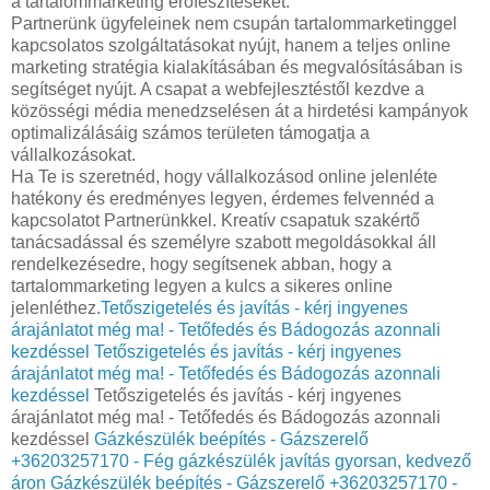
a tartalommarketing erőfeszítéseket.
Partnerünk ügyfeleinek nem csupán tartalommarketinggel
kapcsolatos szolgáltatásokat nyújt, hanem a teljes online
marketing stratégia kialakításában és megvalósításában is
segítséget nyújt. A csapat a webfejlesztéstől kezdve a
közösségi média menedzselésen át a hirdetési kampányok
optimalizálásáig számos területen támogatja a
vállalkozásokat.
Ha Te is szeretnéd, hogy vállalkozásod online jelenléte
hatékony és eredményes legyen, érdemes felvennéd a
kapcsolatot Partnerünkkel. Kreatív csapatuk szakértő
tanácsadással és személyre szabott megoldásokkal áll
rendelkezésedre, hogy segítsenek abban, hogy a
tartalommarketing legyen a kulcs a sikeres online
jelenléthez.
Tetőszigetelés és javítás - kérj ingyenes
árajánlatot még ma! - Tetőfedés és Bádogozás azonnali
kezdéssel
Tetőszigetelés és javítás - kérj ingyenes
árajánlatot még ma! - Tetőfedés és Bádogozás azonnali
kezdéssel
Tetőszigetelés és javítás - kérj ingyenes
árajánlatot még ma! - Tetőfedés és Bádogozás azonnali
kezdéssel
Gázkészülék beépítés - Gázszerelő
+36203257170 - Fég gázkészülék javítás gyorsan, kedvező
áron
Gázkészülék beépítés - Gázszerelő +36203257170 -