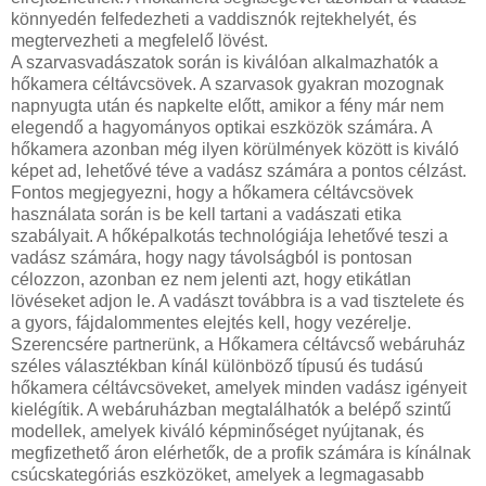
könnyedén felfedezheti a vaddisznók rejtekhelyét, és
megtervezheti a megfelelő lövést.
A szarvasvadászatok során is kiválóan alkalmazhatók a
hőkamera céltávcsövek. A szarvasok gyakran mozognak
napnyugta után és napkelte előtt, amikor a fény már nem
elegendő a hagyományos optikai eszközök számára. A
hőkamera azonban még ilyen körülmények között is kiváló
képet ad, lehetővé téve a vadász számára a pontos célzást.
Fontos megjegyezni, hogy a hőkamera céltávcsövek
használata során is be kell tartani a vadászati etika
szabályait. A hőképalkotás technológiája lehetővé teszi a
vadász számára, hogy nagy távolságból is pontosan
célozzon, azonban ez nem jelenti azt, hogy etikátlan
lövéseket adjon le. A vadászt továbbra is a vad tisztelete és
a gyors, fájdalommentes elejtés kell, hogy vezérelje.
Szerencsére partnerünk, a Hőkamera céltávcső webáruház
széles választékban kínál különböző típusú és tudású
hőkamera céltávcsöveket, amelyek minden vadász igényeit
kielégítik. A webáruházban megtalálhatók a belépő szintű
modellek, amelyek kiváló képminőséget nyújtanak, és
megfizethető áron elérhetők, de a profik számára is kínálnak
csúcskategóriás eszközöket, amelyek a legmagasabb