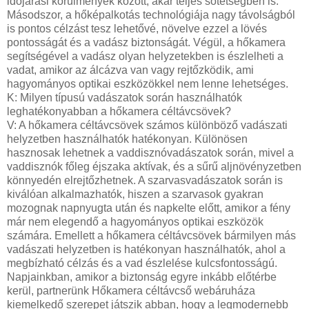
időjárási körülmények között, akár teljes sötétségben is.
Másodszor, a hőképalkotás technológiája nagy távolságból
is pontos célzást tesz lehetővé, növelve ezzel a lövés
pontosságát és a vadász biztonságát. Végül, a hőkamera
segítségével a vadász olyan helyzetekben is észlelheti a
vadat, amikor az álcázva van vagy rejtőzködik, ami
hagyományos optikai eszközökkel nem lenne lehetséges.
K: Milyen típusú vadászatok során használhatók
leghatékonyabban a hőkamera céltávcsövek?
V: A hőkamera céltávcsövek számos különböző vadászati
helyzetben használhatók hatékonyan. Különösen
hasznosak lehetnek a vaddisznóvadászatok során, mivel a
vaddisznók főleg éjszaka aktívak, és a sűrű aljnövényzetben
könnyedén elrejtőzhetnek. A szarvasvadászatok során is
kiválóan alkalmazhatók, hiszen a szarvasok gyakran
mozognak napnyugta után és napkelte előtt, amikor a fény
már nem elegendő a hagyományos optikai eszközök
számára. Emellett a hőkamera céltávcsövek bármilyen más
vadászati helyzetben is hatékonyan használhatók, ahol a
megbízható célzás és a vad észlelése kulcsfontosságú.
Napjainkban, amikor a biztonság egyre inkább előtérbe
kerül, partnerünk Hőkamera céltávcső webáruháza
kiemelkedő szerepet játszik abban, hogy a legmodernebb