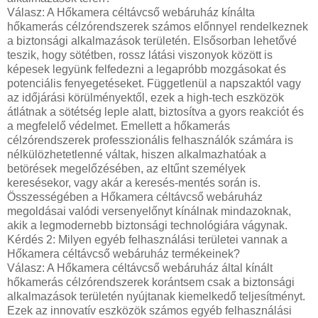
Válasz: A Hőkamera céltávcső webáruház kínálta
hőkamerás célzórendszerek számos előnnyel rendelkeznek
a biztonsági alkalmazások területén. Elsősorban lehetővé
teszik, hogy sötétben, rossz látási viszonyok között is
képesek legyünk felfedezni a legapróbb mozgásokat és
potenciális fenyegetéseket. Függetlenül a napszaktól vagy
az időjárási körülményektől, ezek a high-tech eszközök
átlátnak a sötétség leple alatt, biztosítva a gyors reakciót és
a megfelelő védelmet. Emellett a hőkamerás
célzórendszerek professzionális felhasználók számára is
nélkülözhetetlenné váltak, hiszen alkalmazhatóak a
betörések megelőzésében, az eltűnt személyek
keresésekor, vagy akár a keresés-mentés során is.
Összességében a Hőkamera céltávcső webáruház
megoldásai valódi versenyelőnyt kínálnak mindazoknak,
akik a legmodernebb biztonsági technológiára vágynak.
Kérdés 2: Milyen egyéb felhasználási területei vannak a
Hőkamera céltávcső webáruház termékeinek?
Válasz: A Hőkamera céltávcső webáruház által kínált
hőkamerás célzórendszerek korántsem csak a biztonsági
alkalmazások területén nyújtanak kiemelkedő teljesítményt.
Ezek az innovatív eszközök számos egyéb felhasználási