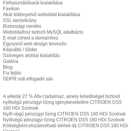
Felhasználóbarát kialakítása
Favikon
Akár többnyelvű weboldal kialakítása
SSL tanúsítvány
Biztonsági mentés
Weboldalhoz tartozó MySQL adatbázis
E-mail címed a domainhez
Egyszerű web design tervezés
Képváltó / Slider
Szöveges aloldal kialakítás
Galéria
Blog
Fix fejléc
GDPR süti elfogadó sáv
A vételár 27 % Áfa-t tartalmaz, amely lehetőséget biztosít
nyíltvégű pénzügyi lízing igénybevételére CITROEN DS5
160 HDi Szolnok
Nyílt végű pénzügyi lízing CITROEN DS5 160 HDi Szolnok
Nyíltvégű pénzügyi lízing CITROEN DS5 160 HDi Szolnok
Költségként elszámolható bérleti díj CITROEN DS5 160 HDi