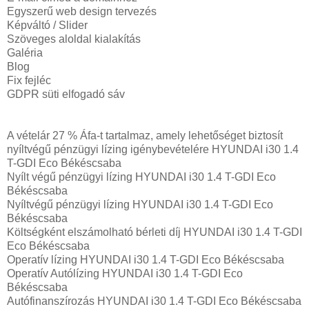
Egyszerű web design tervezés
Képváltó / Slider
Szöveges aloldal kialakítás
Galéria
Blog
Fix fejléc
GDPR süti elfogadó sáv
A vételár 27 % Áfa-t tartalmaz, amely lehetőséget biztosít
nyíltvégű pénzügyi lízing igénybevételére HYUNDAI i30 1.4
T-GDI Eco Békéscsaba
Nyílt végű pénzügyi lízing HYUNDAI i30 1.4 T-GDI Eco
Békéscsaba
Nyíltvégű pénzügyi lízing HYUNDAI i30 1.4 T-GDI Eco
Békéscsaba
Költségként elszámolható bérleti díj HYUNDAI i30 1.4 T-GDI
Eco Békéscsaba
Operatív lízing HYUNDAI i30 1.4 T-GDI Eco Békéscsaba
Operatív Autólízing HYUNDAI i30 1.4 T-GDI Eco
Békéscsaba
Autófinanszírozás HYUNDAI i30 1.4 T-GDI Eco Békéscsaba