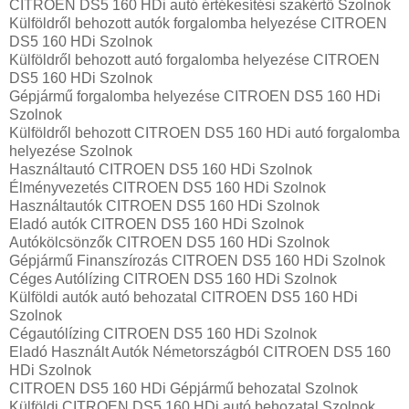
CITROEN DS5 160 HDi autó értékesítési szakértő Szolnok
Külföldről behozott autók forgalomba helyezése CITROEN
DS5 160 HDi Szolnok
Külföldről behozott autó forgalomba helyezése CITROEN
DS5 160 HDi Szolnok
Gépjármű forgalomba helyezése CITROEN DS5 160 HDi
Szolnok
Külföldről behozott CITROEN DS5 160 HDi autó forgalomba
helyezése Szolnok
Használtautó‎ CITROEN DS5 160 HDi Szolnok
Élményvezetés CITROEN DS5 160 HDi Szolnok
Használtautó‎k CITROEN DS5 160 HDi Szolnok
Eladó autók CITROEN DS5 160 HDi Szolnok
Autókölcsönzők CITROEN DS5 160 HDi Szolnok
Gépjármű Finanszírozás CITROEN DS5 160 HDi Szolnok
Céges Autólízing CITROEN DS5 160 HDi Szolnok
Külföldi autók‎ autó behozatal CITROEN DS5 160 HDi
Szolnok
Cégautólízing CITROEN DS5 160 HDi Szolnok
Eladó Használt Autók Németországból CITROEN DS5 160
HDi Szolnok
CITROEN DS5 160 HDi Gépjármű behozatal Szolnok
Külföldi CITROEN DS5 160 HDi autó behozatal Szolnok