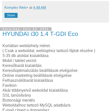
Komplex Web+
at
4:48 AM
Share
Saturday, July 24, 2021
HYUNDAI i30 1.4 T-GDI Eco
Korlátlan webtárhely méret.
( Csak a weboldal, weblaphoz tartozó fájlok részére )
5-35 db aloldal kialakítása
Mobil / tablet verzió
Keresőbarát kialakítás
Keresőoptimalizálás beállítások elvégzése
Online marketing beállítások elvégzése
Felhasználóbarát kialakítása
Favikon
Akár többnyelvű weboldal kialakítása
SSL tanúsítvány
Biztonsági mentés
Weboldalhoz tartozó MySQL adatbázis
E-mail címed a domainhez