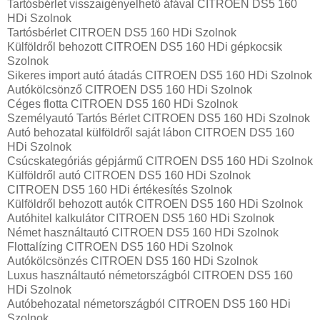
Tartósbérlet visszaigényelhető áfával CITROEN DS5 160
HDi Szolnok
Tartósbérlet CITROEN DS5 160 HDi Szolnok
Külföldről behozott CITROEN DS5 160 HDi gépkocsik
Szolnok
Sikeres import autó átadás CITROEN DS5 160 HDi Szolnok
Autókölcsönző CITROEN DS5 160 HDi Szolnok
Céges flotta CITROEN DS5 160 HDi Szolnok
Személyautó Tartós Bérlet CITROEN DS5 160 HDi Szolnok
Autó behozatal külföldről saját lábon CITROEN DS5 160
HDi Szolnok
Csúcskategóriás gépjármű CITROEN DS5 160 HDi Szolnok
Külföldről autó CITROEN DS5 160 HDi Szolnok
CITROEN DS5 160 HDi értékesítés Szolnok
Külföldről behozott autók CITROEN DS5 160 HDi Szolnok
Autóhitel kalkulátor CITROEN DS5 160 HDi Szolnok
Német használtautó CITROEN DS5 160 HDi Szolnok
Flottalízing CITROEN DS5 160 HDi Szolnok
Autókölcsönzés CITROEN DS5 160 HDi Szolnok
Luxus használtautó németországból CITROEN DS5 160
HDi Szolnok
Autóbehozatal németországból CITROEN DS5 160 HDi
Szolnok