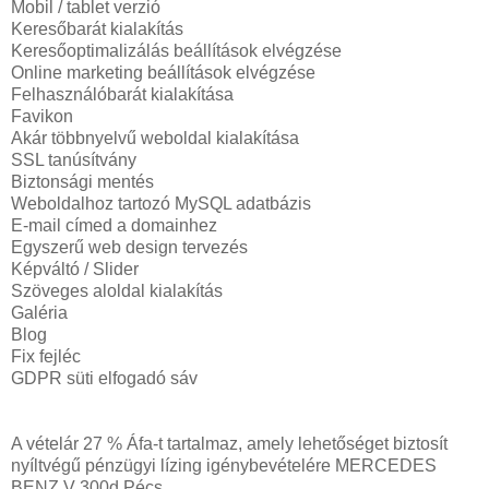
Mobil / tablet verzió
Keresőbarát kialakítás
Keresőoptimalizálás beállítások elvégzése
Online marketing beállítások elvégzése
Felhasználóbarát kialakítása
Favikon
Akár többnyelvű weboldal kialakítása
SSL tanúsítvány
Biztonsági mentés
Weboldalhoz tartozó MySQL adatbázis
E-mail címed a domainhez
Egyszerű web design tervezés
Képváltó / Slider
Szöveges aloldal kialakítás
Galéria
Blog
Fix fejléc
GDPR süti elfogadó sáv
A vételár 27 % Áfa-t tartalmaz, amely lehetőséget biztosít
nyíltvégű pénzügyi lízing igénybevételére MERCEDES
BENZ V 300d Pécs