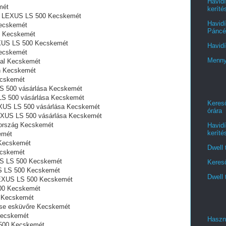
Havidí
mét
keríté
ól LEXUS LS 500 Kecskemét
Havidí
ecskemét
Páncél
l Kecskemét
LEXUS LS 500 Kecskemét
Havidí
Kecskemét
Menny
val Kecskemét
‎ Kecskemét
ecskemét
S 500 vásárlása Kecskemét
LS 500 vásárlása Kecskemét
Kereső
EXUS LS 500 vásárlása Kecskemét
órára
LEXUS LS 500 vásárlása Kecskemét
ország Kecskemét
Havidí
keríté
emét
Kecskemét
Dwell 
ecskemét
US LS 500 Kecskemét
Kereső
US LS 500 Kecskemét
Dwell 
LEXUS LS 500 Kecskemét
00 Kecskemét
0 Kecskemét
ése esküvőre Kecskemét
Kecskemét
Haszn
500 Kecskemét