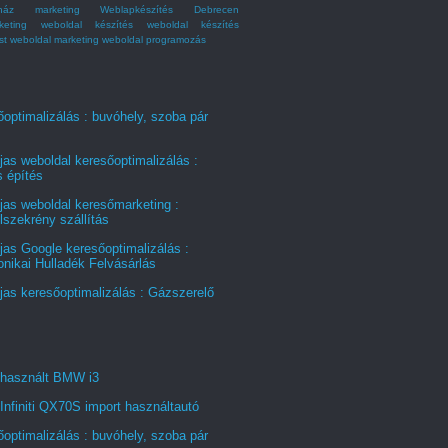
ház marketing
Weblapkészítés Debrecen
keting
weboldal készítés
weboldal készítés
st
weboldal marketing
weboldal programozás
optimalizálás : buvóhely, szoba pár
jas weboldal keresőoptimalizálás :
s építés
jas weboldal keresőmarketing :
szekrény szállítás
jas Google keresőoptimalizálás :
onikai Hulladék Felvásárlás
jas keresőoptimalizálás : Gázszerelő
 használt BMW i3
Infiniti QX70S import használtautó
optimalizálás : buvóhely, szoba pár