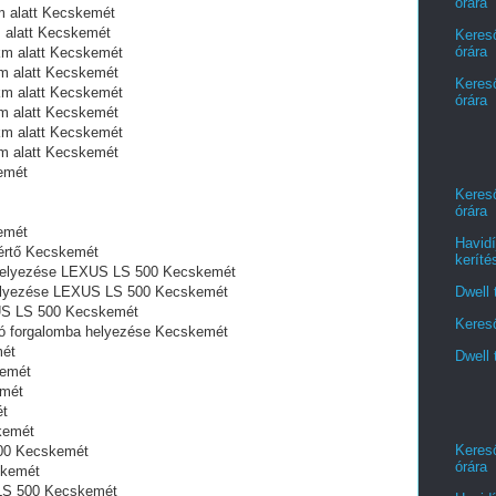
órára
m alatt Kecskemét
 alatt Kecskemét
Kereső
órára
km alatt Kecskemét
m alatt Kecskemét
Kereső
km alatt Kecskemét
órára
m alatt Kecskemét
km alatt Kecskemét
m alatt Kecskemét
emét
Kereső
órára
emét
Havidí
értő Kecskemét
keríté
a helyezése LEXUS LS 500 Kecskemét
Dwell 
 helyezése LEXUS LS 500 Kecskemét
US LS 500 Kecskemét
Kereső
tó forgalomba helyezése Kecskemét
mét
Dwell 
emét
emét
ét
kemét
Kereső
00 Kecskemét
órára
skemét
S LS 500 Kecskemét