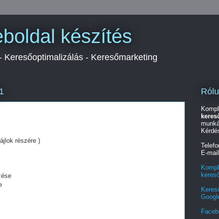
boldal készítés
 - Keresőoptimalizálás - Keresőmarketing
Ról
1
Kompl
keres
munká
Kérdé
ájlok részére )
Telef
E-mai
Kompl
keres
zése
e
Keres
Googl
Faceb