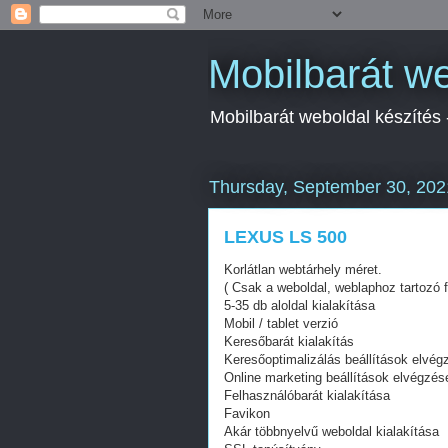
Mobilbarát we
Mobilbarát weboldal készítés
Thursday, September 30, 202
LEXUS LS 500
Korlátlan webtárhely méret.
( Csak a weboldal, weblaphoz tartozó f
5-35 db aloldal kialakítása
Mobil / tablet verzió
Keresőbarát kialakítás
Keresőoptimalizálás beállítások elvég
Online marketing beállítások elvégzés
Felhasználóbarát kialakítása
Favikon
Akár többnyelvű weboldal kialakítása