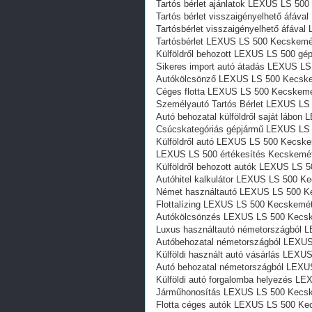
Tartós bérlet ajánlatok LEXUS LS 50
Tartós bérlet visszaigényelhető áfá
Tartósbérlet visszaigényelhető áfáv
Tartósbérlet LEXUS LS 500 Kecskemé
Külföldről behozott LEXUS LS 500 g
Sikeres import autó átadás LEXUS L
Autókölcsönző LEXUS LS 500 Kecsk
Céges flotta LEXUS LS 500 Kecskem
Személyautó Tartós Bérlet LEXUS LS
Autó behozatal külföldről saját lábo
Csúcskategóriás gépjármű LEXUS LS
Külföldről autó LEXUS LS 500 Kecsk
LEXUS LS 500 értékesítés Kecskemé
Külföldről behozott autók LEXUS LS 
Autóhitel kalkulátor LEXUS LS 500 K
Német használtautó LEXUS LS 500 K
Flottalízing LEXUS LS 500 Kecskemé
Autókölcsönzés LEXUS LS 500 Kecs
Luxus használtautó németországból
Autóbehozatal németországból LEXU
Külföldi használt autó vásárlás LEX
Autó behozatal németországból LEX
Külföldi autó forgalomba helyezés L
Járműhonosítás LEXUS LS 500 Kecs
Flotta céges autók LEXUS LS 500 Ke