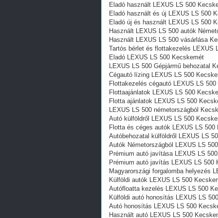
Eladó használt LEXUS LS 500 Kecsk
Eladó használt és új LEXUS LS 500 
Eladó új és használt LEXUS LS 500 
Használt LEXUS LS 500 autók Német
Használt LEXUS LS 500 vásárlása K
Tartós bérlet és flottakezelés LEXU
Eladó LEXUS LS 500 Kecskemét
LEXUS LS 500 Gépjármű behozatal‎ 
Cégautó lízing LEXUS LS 500 Kecsk
Flottakezelés cégautó LEXUS LS 50
Flottaajánlatok LEXUS LS 500 Kecsk
Flotta ajánlatok LEXUS LS 500 Kecs
LEXUS LS 500 németországból Kecs
Autó külföldről LEXUS LS 500 Kecsk
Flotta és céges autók LEXUS LS 500
Autóbehozatal külföldről LEXUS LS 
Autók Németországból‎ LEXUS LS 50
Prémium autó javítása LEXUS LS 50
Prémium autó javítás LEXUS LS 500
Magyarországi forgalomba helyezés
Külföldi autók‎ LEXUS LS 500 Kecske
Autófloatta kezelés LEXUS LS 500 K
Külföldi autó honosítás LEXUS LS 5
Autó honosítás LEXUS LS 500 Kecsk
Használt autó‎ LEXUS LS 500 Kecske