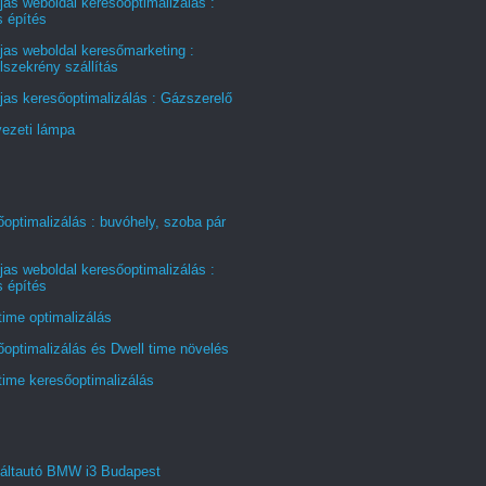
jas weboldal keresőoptimalizálás :
s építés
jas weboldal keresőmarketing :
szekrény szállítás
jas keresőoptimalizálás : Gázszerelő
ezeti lámpa
optimalizálás : buvóhely, szoba pár
jas weboldal keresőoptimalizálás :
s építés
time optimalizálás
optimalizálás és Dwell time növelés
time keresőoptimalizálás
áltautó BMW i3 Budapest