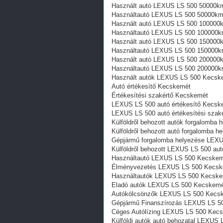
Használt autó‎ LEXUS LS 500 50000k
Használtautó‎ LEXUS LS 500 50000km
Használt autó‎ LEXUS LS 500 100000
Használtautó‎ LEXUS LS 500 100000k
Használt autó‎ LEXUS LS 500 150000
Használtautó‎ LEXUS LS 500 150000k
Használt autó‎ LEXUS LS 500 200000
Használtautó‎ LEXUS LS 500 200000k
Használt autó‎k LEXUS LS 500 Kecsk
Autó értékesítő Kecskemét
Értékesítési szakértő Kecskemét
LEXUS LS 500 autó értékesítő Kecsk
LEXUS LS 500 autó értékesítési szak
Külföldről behozott autók forgalomb
Külföldről behozott autó forgalomba
Gépjármű forgalomba helyezése LEX
Külföldről behozott LEXUS LS 500 au
Használtautó‎ LEXUS LS 500 Kecske
Élményvezetés LEXUS LS 500 Kecsk
Használtautó‎k LEXUS LS 500 Kecsk
Eladó autók LEXUS LS 500 Kecskem
Autókölcsönzők LEXUS LS 500 Kecs
Gépjármű Finanszírozás LEXUS LS 5
Céges Autólízing LEXUS LS 500 Kec
Külföldi autók‎ autó behozatal LEXU