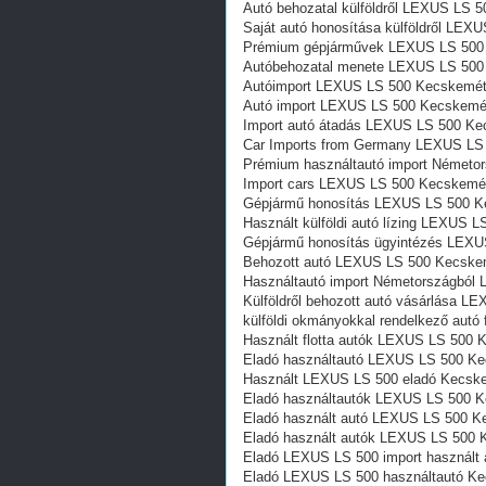
Autó behozatal külföldről LEXUS LS 
Saját autó honosítása külföldről LE
Prémium gépjárművek LEXUS LS 500
Autóbehozatal menete LEXUS LS 50
Autóimport LEXUS LS 500 Kecskemé
Autó import LEXUS LS 500 Kecskemé
Import autó átadás LEXUS LS 500 K
Car Imports from Germany LEXUS LS
Prémium használtautó import Német
Import cars LEXUS LS 500 Kecskemé
Gépjármű honosítás LEXUS LS 500 
Használt külföldi autó lízing LEXUS 
Gépjármű honosítás ügyintézés LEX
Behozott autó LEXUS LS 500 Kecske
Használtautó import Németországbó
Külföldről behozott autó vásárlása 
külföldi okmányokkal rendelkező aut
Használt flotta autók LEXUS LS 500
Eladó használtautó LEXUS LS 500 K
Használt LEXUS LS 500 eladó Kecsk
Eladó használtautók LEXUS LS 500 
Eladó használt autó LEXUS LS 500 
Eladó használt autók LEXUS LS 500
Eladó LEXUS LS 500 import használt
Eladó LEXUS LS 500 használtautó K