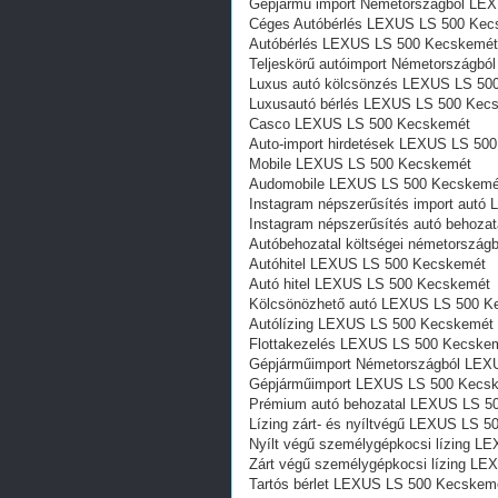
Gépjármű import Németországból LE
Céges Autóbérlés LEXUS LS 500 Kec
Autóbérlés LEXUS LS 500 Kecskemét
Teljeskörű autóimport Németországb
Luxus autó kölcsönzés LEXUS LS 50
Luxusautó bérlés LEXUS LS 500 Kec
Casco LEXUS LS 500 Kecskemét
Auto-import hirdetések LEXUS LS 50
Mobile LEXUS LS 500 Kecskemét
Audomobile LEXUS LS 500 Kecskemé
Instagram népszerűsítés import aut
Instagram népszerűsítés autó behoz
Autóbehozatal költségei németorszá
Autóhitel LEXUS LS 500 Kecskemét
Autó hitel LEXUS LS 500 Kecskemét
Kölcsönözhető autó LEXUS LS 500 K
Autólízing LEXUS LS 500 Kecskemét
Flottakezelés LEXUS LS 500 Kecske
Gépjárműimport Németországból LEX
Gépjárműimport LEXUS LS 500 Kecs
Prémium autó behozatal LEXUS LS 5
Lízing zárt- és nyíltvégű LEXUS LS 
Nyílt végű személygépkocsi lízing 
Zárt végű személygépkocsi lízing L
Tartós bérlet LEXUS LS 500 Kecskem