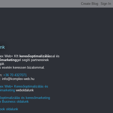
unk
ex Web+ Kft
keresőoptimalizálás
sal és
őmarketing
gel segíti partnereinek
ját.
s esetén keressen bizalommal.
on:
+36 70 4327071
l: info@komplex-web.hu
ex Web+ Keresőoptimalizálás és
őmarketing
weboldalunk
őoptimalizálás és keresőmarketing
e Business oldalunk
ook oldalunk