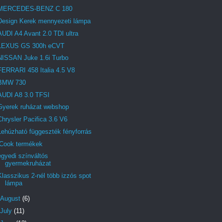
MERCEDES-BENZ C 180
Design Kerek mennyezeti lámpa
AUDI A4 Avant 2.0 TDI ultra
LEXUS GS 300h eCVT
NISSAN Juke 1.6i Turbo
FERRARI 458 Italia 4.5 V8
BMW 730
AUDI A8 3.0 TFSI
Gyerek ruházat webshop
Chrysler Pacifica 3.6 V6
Lehúzható függeszték fényforrás
iCook termékek
egyedi színváltós
gyermekruházat
Klasszikus 2-nél több izzós spot
lámpa
August
(6)
July
(11)