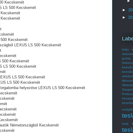
►
500 Kecskemét
XUS LS 500 Kecskemét
►
20
 Kecskemét
►
20
0 Kecskemét
t
t
ecskemét
Labe
 500 Kecskemét
országból LEXUS LS 500 Kecskemét
baby s
t
dekoras
Kecskemét
javítás
LS 500 Kecskemét
Debrec
US LS 500 Kecskemét
kereső
mét
kereső
webáru
l LEXUS LS 500 Kecskemét
Mennye
LEXUS LS 500 Kecskemét
Webold
ó forgalomba helyezése LEXUS LS 500 Kecskemét
Szeged
 Kecskemét
Profes
ecskemét
Honlap
készít
emét
Kecskemét
szolgált
tes
Kecskemét
 Kecskemét
tesla l
 autók Németországból Kecskemét
tesl
ecskemét