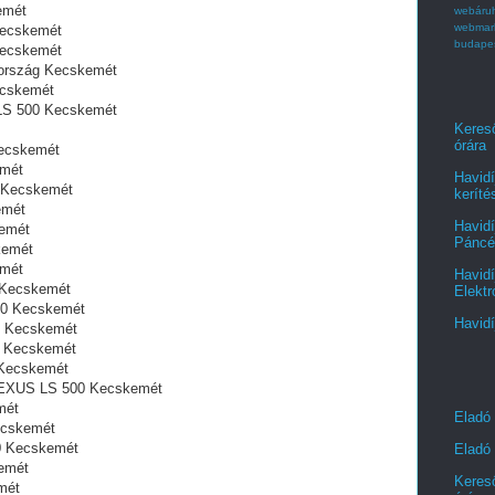
emét
webáru
webmar
Kecskemét
budape
Kecskemét
ország Kecskemét
ecskemét
S LS 500 Kecskemét
Kereső
órára
Kecskemét
emét
Havidí
0 Kecskemét
keríté
emét
Havidí
kemét
Páncél
kemét
emét
Havidí
 Kecskemét
Elektr
500 Kecskemét
Havidí
0 Kecskemét
0 Kecskemét
 Kecskemét
 LEXUS LS 500 Kecskemét
mét
Eladó
ecskemét
00 Kecskemét
Eladó 
emét
Kereső
mét