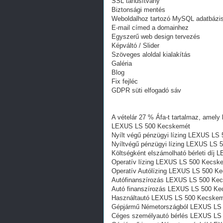
SSL tanúsítvány
Biztonsági mentés
Weboldalhoz tartozó MySQL adatbázi
E-mail címed a domainhez
Egyszerű web design tervezés
Képváltó / Slider
Szöveges aloldal kialakítás
Galéria
Blog
Fix fejléc
GDPR süti elfogadó sáv
A vételár 27 % Áfa-t tartalmaz, amely 
LEXUS LS 500 Kecskemét
Nyílt végű pénzügyi lízing LEXUS LS
Nyíltvégű pénzügyi lízing LEXUS LS
Költségként elszámolható bérleti dí
Operatív lízing LEXUS LS 500 Kecsk
Operatív Autólízing LEXUS LS 500 K
Autófinanszírozás LEXUS LS 500 Ke
Autó finanszírozás LEXUS LS 500 K
Használtautó LEXUS LS 500 Kecske
Gépjármű Németországból LEXUS LS
Céges személyautó bérlés LEXUS LS