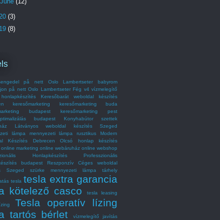
June
(12)
20
(3)
19
(8)
ls
engedel på nett Oslo Lambertseter
babyrom
jon på nett Oslo Lambertseter
Fég v4 vízmelegítő
honlapkészítés
Keresőbarát weboldal készítés
en
keresőmarketing
keresőmarketing buda
marketing budapest
keresőmarketing pest
optimalizálás budapest
Konyhabútor szettek
ház
Látványos weboldal készítés Szeged
zeti lámpa
mennyezeti lámpa rusztikus
Modern
al Készítés Debrecen
Olcsó honlap készítés
online marketing
online webáruház
online webshop
szionális Honlapkészítés
Professzionális
készítés budapest
Reszponzív Céges weboldal
és Szeged
szürke mennyezeti lámpa
tárhely
tesla extra garancia
atás
tesla
la kötelező casco
tesla leasing
Tesla operatív lízing
ízing
a tartós bérlet
vízmelegítő javítás