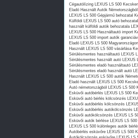
Cégautólízing LEXUS LS 500 Kecske
Eladó Használt Autók Németországb
LEXUS LS 500 Gépjármű behozatal K
Külföldi LEXUS LS 500 autó behozata
használt külföldi autók behozatala 
LEXUS LS 500 Használtautó import 
LEXUS LS 500 import autók garanciá
Eladó LEXUS LS 500 Magyarországon
Használt LEXUS LS 500 vásárlása K
Sérülésmentes használtautó LEXUS L
Sérülésmentes használt autó LEXUS 
Sérülésmentes eladó használtautó L
Sérülésmentes eladó használt autó 
Használt LEXUS LS 500 autók Német
Eladó használt LEXUS LS 500 Kecsk
Autó németországból LEXUS LS 500 
Esküvői autóbérlés LEXUS LS 500 K
Esküvői autó bérlés kölcsönzés LEX
Esküvői autóbérlés kölcsönzés LEX
Esküvői autóbérlés autókölcsönzés 
Esküvői autókölcsönzés LEXUS LS 5
Esküvői autók bérlése LEXUS LS 50
LEXUS LS 500 különleges autók bérl
Autóbérlés esküvőre LEXUS LS 500 
Autókölcsönzés esküvőre LEXUS LS 