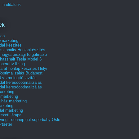
 in oldalunk
ek
lap
őmarketing
dal készítés
szionális Honlapkészítés
 magyarországi forgalmazó
használt Tesla Model 3
operatív lízing
arát honlap készítés Helyi
őoptimalizálás Budapest
 vízmelegítő javítás
al keresőoptimalizálás
al keresőoptimalizálás
rketing
 marketing
uház marketing
rketing
al marketing
ezeti lámpa
ving - sennep gul superbaby Oslo
rtseter