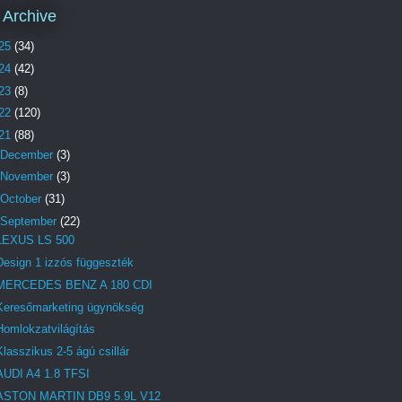
 Archive
25
(34)
24
(42)
23
(8)
22
(120)
21
(88)
December
(3)
November
(3)
October
(31)
September
(22)
LEXUS LS 500
Design 1 izzós függeszték
MERCEDES BENZ A 180 CDI
Keresőmarketing ügynökség
Homlokzatvilágítás
Klasszikus 2-5 ágú csillár
AUDI A4 1.8 TFSI
ASTON MARTIN DB9 5.9L V12