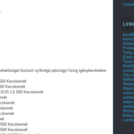
Linked
s
Link
kezdő
keres
Webol
Profes
Tesla
Eladó 
Tesla 
Mobilb
keres
lehetőséget biztosít nyíltvégű pénzügyi lízing igénybevételére
Fég v4
Webold
 500 Kecskemét
Webold
 500 Kecskemét
Webma
j LEXUS LS 500 Kecskemét
online
webár
emét
webma
ecskemét
webold
cskemét
Menny
ecskemét
Babys
mét
Lambe
 500 Kecskemét
 500 Kecskemét