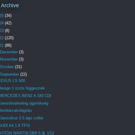
 Archive
25
(34)
24
(42)
23
(8)
22
(120)
21
(88)
December
(3)
November
(3)
October
(31)
September
(22)
LEXUS LS 500
Design 1 izzós függeszték
MERCEDES BENZ A 180 CDI
Keresőmarketing ügynökség
Homlokzatvilágítás
Klasszikus 2-5 ágú csillár
AUDI A4 1.8 TFSI
ASTON MARTIN DB9 5.9L V12