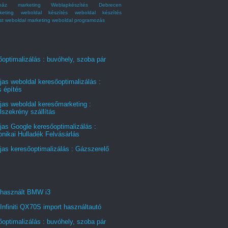
ház marketing
Weblapkészítés Debrecen
keting
weboldal készítés
weboldal készítés
st
weboldal marketing
weboldal programozás
optimalizálás : buvóhely, szoba pár
jas weboldal keresőoptimalizálás :
s építés
jas weboldal keresőmarketing :
szekrény szállítás
jas Google keresőoptimalizálás :
onikai Hulladék Felvásárlás
jas keresőoptimalizálás : Gázszerelő
 használt BMW i3
Infiniti QX70S import használtautó
optimalizálás : buvóhely, szoba pár