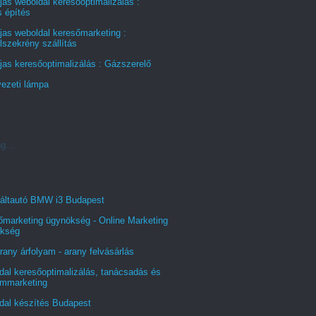
jas weboldal keresőoptimalizálás :
s építés
jas weboldal keresőmarketing :
szekrény szállítás
jas keresőoptimalizálás : Gázszerelő
ezeti lámpa
g...
áltautó BMW i3 Budapest
őmarketing ügynökség - Online Marketing
kség
rany árfolyam - arany felvásárlás
al keresőoptimalizálás, tanácsadás és
ommarketing
dal készítés Budapest