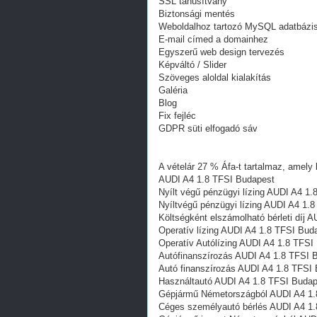
SSL tanúsítvány
Biztonsági mentés
Weboldalhoz tartozó MySQL adatbázi
E-mail címed a domainhez
Egyszerű web design tervezés
Képváltó / Slider
Szöveges aloldal kialakítás
Galéria
Blog
Fix fejléc
GDPR süti elfogadó sáv
A vételár 27 % Áfa-t tartalmaz, amely 
AUDI A4 1.8 TFSI Budapest
Nyílt végű pénzügyi lízing AUDI A4 1
Nyíltvégű pénzügyi lízing AUDI A4 1.
Költségként elszámolható bérleti díj 
Operatív lízing AUDI A4 1.8 TFSI Bud
Operatív Autólízing AUDI A4 1.8 TFSI
Autófinanszírozás AUDI A4 1.8 TFSI 
Autó finanszírozás AUDI A4 1.8 TFSI
Használtautó AUDI A4 1.8 TFSI Budap
Gépjármű Németországból AUDI A4 1.
Céges személyautó bérlés AUDI A4 1