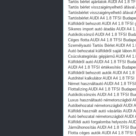
Tartós bérlet ajánlatok AUDI A4 1.8 T
Tartós bérlet visszaigényelhető áfáva
Tartósbérlet visszaigényelhető áfáva
Tartósbérlet AUDI A4 1.8 TFSI Budape
Külföldről behozott AUDI A4 1.8 TFSI
Sikeres import autó átadás AUDI A4 1
Autókölcsönző AUDI A4 1.8 TFSI Bud
Céges flotta AUDI A4 1.8 TFSI Budap
Személyautó Tartós Bérlet AUDI A4 1
Autó behozatal külföldről saját lábon
Csúcskategóriás gépjármű AUDI A4 1
Külföldről autó AUDI A4 1.8 TFSI Bud
AUDI A4 1.8 TFSI értékesítés Budape
Külföldről behozott autók AUDI A4 1.
Autóhitel kalkulátor AUDI A4 1.8 TFSI
Német használtautó AUDI A4 1.8 TFS
Flottalízing AUDI A4 1.8 TFSI Budape
Autókölcsönzés AUDI A4 1.8 TFSI Bu
Luxus használtautó németországból A
Autóbehozatal németországból AUDI 
Külföldi használt autó vásárlás AUDI 
Autó behozatal németországból AUDI 
Külföldi autó forgalomba helyezés AU
Járműhonosítás AUDI A4 1.8 TFSI Bu
Flotta céges autók AUDI A4 1.8 TFSI