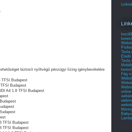
Linked
s
Link
kezdő
keres
Webol
Profes
Tesla
Eladó 
Tesla 
Mobilb
keres
lehetőséget biztosít nyíltvégű pénzügyi lízing igénybevételére
Fég v4
Webold
.8 TFSI Budapest
Webold
8 TFSI Budapest
Webma
AUDI A4 1.8 TFSI Budapest
online
webár
apest
webma
 Budapest
webold
Budapest
Menny
 Budapest
Babys
est
Lambe
8 TFSI Budapest
.8 TFSI Budapest