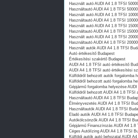
Használt autó‎ AUDI A4 1.8 TFSI 5000
Használtautó‎ AUDI A4 1.8 TFSI 50000
Használt autó‎ AUDI A4 1.8 TFSI 1000
Használtautó‎ AUDI A4 1.8 TFSI 10000
Használt autó‎ AUDI A4 1.8 TFSI 1500
Használtautó‎ AUDI A4 1.8 TFSI 15000
Használt autó‎ AUDI A4 1.8 TFSI 2000
Használtautó‎ AUDI A4 1.8 TFSI 20000
Használt autó‎k AUDI A4 1.8 TFSI Bud
Autó értékesítő Budapest
Értékesítési szakértő Budapest
AUDI A4 1.8 TFSI autó értékesítő Bud
AUDI A4 1.8 TFSI autó értékesítési s
Külföldről behozott autók forgalomba
Külföldről behozott autó forgalomba 
Gépjármű forgalomba helyezése AUDI
Külföldről behozott AUDI A4 1.8 TFSI
Használtautó‎ AUDI A4 1.8 TFSI Buda
Élményvezetés AUDI A4 1.8 TFSI Bu
Használtautó‎k AUDI A4 1.8 TFSI Bud
Eladó autók AUDI A4 1.8 TFSI Budape
Autókölcsönzők AUDI A4 1.8 TFSI Bu
Gépjármű Finanszírozás AUDI A4 1.8
Céges Autólízing AUDI A4 1.8 TFSI B
Külföldi autók‎ autó behozatal AUDI A