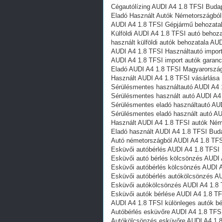
Cégautólízing AUDI A4 1.8 TFSI Buda
Eladó Használt Autók Németországból
AUDI A4 1.8 TFSI Gépjármű behozata
Külföldi AUDI A4 1.8 TFSI autó behoz
használt külföldi autók behozatala A
AUDI A4 1.8 TFSI Használtautó impor
AUDI A4 1.8 TFSI import autók garanc
Eladó AUDI A4 1.8 TFSI Magyarország
Használt AUDI A4 1.8 TFSI vásárlása
Sérülésmentes használtautó AUDI A4 
Sérülésmentes használt autó AUDI A4
Sérülésmentes eladó használtautó AU
Sérülésmentes eladó használt autó A
Használt AUDI A4 1.8 TFSI autók Né
Eladó használt AUDI A4 1.8 TFSI Bud
Autó németországból AUDI A4 1.8 TF
Esküvői autóbérlés AUDI A4 1.8 TFSI
Esküvői autó bérlés kölcsönzés AUDI
Esküvői autóbérlés kölcsönzés AUDI 
Esküvői autóbérlés autókölcsönzés A
Esküvői autókölcsönzés AUDI A4 1.8
Esküvői autók bérlése AUDI A4 1.8 T
AUDI A4 1.8 TFSI különleges autók b
Autóbérlés esküvőre AUDI A4 1.8 TFS
Autókölcsönzés esküvőre AUDI A4 1.