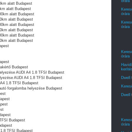
órára
0km alatt Budapest
km alatt Budapest
Kereső
órára
00km alatt Budapest
0km alatt Budapest
Kereső
00km alatt Budapest
órára
0km alatt Budapest
00km alatt Budapest
0km alatt Budapest
apest
Kereső
órára
apest
Havidí
zakértő Budapest
keríté
 helyezése AUDI A4 1.8 TFSI Budapest
Dwell 
helyezése AUDI A4 1.8 TFSI Budapest
 A4 1.8 TFSI Budapest
Kereső
 autó forgalomba helyezése Budapest
pest
Dwell 
dapest
apest
st
dapest
Kereső
 TFSI Budapest
órára
udapest
4 1.8 TFSI Budapest