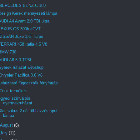
MERCEDES-BENZ C 180
Design Kerek mennyezeti lámpa
AUDI A4 Avant 2.0 TDI ultra
LEXUS GS 300h eCVT
NISSAN Juke 1.6i Turbo
FERRARI 458 Italia 4.5 V8
BMW 730
AUDI A8 3.0 TFSI
Gyerek ruházat webshop
Chrysler Pacifica 3.6 V6
Lehúzható függeszték fényforrás
iCook termékek
egyedi színváltós
gyermekruházat
Klasszikus 2-nél több izzós spot
lámpa
August
(6)
July
(11)