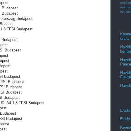
apest
webáru
webmar
I Budapest
budape
I Budapest
metország Budapest
 Budapest
4 1.8 TFSI Budapest
Kereső
órára
‎ Budapest
apest
Havidí
FSI Budapest
keríté
apest
Havidí
dapest
Páncél
dapest
apest
Havidí
FSI Budapest
Elektr
 TFSI Budapest
Havidí
FSI Budapest
FSI Budapest
SI Budapest
UDI A4 1.8 TFSI Budapest
pest
Eladó
 Budapest
TFSI Budapest
Eladó 
apest
Kereső
pest