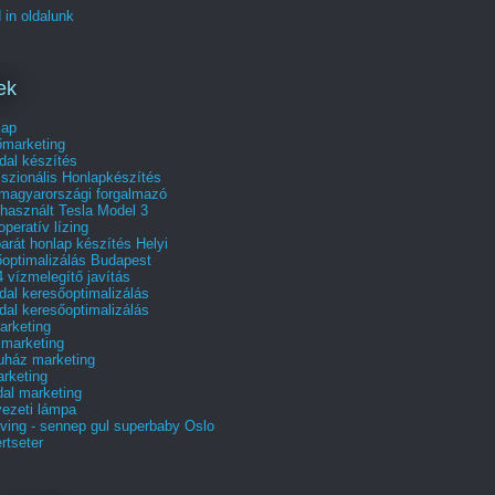
 in oldalunk
ek
lap
őmarketing
dal készítés
szionális Honlapkészítés
 magyarországi forgalmazó
használt Tesla Model 3
operatív lízing
arát honlap készítés Helyi
őoptimalizálás Budapest
 vízmelegítő javítás
al keresőoptimalizálás
al keresőoptimalizálás
rketing
 marketing
uház marketing
rketing
al marketing
ezeti lámpa
ving - sennep gul superbaby Oslo
rtseter