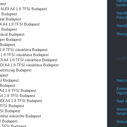
Havidí
pest
keríté
 AUDI A4 1.8 TFSI Budapest
Havidí
l Budapest
Páncél
atal Budapest
UDI A4 1.8 TFSI Budapest
Havidí
t Budapest
Menny
iával Budapest
on‎ Budapest
 Budapest
1.8 TFSI vásárlása Budapest
 1.8 TFSI vásárlása Budapest
Loadin
DI A4 1.8 TFSI vásárlása Budapest
UDI A4 1.8 TFSI vásárlása Budapest
metország Budapest
apest
SI Budapest
Haszn
 Budapest
Keres
 A4 1.8 TFSI Budapest
Ügynö
A4 1.8 TFSI Budapest
UDI A4 1.8 TFSI Budapest
Napi a
 TFSI Budapest
Webold
FSI Budapest
tartal
érlése esküvőre Budapest
I Budapest
Webol
8 TFSI Budapest