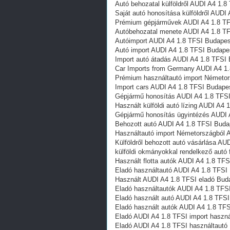
Autó behozatal külföldről AUDI A4 1.
Saját autó honosítása külföldről AUDI
Prémium gépjárművek AUDI A4 1.8 T
Autóbehozatal menete AUDI A4 1.8 T
Autóimport AUDI A4 1.8 TFSI Budapes
Autó import AUDI A4 1.8 TFSI Budape
Import autó átadás AUDI A4 1.8 TFSI
Car Imports from Germany AUDI A4 1
Prémium használtautó import Németor
Import cars AUDI A4 1.8 TFSI Budape
Gépjármű honosítás AUDI A4 1.8 TFS
Használt külföldi autó lízing AUDI A4
Gépjármű honosítás ügyintézés AUDI 
Behozott autó AUDI A4 1.8 TFSI Buda
Használtautó import Németországból 
Külföldről behozott autó vásárlása A
külföldi okmányokkal rendelkező autó
Használt flotta autók AUDI A4 1.8 TF
Eladó használtautó AUDI A4 1.8 TFSI
Használt AUDI A4 1.8 TFSI eladó Bud
Eladó használtautók AUDI A4 1.8 TFS
Eladó használt autó AUDI A4 1.8 TFS
Eladó használt autók AUDI A4 1.8 TF
Eladó AUDI A4 1.8 TFSI import haszn
Eladó AUDI A4 1.8 TFSI használtautó