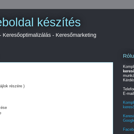
boldal készítés
 - Keresőoptimalizálás - Keresőmarketing
Ról
Kompl
keres
munká
Kérdé
ájlok részére )
Telef
E-mai
Kompl
keres
zése
e
Keres
Googl
Faceb