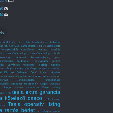
June
(12)
20
(3)
19
(8)
ls
engedel på nett Oslo Lambertseter
babyrom
jon på nett Oslo Lambertseter
Fég v4 vízmelegítő
honlapkészítés
Keresőbarát weboldal készítés
en
keresőmarketing
keresőmarketing buda
marketing budapest
keresőmarketing pest
optimalizálás budapest
Konyhabútor szettek
ház
Látványos weboldal készítés Szeged
zeti lámpa
mennyezeti lámpa rusztikus
Modern
al Készítés Debrecen
Olcsó honlap készítés
online marketing
online webáruház
online webshop
szionális Honlapkészítés
Professzionális
készítés budapest
Reszponzív Céges weboldal
és Szeged
szürke mennyezeti lámpa
tárhely
tesla extra garancia
atás
tesla
la kötelező casco
tesla leasing
Tesla operatív lízing
ízing
a tartós bérlet
vízmelegítő javítás