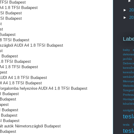
►
8 TFSI Budapest
 A4 1.8 TFSI Budapest
►
20
FSI Budapest
►
20
FSI Budapest
t
st
 Budapest
Labe
.8 TFSI Budapest
szágból AUDI A4 1.8 TFSI Budapest
baby s
st
dekoras
I Budapest
javítás
 1.8 TFSI Budapest
Debrec
A4 1.8 TFSI Budapest
kereső
pest
kereső
webáru
AUDI A4 1.8 TFSI Budapest
Mennye
UDI A4 1.8 TFSI Budapest
Webold
 forgalomba helyezése AUDI A4 1.8 TFSI Budapest
Szeged
SI Budapest
Profes
 Budapest
Honlap
készít
apest
I Budapest
szolgált
tes
I Budapest
SI Budapest
tesla l
ált autók Németországból Budapest
tesl
 Budapest