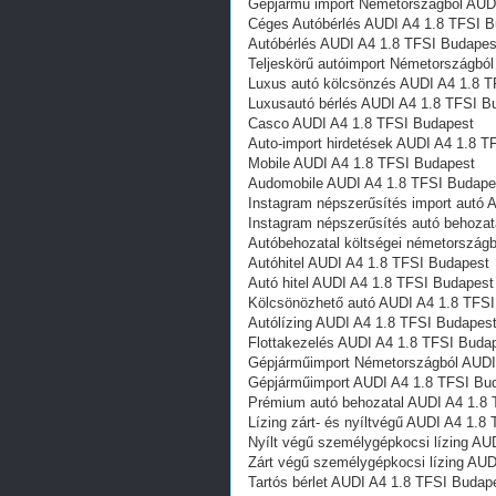
Gépjármű import Németországból AUD
Céges Autóbérlés AUDI A4 1.8 TFSI 
Autóbérlés AUDI A4 1.8 TFSI Budapes
Teljeskörű autóimport Németországbó
Luxus autó kölcsönzés AUDI A4 1.8 
Luxusautó bérlés AUDI A4 1.8 TFSI B
Casco AUDI A4 1.8 TFSI Budapest
Auto-import hirdetések AUDI A4 1.8 T
Mobile AUDI A4 1.8 TFSI Budapest
Audomobile AUDI A4 1.8 TFSI Budape
Instagram népszerűsítés import autó
Instagram népszerűsítés autó behoza
Autóbehozatal költségei németország
Autóhitel AUDI A4 1.8 TFSI Budapest
Autó hitel AUDI A4 1.8 TFSI Budapest
Kölcsönözhető autó AUDI A4 1.8 TFS
Autólízing AUDI A4 1.8 TFSI Budapes
Flottakezelés AUDI A4 1.8 TFSI Buda
Gépjárműimport Németországból AUDI
Gépjárműimport AUDI A4 1.8 TFSI Bu
Prémium autó behozatal AUDI A4 1.8
Lízing zárt- és nyíltvégű AUDI A4 1.8
Nyílt végű személygépkocsi lízing AU
Zárt végű személygépkocsi lízing AU
Tartós bérlet AUDI A4 1.8 TFSI Budap