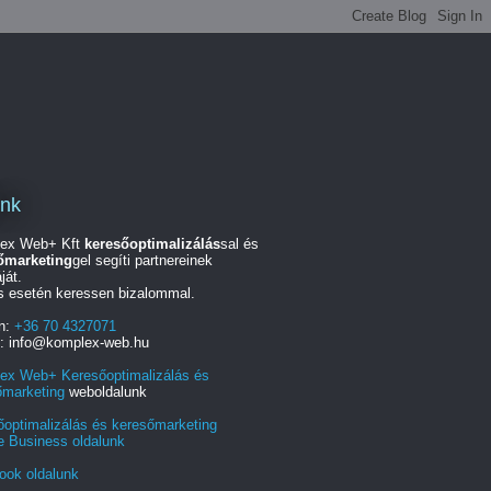
unk
ex Web+ Kft
keresőoptimalizálás
sal és
őmarketing
gel segíti partnereinek
ját.
s esetén keressen bizalommal.
on:
+36 70 4327071
l: info@komplex-web.hu
ex Web+ Keresőoptimalizálás és
őmarketing
weboldalunk
őoptimalizálás és keresőmarketing
e Business oldalunk
ook oldalunk