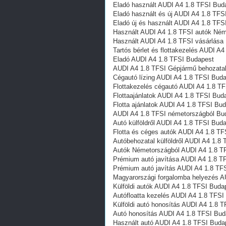
Eladó használt AUDI A4 1.8 TFSI Bud
Eladó használt és új AUDI A4 1.8 TFS
Eladó új és használt AUDI A4 1.8 TFS
Használt AUDI A4 1.8 TFSI autók Né
Használt AUDI A4 1.8 TFSI vásárlása
Tartós bérlet és flottakezelés AUDI A
Eladó AUDI A4 1.8 TFSI Budapest
AUDI A4 1.8 TFSI Gépjármű behozatal
Cégautó lízing AUDI A4 1.8 TFSI Bud
Flottakezelés cégautó AUDI A4 1.8 T
Flottaajánlatok AUDI A4 1.8 TFSI Bud
Flotta ajánlatok AUDI A4 1.8 TFSI Bu
AUDI A4 1.8 TFSI németországból Bu
Autó külföldről AUDI A4 1.8 TFSI Bud
Flotta és céges autók AUDI A4 1.8 T
Autóbehozatal külföldről AUDI A4 1.8
Autók Németországból‎ AUDI A4 1.8 T
Prémium autó javítása AUDI A4 1.8 T
Prémium autó javítás AUDI A4 1.8 TF
Magyarországi forgalomba helyezés A
Külföldi autók‎ AUDI A4 1.8 TFSI Buda
Autófloatta kezelés AUDI A4 1.8 TFSI
Külföldi autó honosítás AUDI A4 1.8 
Autó honosítás AUDI A4 1.8 TFSI Bud
Használt autó‎ AUDI A4 1.8 TFSI Buda