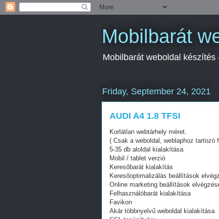
Mobilbarát we
Mobilbarát weboldal készítés
Friday, September 24, 2021
AUDI A4 1.8 TFSI
Korlátlan webtárhely méret.
( Csak a weboldal, weblaphoz tartozó f
5-35 db aloldal kialakítása
Mobil / tablet verzió
Keresőbarát kialakítás
Keresőoptimalizálás beállítások elvég
Online marketing beállítások elvégzés
Felhasználóbarát kialakítása
Favikon
Akár többnyelvű weboldal kialakítása