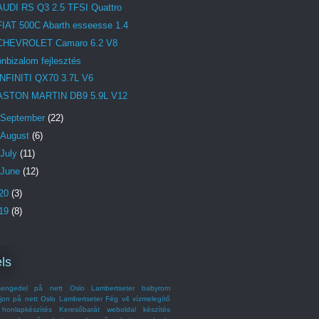
AUDI RS Q3 2.5 TFSI Quattro
FIAT 500C Abarth esseesse 1.4
CHEVROLET Camaro 6.2 V8
önbizalom fejlesztés
INFINITI QX70 3.7L V6
ASTON MARTIN DB9 5.9L V12
September
(22)
August
(6)
July
(11)
June
(12)
20
(3)
19
(8)
ls
engedel på nett Oslo Lambertseter
babyrom
jon på nett Oslo Lambertseter
Fég v4 vízmelegítő
honlapkészítés
Keresőbarát weboldal készítés