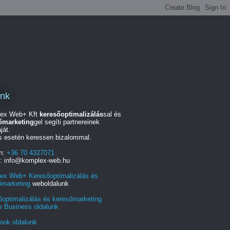
unk
ex Web+ Kft
keresőoptimalizálás
sal és
őmarketing
gel segíti partnereinek
ját.
s esetén keressen bizalommal.
on:
+36 70 4327071
l: info@komplex-web.hu
ex Web+ Keresőoptimalizálás és
őmarketing
weboldalunk
őoptimalizálás és keresőmarketing
e Business oldalunk
ook oldalunk