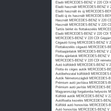
Eladó MERCEDES-BENZ V 220 CDI ha
Eladó használt MERCEDES-BENZ V 2
Eladó használt és új MERCEDES-BEN
Eladó új és használt MERCEDES-BEN
Használt MERCEDES-BENZ V 220 CDI
Használt MERCEDES-BENZ V 220 CDI
Tartós bérlet és flottakezelés MER
Eladó MERCEDES-BENZ V 220 CDI T
MERCEDES-BENZ V 220 CDI Gépjármű
Cégautó lízing MERCEDES-BENZ V 2
Flottakezelés cégautó MERCEDES-BE
Flottaajánlatok MERCEDES-BENZ V 2
Flotta ajánlatok MERCEDES-BENZ V 
MERCEDES-BENZ V 220 CDI németor
Autó külföldről MERCEDES-BENZ V 2
Flotta és céges autók MERCEDES-BE
Autóbehozatal külföldről MERCEDES
Autók Németországból‎ MERCEDES-B
Prémium autó javítása MERCEDES-B
Prémium autó javítás MERCEDES-BE
Magyarországi forgalomba helyezés
Külföldi autók‎ MERCEDES-BENZ V 2
Autófloatta kezelés MERCEDES-BENZ
Külföldi autó honosítás MERCEDES-
Autó honosítás MERCEDES-BENZ V 2