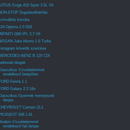
LOTUS Exige 410 Sport 3.5L V6
NON-STOP Duguláselhárítás
színváltós kisruha
KIA Optima 2.0 GDI
INFINITI Q60 IPL 3.7 V6
NISSAN Juke Nismo 1.6 Turbo
instagram követők szerzése
MERCEDES-BENZ B 220 CDI
webnode blogok
Klasszikus Vízvédelemmel
rendelkező beépíthet...
FORD Fiesta 1.1
FORD Galaxy 2.3 16v
Klasszikus Gyermek mennyezeti
lámpa
CHEVROLET Camaro ZL1
PEUGEOT 508 1.6L
Modern Vízvédelemmel
rendelkező fali lámpa