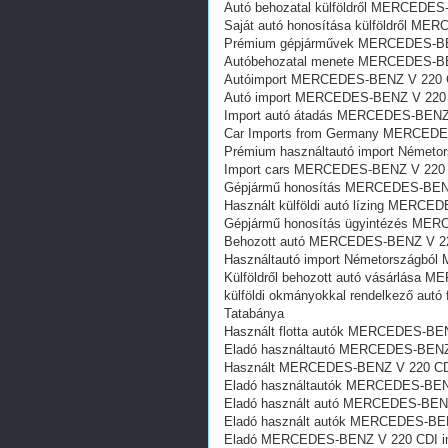
Autó behozatal külföldről MERCEDES
Saját autó honosítása külföldről M
Prémium gépjárművek MERCEDES-BE
Autóbehozatal menete MERCEDES-BE
Autóimport MERCEDES-BENZ V 220 C
Autó import MERCEDES-BENZ V 220 
Import autó átadás MERCEDES-BENZ
Car Imports from Germany MERCEDE
Prémium használtautó import Német
Import cars MERCEDES-BENZ V 220 
Gépjármű honosítás MERCEDES-BENZ
Használt külföldi autó lízing MERC
Gépjármű honosítás ügyintézés ME
Behozott autó MERCEDES-BENZ V 22
Használtautó import Németországbó
Külföldről behozott autó vásárlása
külföldi okmányokkal rendelkező au
Tatabánya
Használt flotta autók MERCEDES-BE
Eladó használtautó MERCEDES-BENZ
Használt MERCEDES-BENZ V 220 CDI
Eladó használtautók MERCEDES-BEN
Eladó használt autó MERCEDES-BEN
Eladó használt autók MERCEDES-BE
Eladó MERCEDES-BENZ V 220 CDI imp