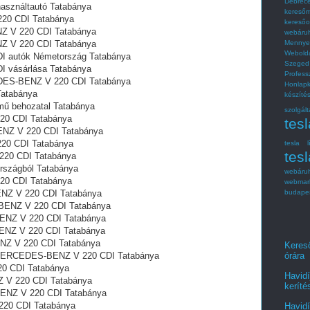
Debrec
sználtautó Tatabánya
kereső
20 CDI Tatabánya
kereső
Z V 220 CDI Tatabánya
webáru
Mennye
Z V 220 CDI Tatabánya
Webold
 autók Németország Tatabánya
Szeged
 vásárlása Tatabánya
Profes
CEDES-BENZ V 220 CDI Tatabánya
Honlap
atabánya
készít
 behozatal‎ Tatabánya
szolgált
20 CDI Tatabánya
tes
NZ V 220 CDI Tatabánya
20 CDI Tatabánya
tesla l
tesl
220 CDI Tatabánya
szágból Tatabánya
webáru
20 CDI Tatabánya
webmar
budape
NZ V 220 CDI Tatabánya
-BENZ V 220 CDI Tatabánya
ENZ V 220 CDI Tatabánya
ENZ V 220 CDI Tatabánya
NZ V 220 CDI Tatabánya
Kereső
 MERCEDES-BENZ V 220 CDI Tatabánya
órára
20 CDI Tatabánya
Havidí
 V 220 CDI Tatabánya
keríté
BENZ V 220 CDI Tatabánya
20 CDI Tatabánya
Havidí