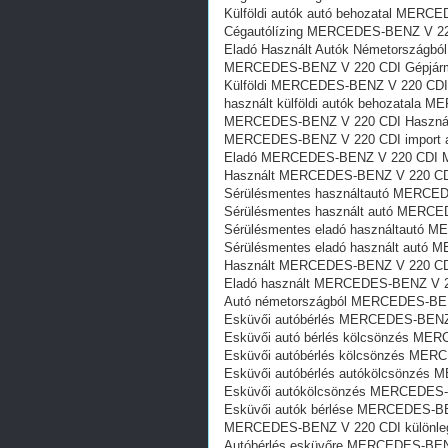
Külföldi autók‎ autó behozatal MER
Cégautólízing MERCEDES-BENZ V 22
Eladó Használt Autók Németországb
MERCEDES-BENZ V 220 CDI Gépjármű
Külföldi MERCEDES-BENZ V 220 CDI 
használt külföldi autók behozatala
MERCEDES-BENZ V 220 CDI Használt
MERCEDES-BENZ V 220 CDI import au
Eladó MERCEDES-BENZ V 220 CDI Ma
Használt MERCEDES-BENZ V 220 CDI
Sérülésmentes használtautó MERCED
Sérülésmentes használt autó MERCE
Sérülésmentes eladó használtautó 
Sérülésmentes eladó használt autó
Használt MERCEDES-BENZ V 220 CDI
Eladó használt MERCEDES-BENZ V 2
Autó németországból MERCEDES-BEN
Esküvői autóbérlés MERCEDES-BENZ
Esküvői autó bérlés kölcsönzés ME
Esküvői autóbérlés kölcsönzés MER
Esküvői autóbérlés autókölcsönzés
Esküvői autókölcsönzés MERCEDES-
Esküvői autók bérlése MERCEDES-B
MERCEDES-BENZ V 220 CDI különlege
Autóbérlés esküvőre MERCEDES-BEN