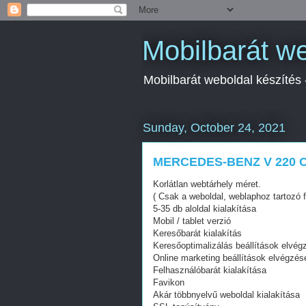
Mobilbarát we
Mobilbarát weboldal készítés
Sunday, October 24, 2021
MERCEDES-BENZ V 220 C
Korlátlan webtárhely méret.
( Csak a weboldal, weblaphoz tartozó f
5-35 db aloldal kialakítása
Mobil / tablet verzió
Keresőbarát kialakítás
Keresőoptimalizálás beállítások elvég
Online marketing beállítások elvégzés
Felhasználóbarát kialakítása
Favikon
Akár többnyelvű weboldal kialakítása