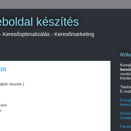
boldal készítés
 - Keresőoptimalizálás - Keresőmarketing
Ról
Kompl
DI
keres
munká
Kérdé
ájlok részére )
Telef
E-mai
Kompl
keres
zése
e
Keres
Googl
Faceb