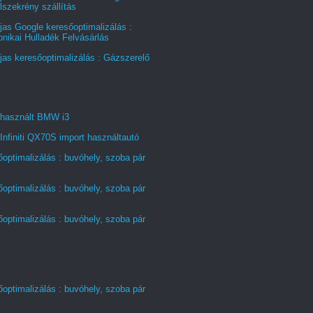
szekrény szállítás
jas Google keresőoptimalizálás :
onikai Hulladék Felvásárlás
jas keresőoptimalizálás : Gázszerelő
 használt BMW i3
Infiniti QX70S import használtautó
optimalizálás : buvóhely, szoba pár
optimalizálás : buvóhely, szoba pár
optimalizálás : buvóhely, szoba pár
optimalizálás : buvóhely, szoba pár