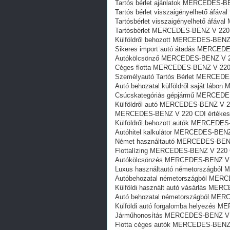
Tartós bérlet ajánlatok MERCEDES-B
Tartós bérlet visszaigényelhető áf
Tartósbérlet visszaigényelhető áfá
Tartósbérlet MERCEDES-BENZ V 220
Külföldről behozott MERCEDES-BENZ
Sikeres import autó átadás MERCED
Autókölcsönző MERCEDES-BENZ V 2
Céges flotta MERCEDES-BENZ V 220
Személyautó Tartós Bérlet MERCEDE
Autó behozatal külföldről saját lá
Csúcskategóriás gépjármű MERCEDE
Külföldről autó MERCEDES-BENZ V 2
MERCEDES-BENZ V 220 CDI értékesí
Külföldről behozott autók MERCEDE
Autóhitel kalkulátor MERCEDES-BEN
Német használtautó MERCEDES-BENZ
Flottalízing MERCEDES-BENZ V 220 
Autókölcsönzés MERCEDES-BENZ V 
Luxus használtautó németországból
Autóbehozatal németországból MER
Külföldi használt autó vásárlás ME
Autó behozatal németországból ME
Külföldi autó forgalomba helyezés 
Járműhonosítás MERCEDES-BENZ V 
Flotta céges autók MERCEDES-BENZ