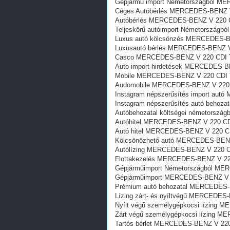
Gépjármű import Németországból M
Céges Autóbérlés MERCEDES-BENZ V
Autóbérlés MERCEDES-BENZ V 220 C
Teljeskörű autóimport Németország
Luxus autó kölcsönzés MERCEDES-B
Luxusautó bérlés MERCEDES-BENZ V
Casco MERCEDES-BENZ V 220 CDI 
Auto-import hirdetések MERCEDES-B
Mobile MERCEDES-BENZ V 220 CDI 
Audomobile MERCEDES-BENZ V 220 
Instagram népszerűsítés import au
Instagram népszerűsítés autó beho
Autóbehozatal költségei németorsz
Autóhitel MERCEDES-BENZ V 220 CD
Autó hitel MERCEDES-BENZ V 220 C
Kölcsönözhető autó MERCEDES-BENZ
Autólízing MERCEDES-BENZ V 220 C
Flottakezelés MERCEDES-BENZ V 22
Gépjárműimport Németországból ME
Gépjárműimport MERCEDES-BENZ V 
Prémium autó behozatal MERCEDES-
Lízing zárt- és nyíltvégű MERCEDES
Nyílt végű személygépkocsi lízing
Zárt végű személygépkocsi lízing 
Tartós bérlet MERCEDES-BENZ V 220