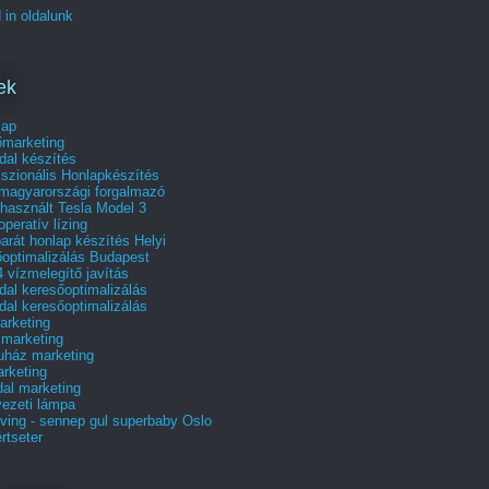
 in oldalunk
ek
lap
őmarketing
dal készítés
szionális Honlapkészítés
 magyarországi forgalmazó
használt Tesla Model 3
operatív lízing
arát honlap készítés Helyi
őoptimalizálás Budapest
 vízmelegítő javítás
al keresőoptimalizálás
al keresőoptimalizálás
rketing
 marketing
uház marketing
rketing
al marketing
ezeti lámpa
ving - sennep gul superbaby Oslo
rtseter