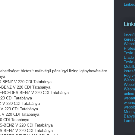
Linked
s
Link
kezdő
keres
Webol
Profes
Tesla
Eladó 
Tesla 
Mobilb
keres
lehetőséget biztosít nyíltvégű pénzügyi lízing igénybevételére
Fég v4
nya
Webold
S-BENZ V 220 CDI Tatabánya
Webold
S-BENZ V 220 CDI Tatabánya
Webma
íj MERCEDES-BENZ V 220 CDI Tatabánya
online
webár
20 CDI Tatabánya
webma
 V 220 CDI Tatabánya
webold
V 220 CDI Tatabánya
Menny
 V 220 CDI Tatabánya
Babys
 CDI Tatabánya
Lambe
-BENZ V 220 CDI Tatabánya
S-BENZ V 220 CDI Tatabánya