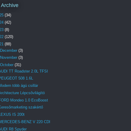
 Archive
25
(34)
24
(42)
23
(8)
22
(120)
21
(88)
December
(3)
November
(3)
October
(31)
AUDI TT Roadster 2.0L TFSI
PEUGEOT 508 1.6L
Modern több ágú csillár
Architecture Lépcsővilágító
FORD Mondeo 1.0 EcoBoost
Keresőmarketing szakértő
LEXUS IS 200t
MERCEDES-BENZ V 220 CDI
AUDI R8 Spyder