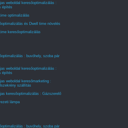
jas weboldal keresőoptimalizálás :
s építés
time optimalizálás
optimalizálás és Dwell time növelés
time keresőoptimalizálás
optimalizálás : buvóhely, szoba pár
jas weboldal keresőoptimalizálás :
s építés
jas weboldal keresőmarketing :
szekrény szállítás
jas keresőoptimalizálás : Gázszerelő
ezeti lámpa
optimalizálás : buvóhely, szoba pár