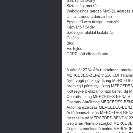
SSL tanúsítvány
Biztonsági mentés
Weboldalhoz tartozó MySQL adatbázi
E-mail címed a domainhez
Egyszerű web design tervezés
Képváltó / Slider
Szöveges aloldal kialakítás
Galéria
Blog
Fix fejléc
GDPR süti elfogadó sáv
A vételár 27 % Áfa-t tartalmaz, amely 
MERCEDES-BENZ V 220 CDI Tatabá
Nyílt végű pénzügyi lízing MERCEDE
Nyíltvégű pénzügyi lízing MERCEDE
Költségként elszámolható bérleti d
Operatív lízing MERCEDES-BENZ V 2
Operatív Autólízing MERCEDES-BENZ
Autófinanszírozás MERCEDES-BENZ 
Autó finanszírozás MERCEDES-BENZ
Használtautó MERCEDES-BENZ V 220
Gépjármű Németországból MERCEDES
Céges személyautó bérlés MERCEDE