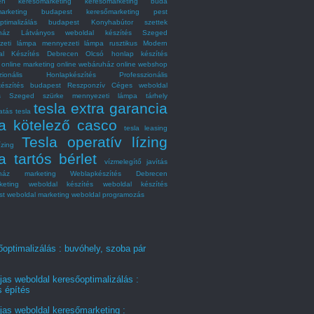
en
keresőmarketing
keresőmarketing buda
marketing budapest
keresőmarketing pest
optimalizálás budapest
Konyhabútor szettek
ház
Látványos weboldal készítés Szeged
zeti lámpa
mennyezeti lámpa rusztikus
Modern
al Készítés Debrecen
Olcsó honlap készítés
online marketing
online webáruház
online webshop
szionális Honlapkészítés
Professzionális
készítés budapest
Reszponzív Céges weboldal
és Szeged
szürke mennyezeti lámpa
tárhely
tesla extra garancia
atás
tesla
la kötelező casco
tesla leasing
Tesla operatív lízing
ízing
a tartós bérlet
vízmelegítő javítás
ház marketing
Weblapkészítés Debrecen
keting
weboldal készítés
weboldal készítés
st
weboldal marketing
weboldal programozás
optimalizálás : buvóhely, szoba pár
jas weboldal keresőoptimalizálás :
s építés
jas weboldal keresőmarketing :