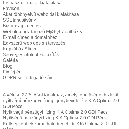
Felhasználóbarát kialakítása
Favikon
Akár többnyelvű weboldal kialakítása
SSL tanúsítvány
Biztonsági mentés
Weboldalhoz tartozó MySQL adatbázis
E-mail címed a domainhez
Egyszerű web design tervezés
Képváltó / Slider
Szöveges aloldal kialakítás
Galéria
Blog
Fix fejléc
GDPR süti elfogadó sáv
A vételár 27 % Áfa-t tartalmaz, amely lehetőséget biztosít
nyíltvégű pénzügyi lízing igénybevételére KIA Optima 2.0
GDI Pécs
Nyílt végű pénzügyi lízing KIA Optima 2.0 GDI Pécs
Nyíltvégű pénzügyi lízing KIA Optima 2.0 GDI Pécs
Költségként elszámolható bérleti díj KIA Optima 2.0 GDI