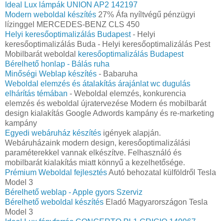
Ideal Lux lámpák UNION AP2 142197
Modern weboldal készítés
27% Áfa nyíltvégű pénzügyi
lízinggel MERCEDES-BENZ CLS 450
Helyi keresőoptimalizálás Budapest
- Helyi
keresőoptimalizálás Buda - Helyi keresőoptimalizálás Pest
Mobilbarát weboldal
keresőoptimalizálás Budapest
Bérelhető honlap - Bálás ruha
Minőségi Weblap készítés
- Babaruha
Weboldal elemzés és átalakítás árajánlat wc dugulás
elhárítás témában
- Weboldal elemzés, konkurencia
elemzés és weboldal újratervezése Modern és mobilbarát
design kialakítás Google Adwords kampány és re-marketing
kampány
Egyedi webáruház készítés
igények alapján.
Webáruházaink modern design, keresőoptimalizálási
paraméterekkel vannak elkészítve. Felhasználó és
mobilbarát kialakítás miatt könnyű a kezelhetősége.
Prémium Weboldal fejlesztés‎
Autó behozatal külföldről Tesla
Model 3
Bérelhető weblap - Apple gyors Szerviz
Bérelhető weboldal‎ készítés
Eladó Magyarországon Tesla
Model 3