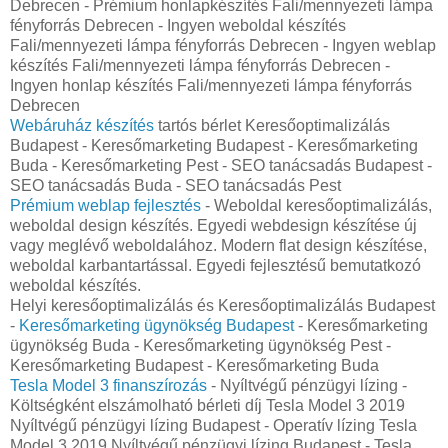
Debrecen - Prémium honlapkészítés‎ Fali/mennyezeti lámpa
fényforrás Debrecen - Ingyen weboldal készítés
Fali/mennyezeti lámpa fényforrás Debrecen - Ingyen weblap
készítés Fali/mennyezeti lámpa fényforrás Debrecen -
Ingyen honlap készítés Fali/mennyezeti lámpa fényforrás
Debrecen
Webáruház készítés
tartós bérlet Keresőoptimalizálás
Budapest - Keresőmarketing Budapest - Keresőmarketing
Buda - Keresőmarketing Pest - SEO tanácsadás Budapest -
SEO tanácsadás Buda - SEO tanácsadás Pest
Prémium weblap fejlesztés‎
- Weboldal keresőoptimalizálás,
weboldal design készítés. Egyedi webdesign készítése új
vagy meglévő weboldalához. Modern flat design készítése,
weboldal karbantartással. Egyedi fejlesztésű bemutatkozó
weboldal készítés.
Helyi keresőoptimalizálás és Keresőoptimalizálás Budapest
-
Keresőmarketing ügynökség Budapest
- Keresőmarketing
ügynökség Buda - Keresőmarketing ügynökség Pest -
Keresőmarketing Budapest - Keresőmarketing Buda
Tesla Model 3 finanszírozás
- Nyíltvégű pénzügyi lízing -
Költségként elszámolható bérleti díj Tesla Model 3 2019
Nyíltvégű pénzügyi lízing Budapest - Operatív lízing Tesla
Model 3 2019 Nyíltvégű pénzügyi lízing Budapest - Tesla