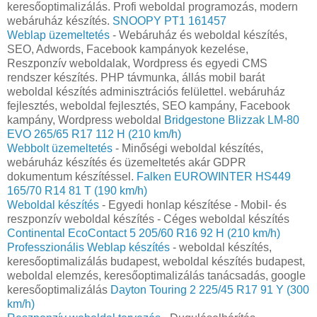
keresőoptimalizálás. Profi weboldal programozás, modern
webáruház készítés.
SNOOPY PT1 161457
Weblap üzemeltetés
- Webáruház és weboldal készítés,
SEO, Adwords, Facebook kampányok kezelése,
Reszponzív weboldalak, Wordpress és egyedi CMS
rendszer készítés. PHP távmunka, állás mobil barát
weboldal készítés adminisztrációs felülettel. webáruház
fejlesztés, weboldal fejlesztés, SEO kampány, Facebook
kampány, Wordpress weboldal
Bridgestone Blizzak LM-80
EVO 265/65 R17 112 H (210 km/h)
Webbolt üzemeltetés
- Minőségi weboldal készítés,
webáruház készítés és üzemeltetés akár GDPR
dokumentum készítéssel.
Falken EUROWINTER HS449
165/70 R14 81 T (190 km/h)
Weboldal készítés
- Egyedi honlap készítése - Mobil- és
reszponzív weboldal készítés - Céges weboldal készítés
Continental EcoContact 5 205/60 R16 92 H (210 km/h)
Professzionális Weblap készítés
- weboldal készítés,
keresőoptimalizálás budapest, weboldal készítés budapest,
weboldal elemzés, keresőoptimalizálás tanácsadás, google
keresőoptimalizálás
Dayton Touring 2 225/45 R17 91 Y (300
km/h)