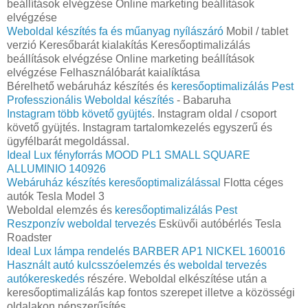
beállítások elvégzése Online marketing beállítások
elvégzése
Weboldal készítés fa és műanyag nyílászáró
Mobil / tablet
verzió Keresőbarát kialakítás Keresőoptimalizálás
beállítások elvégzése Online marketing beállítások
elvégzése Felhasználóbarát kaialíktása
Bérelhető webáruház készítés és
keresőoptimalizálás Pest
Professzionális Weboldal készítés
- Babaruha
Instagram több követő gyüjtés
. Instagram oldal / csoport
követő gyüjtés. Instagram tartalomkezelés egyszerű és
ügyfélbarát megoldással.
Ideal Lux fényforrás MOOD PL1 SMALL SQUARE
ALLUMINIO 140926
Webáruház készítés keresőoptimalizálással
Flotta céges
autók Tesla Model 3
Weboldal elemzés és
keresőoptimalizálás Pest
Reszponzív weboldal tervezés
Esküvői autóbérlés Tesla
Roadster
Ideal Lux lámpa rendelés BARBER AP1 NICKEL 160016
Használt autó kulcsszóelemzés és weboldal tervezés
autókereskedés
részére. Weboldal elkészítése után a
keresőoptimalizálás kap fontos szerepet illetve a közösségi
oldalakon népszerűsítés.