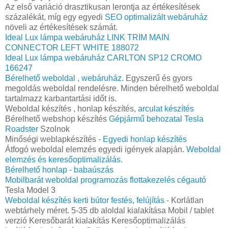
Az első variáció drasztikusan lerontja az értékesítések
százalékát, míg egy egyedi
SEO optimalizált webáruház
növeli az értékesítések számát.
Ideal Lux lámpa webáruház LINK TRIM MAIN
CONNECTOR LEFT WHITE 188072
Ideal Lux lámpa webáruház CARLTON SP12 CROMO
166247
Bérelhető weboldal , webáruház
. Egyszerű és gyors
megoldás weboldal rendelésre. Minden bérelhető weboldal
tartalmazz karbantartási időt is.
Weboldal készítés , honlap készítés,
arculat készítés
Bérelhető webshop készítés
Gépjármű behozatal‎ Tesla
Roadster
Szolnok
Minőségi weblapkészítés -
Egyedi honlap készítés
Átfogó weboldal elemzés egyedi igények alapján.
Weboldal
elemzés és keresőoptimalizálás
.
Bérelhető honlap - babaúszás
Mobilbarát weboldal programozás flottakezelés cégautó
Tesla Model 3
Weboldal készítés kerti bútor festés, felújítás
- Korlátlan
webtárhely méret. 5-35 db aloldal kialakítása Mobil / tablet
verzió Keresőbarát kialakítás Keresőoptimalizálás