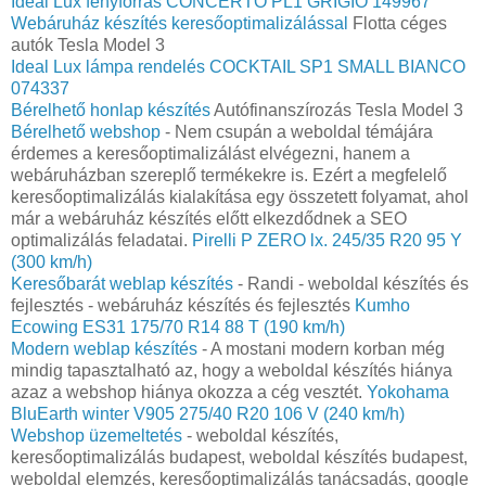
Ideal Lux fényforrás CONCERTO PL1 GRIGIO 149967
Webáruház készítés keresőoptimalizálással
Flotta céges
autók Tesla Model 3
Ideal Lux lámpa rendelés COCKTAIL SP1 SMALL BIANCO
074337
Bérelhető honlap készítés
Autófinanszírozás Tesla Model 3
Bérelhető webshop
- Nem csupán a weboldal témájára
érdemes a keresőoptimalizálást elvégezni, hanem a
webáruházban szereplő termékekre is. Ezért a megfelelő
keresőoptimalizálás kialakítása egy összetett folyamat, ahol
már a webáruház készítés előtt elkezdődnek a SEO
optimalizálás feladatai.
Pirelli P ZERO lx. 245/35 R20 95 Y
(300 km/h)
Keresőbarát weblap készítés
- Randi - weboldal készítés és
fejlesztés - webáruház készítés és fejlesztés
Kumho
Ecowing ES31 175/70 R14 88 T (190 km/h)
Modern weblap készítés
- A mostani modern korban még
mindig tapasztalható az, hogy a weboldal készítés hiánya
azaz a webshop hiánya okozza a cég vesztét.
Yokohama
BluEarth winter V905 275/40 R20 106 V (240 km/h)
Webshop üzemeltetés
- weboldal készítés,
keresőoptimalizálás budapest, weboldal készítés budapest,
weboldal elemzés, keresőoptimalizálás tanácsadás, google