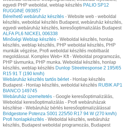
egyedi PHP weboldal, weblap készítés
PALIO SP12
RUGGINE 093857
Bérelhető webáruház készítés
- Website web - weboldal
készítés, weboldal készítés Budapest, webáruház készítés,
egyedi webáruház készítés, keresőoptimalizálás Budapest
ALFA PL6 NICKEL 006338
Minőségi Weblap készítés
- Weboldal készítés, honlap
készítés, weblap készítés, PHP weboldal készítés, PHP
munkák végzése, Profi weboldal készítés mobilbarát
megoldással. Komplex Web+ Kft - Weboldal programozás,
PHP távmunka, PHP munka. Weboldal készítés, honlap
készítés, weblap készítés
Dunlop Streetresponse 2 195/65
R15 91 T (190 km/h)
Webáruház készítés tartós bérlet
- Honlap készítés
Budapest - Honlap készítés, weboldal készítés
RUBIK AP1
BIANCO 149745
Webáruház üzemeltetés
- Google keresőoptimalizálás,
Weboldal keresőoptimalizálás - Profi webáruházak
készítése - Webáruház bérlés keresőoptimalizálással
Bridgestone Potenza S001 225/50 R17 94 W (270 km/h)
Profi honlapkészítés
- Weboldal készítés, webáruház
készítés, Budapest weboldal programozás, Budapest