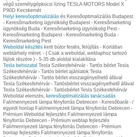
végű személygépkocsi lízing TESLA MOTORS Model X
P90D Kecskemét
Helyi keresőoptimalizálás
és Keresőoptimalizálás Budapest
- Keresőmarketing ügynökség Budapest - Keresőmarketing
ügynökség Buda - Keresőmarketing ügynökség Pest -
Keresőmarketing Budapest - Keresőmarketing Buda -
Keresőmarketing Pest
Weboldal készítés
kerti bútor festés, felújítás - Korlátlan
webtárhely méret. - ( Csak a weboldal, weblaphoz tartozó
fájlok részére ) - 5-35 db aloldal kialakítása
Tesla behozatal
Tesla Székesfehérvár - Tartós bérlet Tesla
Székesfehérvár - Tartós bérlet ajánlatok Tesla
Székesfehérvár - Tartós bérlet visszaigényelhető áfával
Tesla Székesfehérvár - Tartósbérlet visszaigényelhető áfával
Tesla Székesfehérvár - Tartósbérlet Tesla Székesfehérvár
Weboldal elemzés,
keresőoptimalizálás tanácsadás
Fali/mennyezeti lámpa fényforrás Debrecen - Keresőbarát - /
egyedi honlap‎ Fali/mennyezeti lámpa fényforrás Debrecen -
Prémium Weboldal fejlesztés‎ Fali/mennyezeti lámpa
fényforrás Debrecen - Prémium weblap fejlesztés‎
Fali/mennyezeti lámpa fényforrás Debrecen - Prémium
honlap fejlesztés‎ Fali/mennyezeti lámpa fényforrás