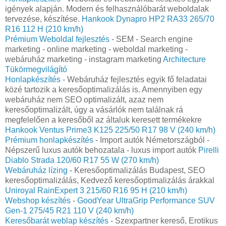
igények alapján. Modern és felhasználóbarát weboldalak
tervezése, készítése.
Hankook Dynapro HP2 RA33 265/70
R16 112 H (210 km/h)
Prémium Weboldal fejlesztés‎
- SEM - Search engine
marketing - online marketing - weboldal marketing -
webáruház marketing - instagram marketing
Architecture
Tükörmegvilágító
Honlapkészítés
- Webáruház fejlesztés egyik fő feladatai
közé tartozik a keresőoptimalizálás is. Amennyiben egy
webáruház nem SEO optimalizált, azaz nem
keresőoptimalizált, úgy a vásárlók nem találnak rá
megfelelően a keresőből az általuk keresett termékekre
Hankook Ventus Prime3 K125 225/50 R17 98 V (240 km/h)
Prémium honlapkészítés‎
- Import autók Németországból -
Népszerű luxus autók behozatala - luxus import autók
Pirelli
Diablo Strada 120/60 R17 55 W (270 km/h)
Webáruház lízing
- Keresőoptimalizálás Budapest, SEO
keresőoptimalizálás, Kedvező keresőoptimalizálás árakkal
Uniroyal RainExpert 3 215/60 R16 95 H (210 km/h)
Webshop készítés
-
GoodYear UltraGrip Performance SUV
Gen-1 275/45 R21 110 V (240 km/h)
Keresőbarát weblap készítés
- Szexpartner kereső, Erotikus