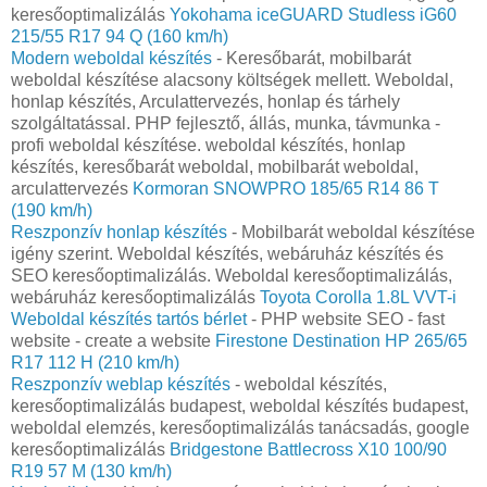
keresőoptimalizálás
Yokohama iceGUARD Studless iG60
215/55 R17 94 Q (160 km/h)
Modern weboldal készítés
- Keresőbarát, mobilbarát
weboldal készítése alacsony költségek mellett. Weboldal,
honlap készítés, Arculattervezés, honlap és tárhely
szolgáltatással. PHP fejlesztő, állás, munka, távmunka -
profi weboldal készítése. weboldal készítés, honlap
készítés, keresőbarát weboldal, mobilbarát weboldal,
arculattervezés
Kormoran SNOWPRO 185/65 R14 86 T
(190 km/h)
Reszponzív honlap készítés
- Mobilbarát weboldal készítése
igény szerint. Weboldal készítés, webáruház készítés és
SEO keresőoptimalizálás. Weboldal keresőoptimalizálás,
webáruház keresőoptimalizálás
Toyota Corolla 1.8L VVT-i
Weboldal készítés tartós bérlet
- PHP website SEO - fast
website - create a website
Firestone Destination HP 265/65
R17 112 H (210 km/h)
Reszponzív weblap készítés
- weboldal készítés,
keresőoptimalizálás budapest, weboldal készítés budapest,
weboldal elemzés, keresőoptimalizálás tanácsadás, google
keresőoptimalizálás
Bridgestone Battlecross X10 100/90
R19 57 M (130 km/h)