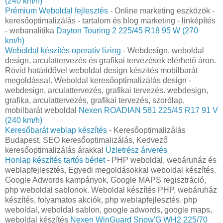
(240 km/h)
Prémium Weboldal fejlesztés‎
- Online marketing eszközök -
keresőoptimalizálás - tartalom és blog marketing - linképítés
- webanalitika
Dayton Touring 2 225/45 R18 95 W (270
km/h)
Weboldal készítés operatív lízing
- Webdesign, weboldal
design, arculattervezés és grafikai tervezések elérhető áron.
Rövid határidővel weboldal design készítés mobilbarát
megoldással. Weboldal keresőoptimalizálás design -
webdesign, arculattervezés, grafikai tervezés. webdesign,
grafika, arculattervezés, grafikai tervezés, szorólap,
mobilbarát weboldal
Nexen ROADIAN 581 225/45 R17 91 V
(240 km/h)
Keresőbarát weblap készítés
- Keresőoptimalizálás
Budapest, SEO keresőoptimalizálás, Kedvező
keresőoptimalizálás árakkal
Üzletrész árverés
Honlap készítés tartós bérlet
- PHP weboldal, webáruház és
weblapfejlesztés, Egyedi megoldásokkal weboldal készítés.
Google Adwords kampányok, Google MAPS regisztráció,
php weboldal sablonok. Weboldal készítés PHP, webáruház
készítés, folyamatos akciók, php weblapfejlesztés. php
weboldal, weboldal sablon, google adwords, google maps,
weboldal készítés
Nexen WinGuard Snow'G WH2 225/70