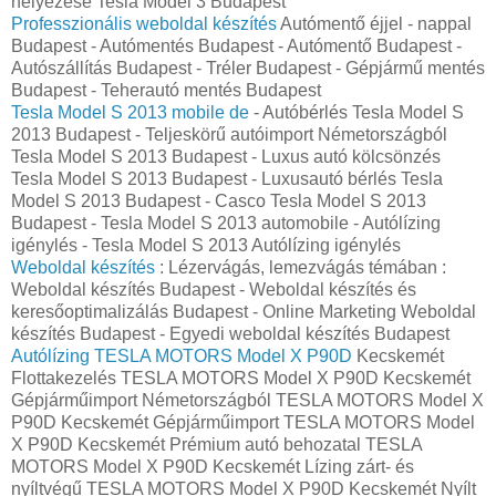
helyezése Tesla Model 3 Budapest
Professzionális weboldal készítés
Autómentő éjjel - nappal
Budapest - Autómentés Budapest - Autómentő Budapest -
Autószállítás Budapest - Tréler Budapest - Gépjármű mentés
Budapest - Teherautó mentés Budapest
Tesla Model S 2013 mobile de
- Autóbérlés Tesla Model S
2013 Budapest - Teljeskörű autóimport Németországból
Tesla Model S 2013 Budapest - Luxus autó kölcsönzés
Tesla Model S 2013 Budapest - Luxusautó bérlés Tesla
Model S 2013 Budapest - Casco Tesla Model S 2013
Budapest - Tesla Model S 2013 automobile - Autólízing
igénylés - Tesla Model S 2013 Autólízing igénylés
Weboldal készítés
: Lézervágás, lemezvágás témában :
Weboldal készítés Budapest - Weboldal készítés és
keresőoptimalizálás Budapest - Online Marketing Weboldal
készítés Budapest - Egyedi weboldal készítés Budapest
Autólízing TESLA MOTORS Model X P90D
Kecskemét
Flottakezelés TESLA MOTORS Model X P90D Kecskemét
Gépjárműimport Németországból TESLA MOTORS Model X
P90D Kecskemét Gépjárműimport TESLA MOTORS Model
X P90D Kecskemét Prémium autó behozatal TESLA
MOTORS Model X P90D Kecskemét Lízing zárt- és
nyíltvégű TESLA MOTORS Model X P90D Kecskemét Nyílt