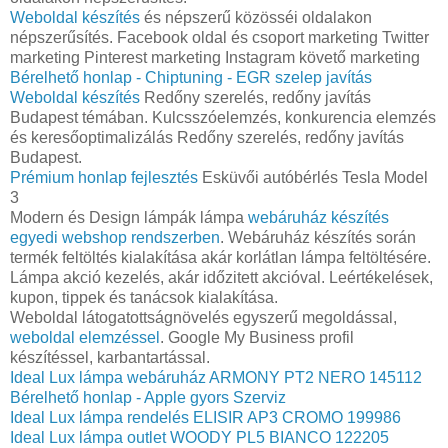
Weboldal készítés
és népszerű közösséi oldalakon
népszerűsítés. Facebook oldal és csoport marketing Twitter
marketing Pinterest marketing Instagram követő marketing
Bérelhető honlap - Chiptuning - EGR szelep javítás
Weboldal készítés
Redőny szerelés, redőny javítás
Budapest témában. Kulcsszóelemzés, konkurencia elemzés
és keresőoptimalizálás Redőny szerelés, redőny javítás
Budapest.
Prémium honlap fejlesztés‎
Esküvői autóbérlés Tesla Model
3
Modern és Design lámpák lámpa
webáruház készítés
egyedi webshop rendszerben
. Webáruház készítés során
termék feltöltés kialakítása akár korlátlan lámpa feltöltésére.
Lámpa akció kezelés, akár időzitett akcióval. Leértékelések,
kupon, tippek és tanácsok kialakítása.
Weboldal látogatottságnövelés egyszerű megoldással,
weboldal elemzéssel
. Google My Business profil
készítéssel, karbantartással.
Ideal Lux lámpa webáruház ARMONY PT2 NERO 145112
Bérelhető honlap - Apple gyors Szerviz
Ideal Lux lámpa rendelés ELISIR AP3 CROMO 199986
Ideal Lux lámpa outlet WOODY PL5 BIANCO 122205