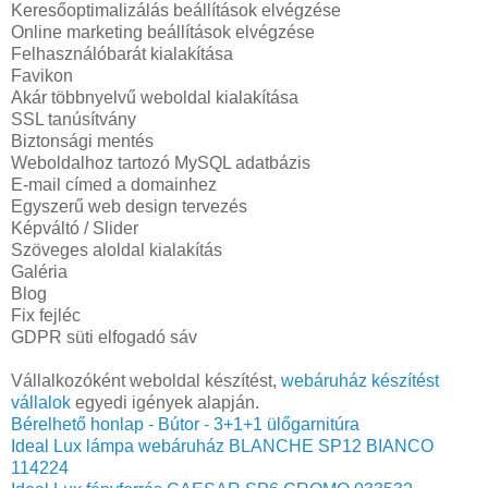
Keresőoptimalizálás beállítások elvégzése
Online marketing beállítások elvégzése
Felhasználóbarát kialakítása
Favikon
Akár többnyelvű weboldal kialakítása
SSL tanúsítvány
Biztonsági mentés
Weboldalhoz tartozó MySQL adatbázis
E-mail címed a domainhez
Egyszerű web design tervezés
Képváltó / Slider
Szöveges aloldal kialakítás
Galéria
Blog
Fix fejléc
GDPR süti elfogadó sáv
Vállalkozóként weboldal készítést,
webáruház készítést
vállalok
egyedi igények alapján.
Bérelhető honlap - Bútor - 3+1+1 ülőgarnitúra
Ideal Lux lámpa webáruház BLANCHE SP12 BIANCO
114224