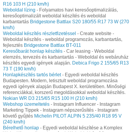
R16 103 H (210 km/h)
Weboldal lízing
- Folyamatos havi keresőoptimalizálás,
keresőoptimalizált weboldal készítés és weboldal
karbantartás
Bridgestone Battlax S20 180/55 R17 73 W (270
km/h)
Weboldal készítés részletfizetéssel
- Create website -
Weboldal készítés - weboldal programozás, karbantartás,
fejlesztés
Bridgestone Battlax BT-011
Keresőbarát honlap készítés
- Car leasing - Weboldal
elemzés, tervezés és karbantartás - Weboldal és webáruház
készítés egyedi igények alapján.
Debica Frigo 2 155/65 R13
73 T (190 km/h)
Honlapkészítés tartós bérlet
- Egyedi weboldal készítés
Budapesten. Modern, letisztult weboldal programozása
egyedi igények alapján Budapest X. kerületében. Minőségi
referenciákkal, korszerű megoldásokkal weboldal készítés.
Nokian WR D3 215/65 R15 100 H (210 km/h)
Webshop üzemeltetés
- Instagram Influencer - Instagram
Marketing Tippek - Instagram népszerűsítés - Instagram
követő gyűjtés
Michelin PILOT ALPIN 5 235/40 R18 95 V
(240 km/h)
Bérelhető honlap
- Egyedi weboldal készítése a Komplex