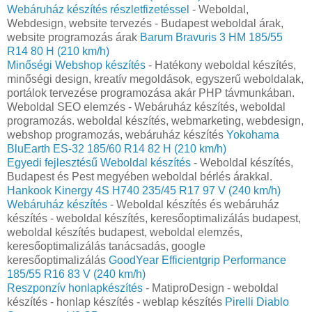
Webáruház készítés részletfizetéssel
- Weboldal,
Webdesign, website tervezés - Budapest weboldal árak,
website programozás árak
Barum Bravuris 3 HM 185/55
R14 80 H (210 km/h)
Minőségi Webshop készítés
- Hatékony weboldal készítés,
minőségi design, kreatív megoldások, egyszerű weboldalak,
portálok tervezése programozása akár PHP távmunkában.
Weboldal SEO elemzés - Webáruház készítés, weboldal
programozás. weboldal készítés, webmarketing, webdesign,
webshop programozás, webáruház készítés
Yokohama
BluEarth ES-32 185/60 R14 82 H (210 km/h)
Egyedi fejlesztésű Weboldal készítés
- Weboldal készítés,
Budapest és Pest megyében weboldal bérlés árakkal.
Hankook Kinergy 4S H740 235/45 R17 97 V (240 km/h)
Webáruház készítés
- Weboldal készítés és webáruház
készítés - weboldal készítés, keresőoptimalizálás budapest,
weboldal készítés budapest, weboldal elemzés,
keresőoptimalizálás tanácsadás, google
keresőoptimalizálás
GoodYear Efficientgrip Performance
185/55 R16 83 V (240 km/h)
Reszponzív honlapkészítés
- MatiproDesign - weboldal
készítés - honlap készítés - weblap készítés
Pirelli Diablo