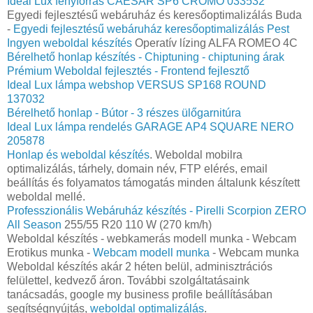
Ideal Lux fényforrás CAESAR SP6 CROMO 033532
Egyedi fejlesztésű webáruház és keresőoptimalizálás Buda
-
Egyedi fejlesztésű webáruház keresőoptimalizálás Pest
Ingyen weboldal készítés
Operatív lízing ALFA ROMEO 4C
Bérelhető honlap készítés - Chiptuning - chiptuning árak
Prémium Weboldal fejlesztés‎ - Frontend fejlesztő
Ideal Lux lámpa webshop VERSUS SP168 ROUND
137032
Bérelhető honlap - Bútor - 3 részes ülőgarnitúra
Ideal Lux lámpa rendelés GARAGE AP4 SQUARE NERO
205878
Honlap és weboldal készítés
. Weboldal mobilra
optimalizálás, tárhely, domain név, FTP elérés, email
beállítás és folyamatos támogatás minden általunk készített
weboldal mellé.
Professzionális Webáruház készítés - Pirelli Scorpion ZERO
All Season
255/55 R20 110 W (270 km/h)
Weboldal készítés - webkamerás modell munka - Webcam
Erotikus munka -
Webcam modell munka
- Webcam munka
Weboldal készítés akár 2 héten belül, adminisztrációs
felülettel, kedvező áron. További szolgáltatásaink
tanácsadás, google my business profile beállításában
segítségnyújtás,
weboldal optimalizálás
.