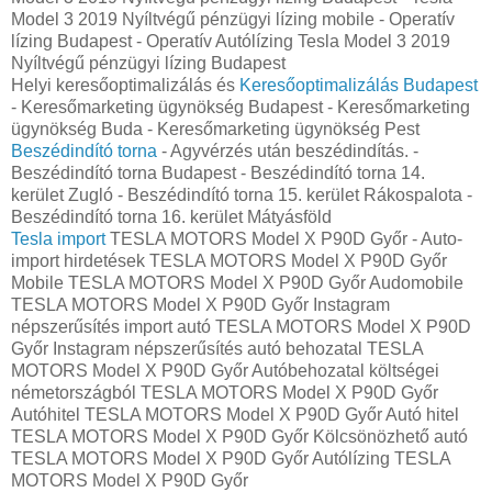
Model 3 2019 Nyíltvégű pénzügyi lízing mobile - Operatív
lízing Budapest - Operatív Autólízing Tesla Model 3 2019
Nyíltvégű pénzügyi lízing Budapest
Helyi keresőoptimalizálás és
Keresőoptimalizálás Budapest
- Keresőmarketing ügynökség Budapest - Keresőmarketing
ügynökség Buda - Keresőmarketing ügynökség Pest
Beszédindító torna
- Agyvérzés után beszédindítás. -
Beszédindító torna Budapest - Beszédindító torna 14.
kerület Zugló - Beszédindító torna 15. kerület Rákospalota -
Beszédindító torna 16. kerület Mátyásföld
Tesla import
TESLA MOTORS Model X P90D Győr - Auto-
import hirdetések TESLA MOTORS Model X P90D Győr
Mobile TESLA MOTORS Model X P90D Győr Audomobile
TESLA MOTORS Model X P90D Győr Instagram
népszerűsítés import autó TESLA MOTORS Model X P90D
Győr Instagram népszerűsítés autó behozatal TESLA
MOTORS Model X P90D Győr Autóbehozatal költségei
németországból TESLA MOTORS Model X P90D Győr
Autóhitel TESLA MOTORS Model X P90D Győr Autó hitel
TESLA MOTORS Model X P90D Győr Kölcsönözhető autó
TESLA MOTORS Model X P90D Győr Autólízing TESLA
MOTORS Model X P90D Győr