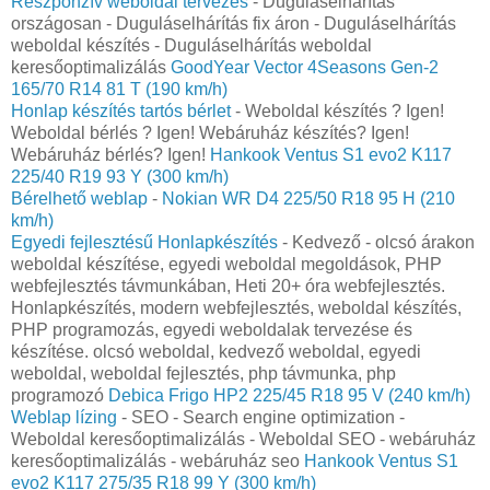
Reszponzív weboldal tervezés
- Duguláselhárítás
országosan - Duguláselhárítás fix áron - Duguláselhárítás
weboldal készítés - Duguláselhárítás weboldal
keresőoptimalizálás
GoodYear Vector 4Seasons Gen-2
165/70 R14 81 T (190 km/h)
Honlap készítés tartós bérlet
- Weboldal készítés ? Igen!
Weboldal bérlés ? Igen! Webáruház készítés? Igen!
Webáruház bérlés? Igen!
Hankook Ventus S1 evo2 K117
225/40 R19 93 Y (300 km/h)
Bérelhető weblap
-
Nokian WR D4 225/50 R18 95 H (210
km/h)
Egyedi fejlesztésű Honlapkészítés
- Kedvező - olcsó árakon
weboldal készítése, egyedi weboldal megoldások, PHP
webfejlesztés távmunkában, Heti 20+ óra webfejlesztés.
Honlapkészítés, modern webfejlesztés, weboldal készítés,
PHP programozás, egyedi weboldalak tervezése és
készítése. olcsó weboldal, kedvező weboldal, egyedi
weboldal, weboldal fejlesztés, php távmunka, php
programozó
Debica Frigo HP2 225/45 R18 95 V (240 km/h)
Weblap lízing
- SEO - Search engine optimization -
Weboldal keresőoptimalizálás - Weboldal SEO - webáruház
keresőoptimalizálás - webáruház seo
Hankook Ventus S1
evo2 K117 275/35 R18 99 Y (300 km/h)