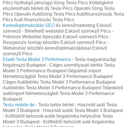
Pécs Nyíltvégű pénzügyi lízing Tesla Pécs Költségként
elszámolható bérleti díj Tesla Pécs Operatív lízing Tesla
Pécs Operatív Autólízing Tesla Pécs Autófinanszírozás Tesla
Pécs Autó finanszírozás Tesla Pécs
Keresőoptimalizálás SEO
és keresőmarketing Esküvő
szervező - Bérelhető weboldal Esküvő szervező Pécs -
Prémium Weboldal fejlesztés‎ Esküvő szervező Pécs -
Reszponzív honlap készítés Esküvő szervező Pécs -
Webáruház készítés keresőoptimalizálással Esküvő
szervező Pécs
Eladó Tesla Model 3 Performance
- Tesla magyarországi
forgalmazó Budapest - Céges személyautó bérlés Tesla
Model 3 Performance Budapest Gépjármű import
Németországból Tesla Model 3 Performance Budapest
Céges Autóbérlés Tesla Model 3 Performance Budapest
Autóbérlés Tesla Model 3 Performance Budapest Teljeskörű
autóimport Németországból Tesla Model 3 Performance
Budapest
Tesla mobile de
- Tesla tartós bérlet - Használt autó‎ Tesla
Model 3 Budapest - Használt autó‎k Tesla Model 3 Budapest
- Külföldről behozott autók forgalomba helyezése Tesla
Model 3 Budapest - Külföldről behozott autó forgalomba