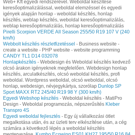
Web+ Kft egyedi rendszerével. Weboldal készítése
keresőoptimalizálással, weboldal elemzéssel és egyedi
igények alapján honlap - weboldal készítés, honlap
készítés, weblap készítés, weboldal keresőoptimalizálás,
weblap keresőoptimalizálás, honlap keresőoptimalizálás
Pirelli Scorpion VERDE All Season 255/50 R19 107 V (240
km/h)
Webbolt készítés részletfizetéssel
- Business website -
create a website - PHP website - website programming
CANDY TL1 D14 032078
Honlapkészítés
- Webdesign és Weboldal készítés kedvező
olcsó árakon igényeknek megfelelően. Webdesign honlap
készítés, arculatkészítés, olcsó weboldal készítés, profi
weboldal. Wordpress weboldal, olcsó weboldal, olcsó
honlap, webdesign, névjegykártya, szorólap
Dunlop SP
Sport MAXX RT2 245/40 R19 98 Y (300 km/h)
Egyedi Webshop készítés
- Weboldal készítés - MatiPro
Design - Weboldal programozás, népszerűsítés
Kleber
Transpro 4S
Egyedi weboldal fejlesztés
- Egy új vállalkozási ötlet
megalkotása után, és az üzleti terv elkészítése után, a cég
számára a következő lépés a weboldal készítés
megtervezése.
Kumho Ecowing ES01 KH27 195/50 R16 84