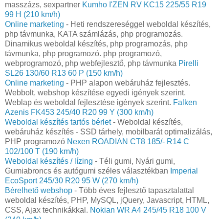
masszázs, sexpartner
Kumho I'ZEN RV KC15 225/55 R19
99 H (210 km/h)
Online marketing
- Heti rendszereséggel weboldal készítés,
php távmunka, KATA számlázás, php programozás.
Dinamikus weboldal készítés, php programozás, php
távmunka, php programozó. php programozó,
webprogramozó, php webfejlesztő, php távmunka
Pirelli
SL26 130/60 R13 60 P (150 km/h)
Online marketing
- PHP alapon webáruház fejlesztés.
Webbolt, webshop készítése egyedi igények szerint.
Weblap és weboldal fejlesztése igények szerint.
Falken
Azenis FK453 245/40 R20 99 Y (300 km/h)
Weboldal készítés tartós bérlet
- Weboldal készítés,
webáruház készítés - SSD tárhely, mobilbarát optimalizálás,
PHP programozó
Nexen ROADIAN CT8 185/- R14 C
102/100 T (190 km/h)
Weboldal készítés / lízing
- Téli gumi, Nyári gumi,
Gumiabroncs és autógumi széles választékban
Imperial
EcoSport 245/30 R20 95 W (270 km/h)
Bérelhető webshop
- Több éves fejlesztő tapasztalattal
weboldal készítés, PHP, MySQL, jQuery, Javascript, HTML,
CSS, Ajax technikákkal.
Nokian WR A4 245/45 R18 100 V