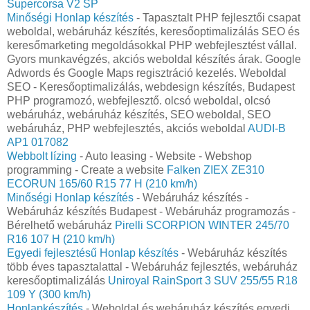
Supercorsa V2 SP
Minőségi Honlap készítés
- Tapasztalt PHP fejlesztői csapat
weboldal, webáruház készítés, keresőoptimalizálás SEO és
keresőmarketing megoldásokkal PHP webfejlesztést vállal.
Gyors munkavégzés, akciós weboldal készítés árak. Google
Adwords és Google Maps regisztráció kezelés. Weboldal
SEO - Keresőoptimalizálás, webdesign készítés, Budapest
PHP programozó, webfejlesztő. olcsó weboldal, olcsó
webáruház, webáruház készítés, SEO weboldal, SEO
webáruház, PHP webfejlesztés, akciós weboldal
AUDI-B
AP1 017082
Webbolt lízing
- Auto leasing - Website - Webshop
programming - Create a website
Falken ZIEX ZE310
ECORUN 165/60 R15 77 H (210 km/h)
Minőségi Honlap készítés
- Webáruház készítés -
Webáruház készítés Budapest - Webáruház programozás -
Bérelhető webáruház
Pirelli SCORPION WINTER 245/70
R16 107 H (210 km/h)
Egyedi fejlesztésű Honlap készítés
- Webáruház készítés
több éves tapasztalattal - Webáruház fejlesztés, webáruház
keresőoptimalizálás
Uniroyal RainSport 3 SUV 255/55 R18
109 Y (300 km/h)
Honlapkészítés
- Weboldal és webáruház készítés egyedi