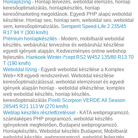
Honlaplizing
- Honlap tervezés, weboldal elemzés, honlap
keresőoptimalizálás, honlapkészítés, honlap
keresőmarketing megoldások. Egyedi PHP alapú weboldal
készítése. Honlap seo, honlap sem, weboldal seo, weboldal
sem, keresőoptimalizálás.
Semperit Speed-Life 2 235/45
R17 94 Y (300 km/h)
Prémium honlapkészítés‎
- Modern, mobilbarát weboldal
készítés, webáruház tervezése és webáruház készítése
egyedi igények alapján. Kedvezményes online webshop
fejlesztés.
Hankook Winter i*cept RS2 W452 135/80 R13 70
T (190 km/h)
Weboldal lízing
- Egyedi weboldal készítése a Komplex
Web+ Kft egyedi rendszerével. Weboldal készítése
keresőoptimalizálással, weboldal elemzéssel és egyedi
igények alapján honlap - weboldal elkészítése. komplex
web weboldal készítés, honlap készítés,
keresőoptimalizálás
Pirelli Scorpion VERDE All Season
285/45 R21 113 W (270 km/h)
Weblap készítés részletfizetéssel
- KATA webprogramozó,
számlaképes PHP programozó, weboldal készítés
igényeknek megfelelően, Budapest webprogramozó.
Honlapkészítés, Weboldal készítés Budapest, Mobilbarát
weboldal készítés. webprogramozó, weboldal fejlesztés,