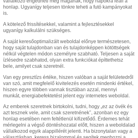
vállalkozó engedheti meg magának, hogy napokra leáll a
honlap. Ugyanígy teljesen tönkre teheti a futó kampányokat
is.
A kötelező frissítésekkel, valamint a fejlesztésekkel
ugyanígy kalkulálni szükséges.
A saját keresőoptimalizált weboldal előnye természetesen,
hogy saját tulajdonban van és tulajdonképpen kötöttségek
nélkül végtelen módon személyre szabható. Teljesen a saját
ízlésedre szabhatod, olyan extra funkciókat építtethetsz
bele, amilyet csak szeretnél.
Van egy presztízs értéke, hiszen valóban a saját felületedről
van szó, amit megfelelő kivitelezés esetén mindenki értékel,
hiszen egyre többen vannak tisztában azzal, mennyi
munkát, energiabefektetést jelent egy internetes weboldal.
Az emberek szeretnek birtokolni, tudni, hogy „ez az övék és
azt tesznek vele, amit csak szeretnének", azonban ez egy
honlap esetében nem feltétlenül kifizetődő. Érdemes tehát
mérlegelni a végső döntéshozatal előtt, hiszen a weboldalad
vállalkozod egyik alappillérét jelenti. Ha bizonytalan vagy a
választásban, keress bizalommal és segítek meghozni a