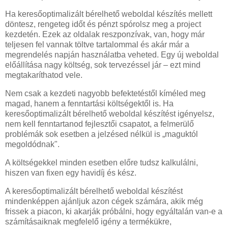
Ha keresőoptimalizált bérelhető weboldal készítés mellett
döntesz, rengeteg időt és pénzt spórolsz meg a project
kezdetén. Ezek az oldalak reszponzívak, van, hogy már
teljesen fel vannak töltve tartalommal és akár már a
megrendelés napján használatba veheted. Egy új weboldal
előállítása nagy költség, sok tervezéssel jár – ezt mind
megtakaríthatod vele.
Nem csak a kezdeti nagyobb befektetéstől kíméled meg
magad, hanem a fenntartási költségektől is. Ha
keresőoptimalizált bérelhető weboldal készítést igényelsz,
nem kell fenntartanod fejlesztői csapatot, a felmerülő
problémák sok esetben a jelzésed nélkül is „maguktól
megoldódnak".
A költségekkel minden esetben előre tudsz kalkulálni,
hiszen van fixen egy havidíj és kész.
A keresőoptimalizált bérelhető weboldal készítést
mindenképpen ajánljuk azon cégek számára, akik még
frissek a piacon, ki akarják próbálni, hogy egyáltalán van-e a
számításaiknak megfelelő igény a termékükre,