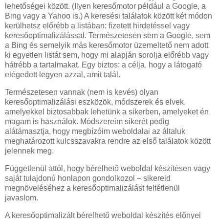
lehetőségei között. (Ilyen keresőmotor például a Google, a
Bing vagy a Yahoo is.) A keresési találatok között két módon
kerülhetsz előrébb a listában: fizetett hirdetéssel vagy
keresőoptimalizálással. Természetesen sem a Google, sem
a Bing és semelyik más keresőmotor üzemeltető nem adott
ki egyetlen listát sem, hogy mi alapján sorolja előrébb vagy
hátrébb a tartalmakat. Egy biztos: a célja, hogy a látogató
elégedett legyen azzal, amit talál.
Természetesen vannak (nem is kevés) olyan
keresőoptimalizálási eszközök, módszerek és elvek,
amelyekkel biztosabbak lehetünk a sikerben, amelyeket én
magam is használok. Módszereim sikerét pedig
alátámasztja, hogy megbízóim weboldalai az általuk
meghatározott kulcsszavakra rendre az első találatok között
jelennek meg.
Függetlenül attól, hogy bérelhető weboldal készítésen vagy
saját tulajdonú honlapon gondolkozol – sikereid
megnöveléséhez a keresőoptimalizálást feltétlenül
javaslom.
A keresőoptimalizált bérelhető weboldal készítés előnyei