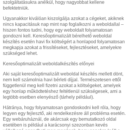
szolgáltatásukra anélkül, hogy nagyobbat kellene
befektetniük.
Ugyanakkor kiválóan kiszolgálja azokat a cégeket, akiknek
nincs kapacitásuk nap mint nap foglalkozni a weboldallal –
hiszen fontos tudni, hogy egy weboldalt folyamatosan
gondozni kell. Keresőoptimalizált bérelhető weboldal
készítés esetén havi fix költségért a honlapod folyamatosan
megkapja azokat a frissítéseket, fejlesztéseket, amelyekre
szükséged lehet.
Keresőoptimalizált weboldalkészítés előnyei
Aki saját keresőoptimalizált weboldal készítés mellett dönt,
nem kell számolnia havi bérleti díjjal. Természetesen ettől
függetlenül meg kell fizetni azokat a költségeket, amelyek
egy honlap működtetéshez feltétlenül szükségesek, ami a
legtöbb esetben elenyésző (tárhely például).
Hátránya, hogy folyamatosan gondoskodni kell róla, hogy
legyen egy fejlesztő, aki rendelkezésre áll probléma esetén.
Egy webáruháznál, de akárcsak egy bemutatkozó oldal
esetében is például a karácsonyi szezonban kevés