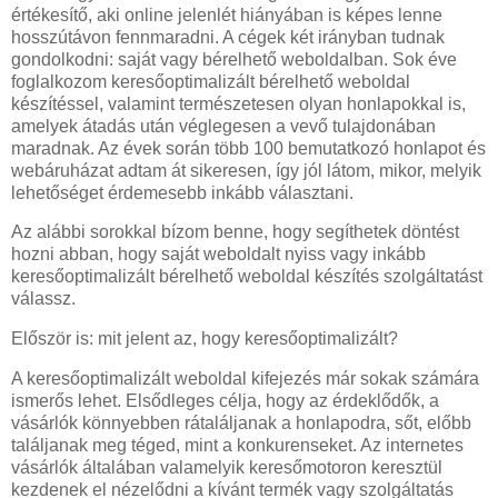
értékesítő, aki online jelenlét hiányában is képes lenne
hosszútávon fennmaradni. A cégek két irányban tudnak
gondolkodni: saját vagy bérelhető weboldalban. Sok éve
foglalkozom keresőoptimalizált bérelhető weboldal
készítéssel, valamint természetesen olyan honlapokkal is,
amelyek átadás után véglegesen a vevő tulajdonában
maradnak. Az évek során több 100 bemutatkozó honlapot és
webáruházat adtam át sikeresen, így jól látom, mikor, melyik
lehetőséget érdemesebb inkább választani.
Az alábbi sorokkal bízom benne, hogy segíthetek döntést
hozni abban, hogy saját weboldalt nyiss vagy inkább
keresőoptimalizált bérelhető weboldal készítés szolgáltatást
válassz.
Először is: mit jelent az, hogy keresőoptimalizált?
A keresőoptimalizált weboldal kifejezés már sokak számára
ismerős lehet. Elsődleges célja, hogy az érdeklődők, a
vásárlók könnyebben rátaláljanak a honlapodra, sőt, előbb
találjanak meg téged, mint a konkurenseket. Az internetes
vásárlók általában valamelyik keresőmotoron keresztül
kezdenek el nézelődni a kívánt termék vagy szolgáltatás