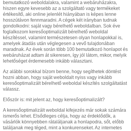
bemutatkozó weboldalakra, valamint a webáruházakra,
hiszen egyre kevesebb az a szolgáltató vagy termékeket
értékesítő, aki online jelenlét hiányában is képes lenne
hosszútávon fennmaradni. A cégek két irányban tudnak
gondolkodni: saját vagy bérelhető weboldalban. Sok éve
foglalkozom keresőoptimalizált bérelhető weboldal
készítéssel, valamint természetesen olyan honlapokkal is,
amelyek átadás után véglegesen a vevő tulajdonában
maradnak. Az évek során több 100 bemutatkozó honlapot és
webáruházat adtam át sikeresen, így jól látom, mikor, melyik
lehetőséget érdemesebb inkább választani.
Az alábbi sorokkal bízom benne, hogy segíthetek döntést
hozni abban, hogy saját weboldalt nyiss vagy inkább
keresőoptimalizált bérelhető weboldal készítés szolgáltatást
válassz.
Először is: mit jelent az, hogy keresőoptimalizált?
A keresőoptimalizált weboldal kifejezés már sokak számára
ismerős lehet. Elsődleges célja, hogy az érdeklődők, a
vásárlók könnyebben rátaláljanak a honlapodra, sőt, előbb
találjanak meg téged, mint a konkurenseket. Az internetes