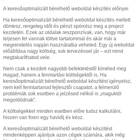
A keresőoptimalizált bérelhető weboldal készítés előnyei
Ha keresőoptimalizált bérelhető weboldal készítés mellett
döntesz, rengeteg időt és pénzt spórolsz meg a project
kezdetén. Ezek az oldalak reszponzívak, van, hogy már
teljesen fel vannak töltve tartalommal és akár már a
megrendelés napján használatba veheted. Egy új weboldal
előállítása nagy költség, sok tervezéssel jár – ezt mind
megtakaríthatod vele.
Nem csak a kezdeti nagyobb befektetéstől kíméled meg
magad, hanem a fenntartási költségektől is. Ha
keresőoptimalizált bérelhető weboldal készítést igényelsz,
nem kell fenntartanod fejlesztői csapatot, a felmerülő
problémák sok esetben a jelzésed nélkül is „maguktól
megoldódnak”.
A költségekkel minden esetben előre tudsz kalkulálni,
hiszen van fixen egy havidíj és kész.
A keresőoptimalizált bérelhető weboldal készítést
mindenképpen ajánljuk azon cégek számára, akik még