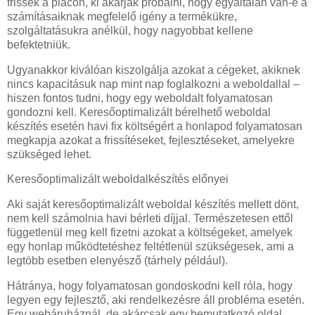
frissek a piacon, ki akarják próbálni, hogy egyáltalán van-e a
számításaiknak megfelelő igény a termékükre,
szolgáltatásukra anélkül, hogy nagyobbat kellene
befektetniük.
Ugyanakkor kiválóan kiszolgálja azokat a cégeket, akiknek
nincs kapacitásuk nap mint nap foglalkozni a weboldallal –
hiszen fontos tudni, hogy egy weboldalt folyamatosan
gondozni kell. Keresőoptimalizált bérelhető weboldal
készítés esetén havi fix költségért a honlapod folyamatosan
megkapja azokat a frissítéseket, fejlesztéseket, amelyekre
szükséged lehet.
Keresőoptimalizált weboldalkészítés előnyei
Aki saját keresőoptimalizált weboldal készítés mellett dönt,
nem kell számolnia havi bérleti díjjal. Természetesen ettől
függetlenül meg kell fizetni azokat a költségeket, amelyek
egy honlap működtetéshez feltétlenül szükségesek, ami a
legtöbb esetben elenyésző (tárhely például).
Hátránya, hogy folyamatosan gondoskodni kell róla, hogy
legyen egy fejlesztő, aki rendelkezésre áll probléma esetén.
Egy webáruháznál, de akárcsak egy bemutatkozó oldal