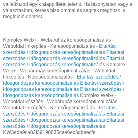
vállalkozod egyik alappillérét jelenti. Ha bizonytalan vagy a
választásban, keress bizalommal és segítek meghozni a
megfelelő döntést.
Komplex Web+ - Webáruház keresőoptimalizálás -
Weboldal linképítés - Keresőoptimalizálás -
Eltartási
szerződés / idősgondozás keresőoptimalizálás
Eltartási
szerződés / idősgondozás keresőoptimalizálás
Eltartási
szerződés / idősgondozás keresőoptimalizálás
Komplex
Web+ - Webáruház keresőoptimalizálás - Weboldal
linképítés - Keresőoptimalizálás -
Eltartási szerződés /
idősgondozás keresőoptimalizálás
Eltartási szerződés /
idősgondozás keresőoptimalizálás
Eltartási szerződés /
idősgondozás keresőoptimalizálás
Komplex Web+ -
Weboldal készítés - Webáruház keresőoptimalizálás -
Weboldal linképítés - Keresőoptimalizálás -
Eltartási
szerződés / idősgondozás keresőoptimalizálás
Eltartási
szerződés / idősgondozás keresőoptimalizálás
Eltartási
szerződés / idősgondozás keresőoptimalizálás
KW3eda9ca82f39198635cee6ec3dbeecfe