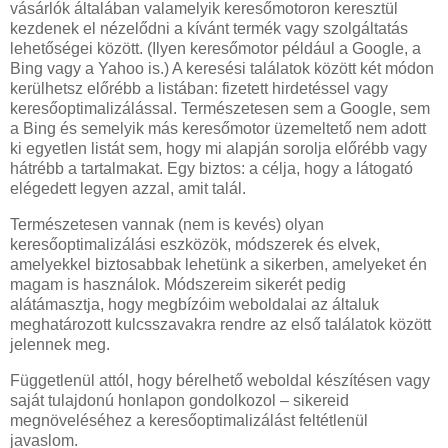
vásárlók általában valamelyik keresőmotoron keresztül
kezdenek el nézelődni a kívánt termék vagy szolgáltatás
lehetőségei között. (Ilyen keresőmotor például a Google, a
Bing vagy a Yahoo is.) A keresési találatok között két módon
kerülhetsz előrébb a listában: fizetett hirdetéssel vagy
keresőoptimalizálással. Természetesen sem a Google, sem
a Bing és semelyik más keresőmotor üzemeltető nem adott
ki egyetlen listát sem, hogy mi alapján sorolja előrébb vagy
hátrébb a tartalmakat. Egy biztos: a célja, hogy a látogató
elégedett legyen azzal, amit talál.
Természetesen vannak (nem is kevés) olyan
keresőoptimalizálási eszközök, módszerek és elvek,
amelyekkel biztosabbak lehetünk a sikerben, amelyeket én
magam is használok. Módszereim sikerét pedig
alátámasztja, hogy megbízóim weboldalai az általuk
meghatározott kulcsszavakra rendre az első találatok között
jelennek meg.
Függetlenül attól, hogy bérelhető weboldal készítésen vagy
saját tulajdonú honlapon gondolkozol – sikereid
megnöveléséhez a keresőoptimalizálást feltétlenül
javaslom.