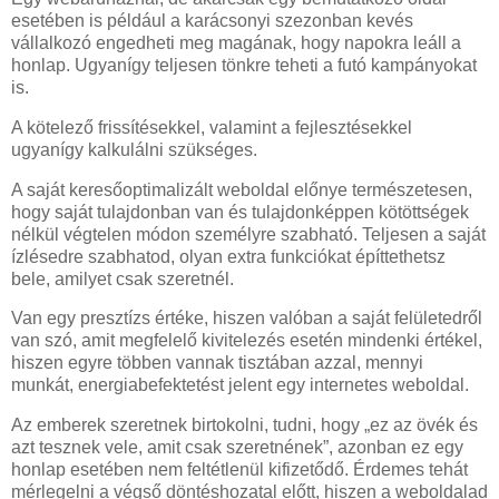
esetében is például a karácsonyi szezonban kevés
vállalkozó engedheti meg magának, hogy napokra leáll a
honlap. Ugyanígy teljesen tönkre teheti a futó kampányokat
is.
A kötelező frissítésekkel, valamint a fejlesztésekkel
ugyanígy kalkulálni szükséges.
A saját keresőoptimalizált weboldal előnye természetesen,
hogy saját tulajdonban van és tulajdonképpen kötöttségek
nélkül végtelen módon személyre szabható. Teljesen a saját
ízlésedre szabhatod, olyan extra funkciókat építtethetsz
bele, amilyet csak szeretnél.
Van egy presztízs értéke, hiszen valóban a saját felületedről
van szó, amit megfelelő kivitelezés esetén mindenki értékel,
hiszen egyre többen vannak tisztában azzal, mennyi
munkát, energiabefektetést jelent egy internetes weboldal.
Az emberek szeretnek birtokolni, tudni, hogy „ez az övék és
azt tesznek vele, amit csak szeretnének”, azonban ez egy
honlap esetében nem feltétlenül kifizetődő. Érdemes tehát
mérlegelni a végső döntéshozatal előtt, hiszen a weboldalad