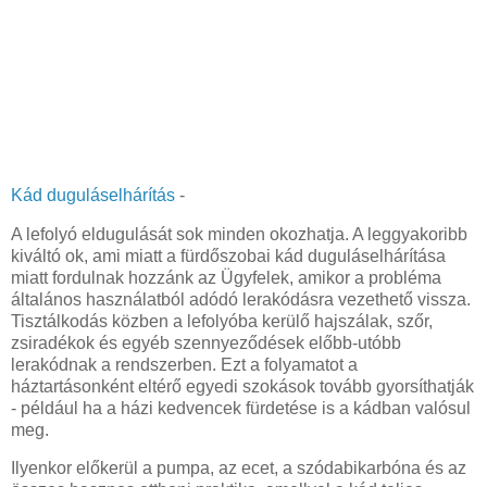
Kád duguláselhárítás
-
A lefolyó eldugulását sok minden okozhatja. A leggyakoribb
kiváltó ok, ami miatt a fürdőszobai kád duguláselhárítása
miatt fordulnak hozzánk az Ügyfelek, amikor a probléma
általános használatból adódó lerakódásra vezethető vissza.
Tisztálkodás közben a lefolyóba kerülő hajszálak, szőr,
zsiradékok és egyéb szennyeződések előbb-utóbb
lerakódnak a rendszerben. Ezt a folyamatot a
háztartásonként eltérő egyedi szokások tovább gyorsíthatják
- például ha a házi kedvencek fürdetése is a kádban valósul
meg.
Ilyenkor előkerül a pumpa, az ecet, a szódabikarbóna és az