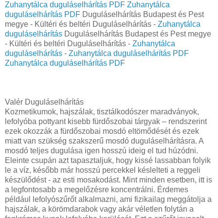
Zuhanytálca duguláselhárítás PDF
Zuhanytálca
duguláselhárítás PDF
Duguláselhárítás Budapest és Pest
megye - Kültéri és beltéri Duguláselhárítás -
Zuhanytálca
duguláselhárítás
Duguláselhárítás Budapest és Pest megye
- Kültéri és beltéri Duguláselhárítás -
Zuhanytálca
duguláselhárítás
-
Zuhanytálca duguláselhárítás PDF
Zuhanytálca duguláselhárítás PDF
Valér Duguláselhárítás
Kozmetikumok, hajszálak, tisztálkodószer maradványok,
lefolyóba pottyant kisebb fürdőszobai tárgyak – rendszerint
ezek okozzák a fürdőszobai mosdó eltömődését és ezek
miatt van szükség szakszerű mosdó duguláselhárításra. A
mosdó teljes dugulása igen hosszú ideig el tud húzódni.
Eleinte csupán azt tapasztaljuk, hogy kissé lassabban folyik
le a víz, később már hosszú percekkel késlelteti a reggeli
készülődést - az esti mosakodást. Mint minden esetben, itt is
a legfontosabb a megelőzésre koncentrálni. Érdemes
például lefolyószűrőt alkalmazni, ami fizikailag meggátolja a
hajszálak, a körömdarabok vagy akár véletlen folytán a