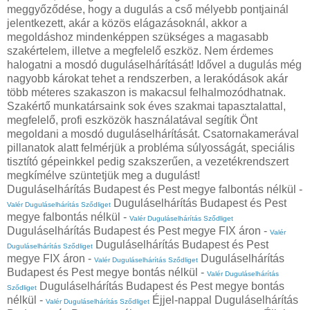
meggyőződése, hogy a dugulás a cső mélyebb pontjainál
jelentkezett, akár a közös elágazásoknál, akkor a
megoldáshoz mindenképpen szükséges a magasabb
szakértelem, illetve a megfelelő eszköz. Nem érdemes
halogatni a mosdó duguláselhárítását! Idővel a dugulás még
nagyobb károkat tehet a rendszerben, a lerakódások akár
több méteres szakaszon is makacsul felhalmozódhatnak.
Szakértő munkatársaink sok éves szakmai tapasztalattal,
megfelelő, profi eszközök használatával segítik Önt
megoldani a mosdó duguláselhárítását. Csatornakamerával
pillanatok alatt felmérjük a probléma súlyosságát, speciális
tisztító gépeinkkel pedig szakszerűen, a vezetékrendszert
megkímélve szüntetjük meg a dugulást!
Duguláselhárítás Budapest és Pest megye falbontás nélkül -
Duguláselhárítás Budapest és Pest
Valér Duguláselhárítás Sződliget
megye falbontás nélkül -
Valér Duguláselhárítás Sződliget
Duguláselhárítás Budapest és Pest megye FIX áron -
Valér
Duguláselhárítás Budapest és Pest
Duguláselhárítás Sződliget
megye FIX áron -
Duguláselhárítás
Valér Duguláselhárítás Sződliget
Budapest és Pest megye bontás nélkül -
Valér Duguláselhárítás
Duguláselhárítás Budapest és Pest megye bontás
Sződliget
nélkül -
Éjjel-nappal Duguláselhárítás
Valér Duguláselhárítás Sződliget