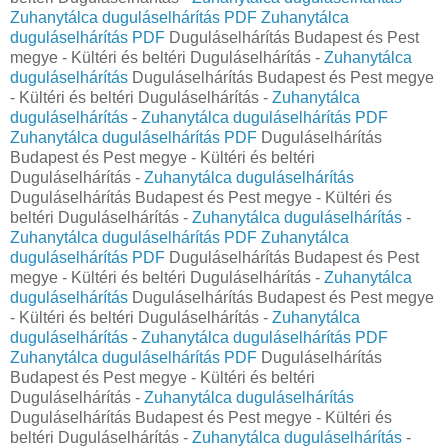
Zuhanytálca duguláselhárítás PDF
Zuhanytálca
duguláselhárítás PDF
Duguláselhárítás Budapest és Pest
megye - Kültéri és beltéri Duguláselhárítás -
Zuhanytálca
duguláselhárítás
Duguláselhárítás Budapest és Pest megye
- Kültéri és beltéri Duguláselhárítás -
Zuhanytálca
duguláselhárítás
-
Zuhanytálca duguláselhárítás PDF
Zuhanytálca duguláselhárítás PDF
Duguláselhárítás
Budapest és Pest megye - Kültéri és beltéri
Duguláselhárítás -
Zuhanytálca duguláselhárítás
Duguláselhárítás Budapest és Pest megye - Kültéri és
beltéri Duguláselhárítás -
Zuhanytálca duguláselhárítás
-
Zuhanytálca duguláselhárítás PDF
Zuhanytálca
duguláselhárítás PDF
Duguláselhárítás Budapest és Pest
megye - Kültéri és beltéri Duguláselhárítás -
Zuhanytálca
duguláselhárítás
Duguláselhárítás Budapest és Pest megye
- Kültéri és beltéri Duguláselhárítás -
Zuhanytálca
duguláselhárítás
-
Zuhanytálca duguláselhárítás PDF
Zuhanytálca duguláselhárítás PDF
Duguláselhárítás
Budapest és Pest megye - Kültéri és beltéri
Duguláselhárítás -
Zuhanytálca duguláselhárítás
Duguláselhárítás Budapest és Pest megye - Kültéri és
beltéri Duguláselhárítás -
Zuhanytálca duguláselhárítás
-