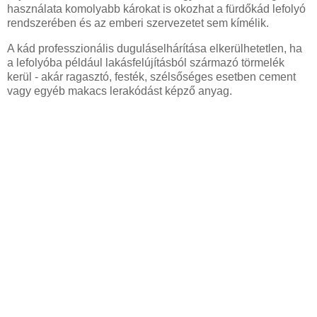
használata komolyabb károkat is okozhat a fürdőkád lefolyó
rendszerében és az emberi szervezetet sem kímélik.
A kád professzionális duguláselhárítása elkerülhetetlen, ha
a lefolyóba például lakásfelújításból származó törmelék
kerül - akár ragasztó, festék, szélsőséges esetben cement
vagy egyéb makacs lerakódást képző anyag.