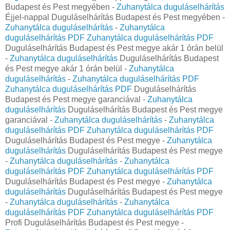
Budapest és Pest megyében -
Zuhanytálca duguláselhárítás
Éjjel-nappal Duguláselhárítás Budapest és Pest megyében -
Zuhanytálca duguláselhárítás
-
Zuhanytálca
duguláselhárítás PDF
Zuhanytálca duguláselhárítás PDF
Duguláselhárítás Budapest és Pest megye akár 1 órán belül
-
Zuhanytálca duguláselhárítás
Duguláselhárítás Budapest
és Pest megye akár 1 órán belül -
Zuhanytálca
duguláselhárítás
-
Zuhanytálca duguláselhárítás PDF
Zuhanytálca duguláselhárítás PDF
Duguláselhárítás
Budapest és Pest megye garanciával -
Zuhanytálca
duguláselhárítás
Duguláselhárítás Budapest és Pest megye
garanciával -
Zuhanytálca duguláselhárítás
-
Zuhanytálca
duguláselhárítás PDF
Zuhanytálca duguláselhárítás PDF
Duguláselhárítás Budapest és Pest megye -
Zuhanytálca
duguláselhárítás
Duguláselhárítás Budapest és Pest megye
-
Zuhanytálca duguláselhárítás
-
Zuhanytálca
duguláselhárítás PDF
Zuhanytálca duguláselhárítás PDF
Duguláselhárítás Budapest és Pest megye -
Zuhanytálca
duguláselhárítás
Duguláselhárítás Budapest és Pest megye
-
Zuhanytálca duguláselhárítás
-
Zuhanytálca
duguláselhárítás PDF
Zuhanytálca duguláselhárítás PDF
Profi Duguláselhárítás Budapest és Pest megye -