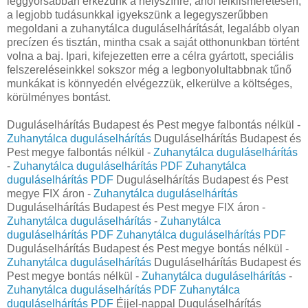
leggyorsabban érkezünk a helyszínre, ahol lelkiismeretesen,
a legjobb tudásunkkal igyekszünk a legegyszerűbben
megoldani a zuhanytálca duguláselhárítását, legalább olyan
precízen és tisztán, mintha csak a saját otthonunkban történt
volna a baj. Ipari, kifejezetten erre a célra gyártott, speciális
felszereléseinkkel sokszor még a legbonyolultabbnak tűnő
munkákat is könnyedén elvégezzük, elkerülve a költséges,
körülményes bontást.
Duguláselhárítás Budapest és Pest megye falbontás nélkül -
Zuhanytálca duguláselhárítás
Duguláselhárítás Budapest és
Pest megye falbontás nélkül -
Zuhanytálca duguláselhárítás
-
Zuhanytálca duguláselhárítás PDF
Zuhanytálca
duguláselhárítás PDF
Duguláselhárítás Budapest és Pest
megye FIX áron -
Zuhanytálca duguláselhárítás
Duguláselhárítás Budapest és Pest megye FIX áron -
Zuhanytálca duguláselhárítás
-
Zuhanytálca
duguláselhárítás PDF
Zuhanytálca duguláselhárítás PDF
Duguláselhárítás Budapest és Pest megye bontás nélkül -
Zuhanytálca duguláselhárítás
Duguláselhárítás Budapest és
Pest megye bontás nélkül -
Zuhanytálca duguláselhárítás
-
Zuhanytálca duguláselhárítás PDF
Zuhanytálca
duguláselhárítás PDF
Éjjel-nappal Duguláselhárítás