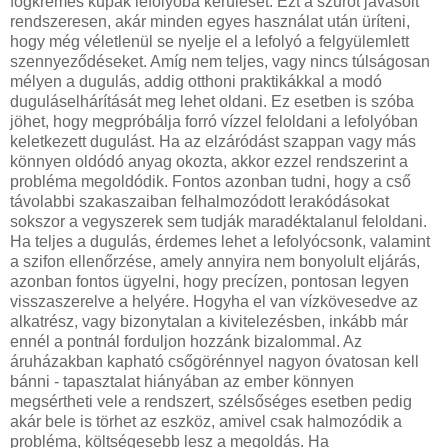
fogkrémes kupak lefolyóba kerülését. Ezt a szűrőt javasolt
rendszeresen, akár minden egyes használat után üríteni,
hogy még véletlenül se nyelje el a lefolyó a felgyülemlett
szennyeződéseket. Amíg nem teljes, vagy nincs túlságosan
mélyen a dugulás, addig otthoni praktikákkal a modó
duguláselhárítását meg lehet oldani. Ez esetben is szóba
jöhet, hogy megpróbálja forró vízzel feloldani a lefolyóban
keletkezett dugulást. Ha az elzáródást szappan vagy más
könnyen oldódó anyag okozta, akkor ezzel rendszerint a
probléma megoldódik. Fontos azonban tudni, hogy a cső
távolabbi szakaszaiban felhalmozódott lerakódásokat
sokszor a vegyszerek sem tudják maradéktalanul feloldani.
Ha teljes a dugulás, érdemes lehet a lefolyócsonk, valamint
a szifon ellenőrzése, amely annyira nem bonyolult eljárás,
azonban fontos ügyelni, hogy precízen, pontosan legyen
visszaszerelve a helyére. Hogyha el van vízkövesedve az
alkatrész, vagy bizonytalan a kivitelezésben, inkább már
ennél a pontnál forduljon hozzánk bizalommal. Az
áruházakban kapható csőgörénnyel nagyon óvatosan kell
bánni - tapasztalat hiányában az ember könnyen
megsértheti vele a rendszert, szélsőséges esetben pedig
akár bele is törhet az eszköz, amivel csak halmozódik a
probléma, költségesebb lesz a megoldás. Ha