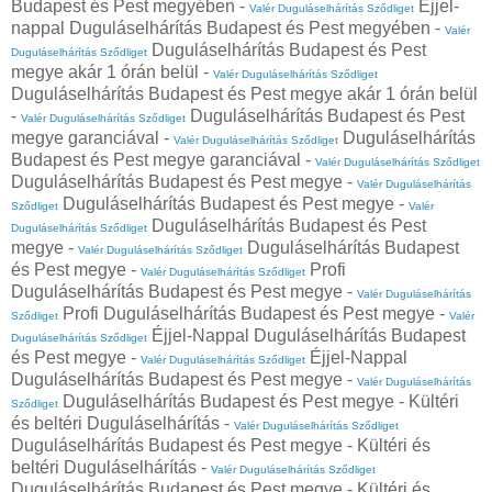
Budapest és Pest megyében -
Éjjel-
Valér Duguláselhárítás Sződliget
nappal Duguláselhárítás Budapest és Pest megyében -
Valér
Duguláselhárítás Budapest és Pest
Duguláselhárítás Sződliget
megye akár 1 órán belül -
Valér Duguláselhárítás Sződliget
Duguláselhárítás Budapest és Pest megye akár 1 órán belül
-
Duguláselhárítás Budapest és Pest
Valér Duguláselhárítás Sződliget
megye garanciával -
Duguláselhárítás
Valér Duguláselhárítás Sződliget
Budapest és Pest megye garanciával -
Valér Duguláselhárítás Sződliget
Duguláselhárítás Budapest és Pest megye -
Valér Duguláselhárítás
Duguláselhárítás Budapest és Pest megye -
Sződliget
Valér
Duguláselhárítás Budapest és Pest
Duguláselhárítás Sződliget
megye -
Duguláselhárítás Budapest
Valér Duguláselhárítás Sződliget
és Pest megye -
Profi
Valér Duguláselhárítás Sződliget
Duguláselhárítás Budapest és Pest megye -
Valér Duguláselhárítás
Profi Duguláselhárítás Budapest és Pest megye -
Sződliget
Valér
Éjjel-Nappal Duguláselhárítás Budapest
Duguláselhárítás Sződliget
és Pest megye -
Éjjel-Nappal
Valér Duguláselhárítás Sződliget
Duguláselhárítás Budapest és Pest megye -
Valér Duguláselhárítás
Duguláselhárítás Budapest és Pest megye - Kültéri
Sződliget
és beltéri Duguláselhárítás -
Valér Duguláselhárítás Sződliget
Duguláselhárítás Budapest és Pest megye - Kültéri és
beltéri Duguláselhárítás -
Valér Duguláselhárítás Sződliget
Duguláselhárítás Budapest és Pest megye - Kültéri és