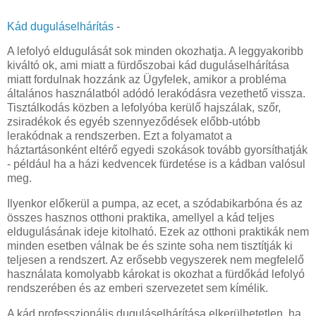
Kád duguláselhárítás
-
A lefolyó eldugulását sok minden okozhatja. A leggyakoribb
kiváltó ok, ami miatt a fürdőszobai kád duguláselhárítása
miatt fordulnak hozzánk az Ügyfelek, amikor a probléma
általános használatból adódó lerakódásra vezethető vissza.
Tisztálkodás közben a lefolyóba kerülő hajszálak, szőr,
zsiradékok és egyéb szennyeződések előbb-utóbb
lerakódnak a rendszerben. Ezt a folyamatot a
háztartásonként eltérő egyedi szokások tovább gyorsíthatják
- például ha a házi kedvencek fürdetése is a kádban valósul
meg.
Ilyenkor előkerül a pumpa, az ecet, a szódabikarbóna és az
összes hasznos otthoni praktika, amellyel a kád teljes
eldugulásának ideje kitolható. Ezek az otthoni praktikák nem
minden esetben válnak be és szinte soha nem tisztítják ki
teljesen a rendszert. Az erősebb vegyszerek nem megfelelő
használata komolyabb károkat is okozhat a fürdőkád lefolyó
rendszerében és az emberi szervezetet sem kímélik.
A kád professzionális duguláselhárítása elkerülhetetlen, ha