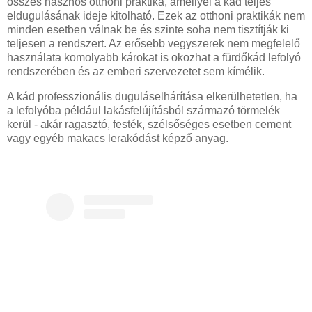
összes hasznos otthoni praktika, amellyel a kád teljes
eldugulásának ideje kitolható. Ezek az otthoni praktikák nem
minden esetben válnak be és szinte soha nem tisztítják ki
teljesen a rendszert. Az erősebb vegyszerek nem megfelelő
használata komolyabb károkat is okozhat a fürdőkád lefolyó
rendszerében és az emberi szervezetet sem kímélik.
A kád professzionális duguláselhárítása elkerülhetetlen, ha
a lefolyóba például lakásfelújításból származó törmelék
kerül - akár ragasztó, festék, szélsőséges esetben cement
vagy egyéb makacs lerakódást képző anyag.