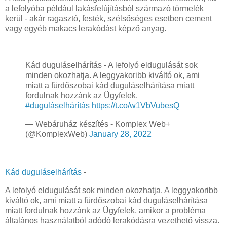
a lefolyóba például lakásfelújításból származó törmelék
kerül - akár ragasztó, festék, szélsőséges esetben cement
vagy egyéb makacs lerakódást képző anyag.
Kád duguláselhárítás - A lefolyó eldugulását sok
minden okozhatja. A leggyakoribb kiváltó ok, ami
miatt a fürdőszobai kád duguláselhárítása miatt
fordulnak hozzánk az Ügyfelek.
#duguláselhárítás
https://t.co/w1VbVubesQ
— Webáruház készítés - Komplex Web+
(@KomplexWeb)
January 28, 2022
Kád duguláselhárítás
-
A lefolyó eldugulását sok minden okozhatja. A leggyakoribb
kiváltó ok, ami miatt a fürdőszobai kád duguláselhárítása
miatt fordulnak hozzánk az Ügyfelek, amikor a probléma
általános használatból adódó lerakódásra vezethető vissza.