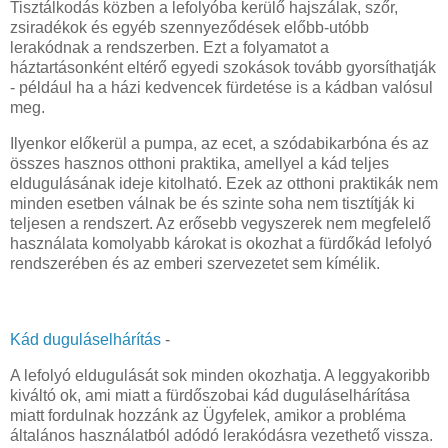
Tisztálkodás közben a lefolyóba kerülő hajszálak, szőr,
zsiradékok és egyéb szennyeződések előbb-utóbb
lerakódnak a rendszerben. Ezt a folyamatot a
háztartásonként eltérő egyedi szokások tovább gyorsíthatják
- például ha a házi kedvencek fürdetése is a kádban valósul
meg.
Ilyenkor előkerül a pumpa, az ecet, a szódabikarbóna és az
összes hasznos otthoni praktika, amellyel a kád teljes
eldugulásának ideje kitolható. Ezek az otthoni praktikák nem
minden esetben válnak be és szinte soha nem tisztítják ki
teljesen a rendszert. Az erősebb vegyszerek nem megfelelő
használata komolyabb károkat is okozhat a fürdőkád lefolyó
rendszerében és az emberi szervezetet sem kímélik.
Kád duguláselhárítás
-
A lefolyó eldugulását sok minden okozhatja. A leggyakoribb
kiváltó ok, ami miatt a fürdőszobai kád duguláselhárítása
miatt fordulnak hozzánk az Ügyfelek, amikor a probléma
általános használatból adódó lerakódásra vezethető vissza.