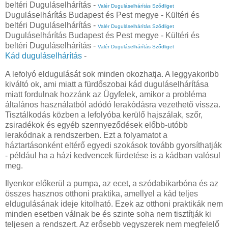
beltéri Duguláselhárítás -
Valér Duguláselhárítás Sződliget
Duguláselhárítás Budapest és Pest megye - Kültéri és
beltéri Duguláselhárítás -
Valér Duguláselhárítás Sződliget
Duguláselhárítás Budapest és Pest megye - Kültéri és
beltéri Duguláselhárítás -
Valér Duguláselhárítás Sződliget
Kád duguláselhárítás
-
A lefolyó eldugulását sok minden okozhatja. A leggyakoribb
kiváltó ok, ami miatt a fürdőszobai kád duguláselhárítása
miatt fordulnak hozzánk az Ügyfelek, amikor a probléma
általános használatból adódó lerakódásra vezethető vissza.
Tisztálkodás közben a lefolyóba kerülő hajszálak, szőr,
zsiradékok és egyéb szennyeződések előbb-utóbb
lerakódnak a rendszerben. Ezt a folyamatot a
háztartásonként eltérő egyedi szokások tovább gyorsíthatják
- például ha a házi kedvencek fürdetése is a kádban valósul
meg.
Ilyenkor előkerül a pumpa, az ecet, a szódabikarbóna és az
összes hasznos otthoni praktika, amellyel a kád teljes
eldugulásának ideje kitolható. Ezek az otthoni praktikák nem
minden esetben válnak be és szinte soha nem tisztítják ki
teljesen a rendszert. Az erősebb vegyszerek nem megfelelő