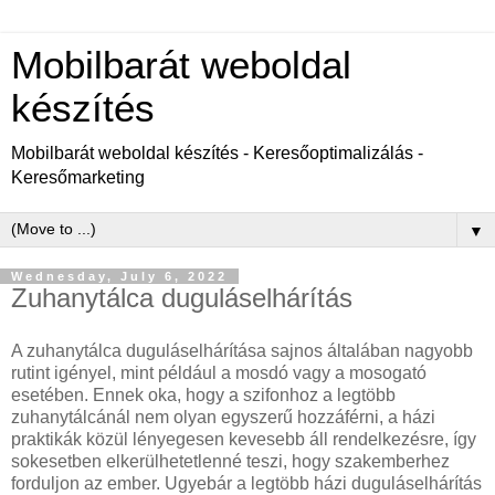
Mobilbarát weboldal
készítés
Mobilbarát weboldal készítés - Keresőoptimalizálás -
Keresőmarketing
▼
Wednesday, July 6, 2022
Zuhanytálca duguláselhárítás
A zuhanytálca duguláselhárítása sajnos általában nagyobb
rutint igényel, mint például a mosdó vagy a mosogató
esetében. Ennek oka, hogy a szifonhoz a legtöbb
zuhanytálcánál nem olyan egyszerű hozzáférni, a házi
praktikák közül lényegesen kevesebb áll rendelkezésre, így
sokesetben elkerülhetetlenné teszi, hogy szakemberhez
forduljon az ember. Ugyebár a legtöbb házi duguláselhárítás