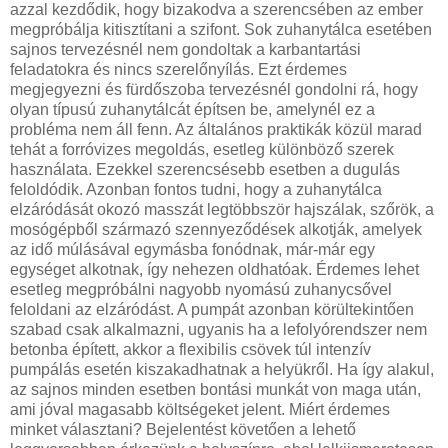
azzal kezdődik, hogy bizakodva a szerencsében az ember
megpróbálja kitisztítani a szifont. Sok zuhanytálca esetében
sajnos tervezésnél nem gondoltak a karbantartási
feladatokra és nincs szerelőnyílás. Ezt érdemes
megjegyezni és fürdőszoba tervezésnél gondolni rá, hogy
olyan típusú zuhanytálcát építsen be, amelynél ez a
probléma nem áll fenn. Az általános praktikák közül marad
tehát a forróvizes megoldás, esetleg különböző szerek
használata. Ezekkel szerencsésebb esetben a dugulás
feloldódik. Azonban fontos tudni, hogy a zuhanytálca
elzáródását okozó masszát legtöbbször hajszálak, szőrök, a
mosógépből származó szennyeződések alkotják, amelyek
az idő múlásával egymásba fonódnak, már-már egy
egységet alkotnak, így nehezen oldhatóak. Érdemes lehet
esetleg megpróbálni nagyobb nyomású zuhanycsővel
feloldani az elzáródást. A pumpát azonban körültekintően
szabad csak alkalmazni, ugyanis ha a lefolyórendszer nem
betonba épített, akkor a flexibilis csövek túl intenzív
pumpálás esetén kiszakadhatnak a helyükről. Ha így alakul,
az sajnos minden esetben bontási munkát von maga után,
ami jóval magasabb költségeket jelent. Miért érdemes
minket választani? Bejelentést követően a lehető