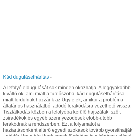
Kád duguláselhárítás
-
A lefolyó eldugulását sok minden okozhatja. A leggyakoribb
kiváltó ok, ami miatt a fürdőszobai kád duguláselhárítása
miatt fordulnak hozzánk az Ügyfelek, amikor a probléma
általános használatból adódó lerakódásra vezethető vissza.
Tisztálkodás közben a lefolyóba kerülő hajszálak, szőr,
zsiradékok és egyéb szennyeződések előbb-utóbb
lerakódnak a rendszerben. Ezt a folyamatot a
háztartásonként eltérő egyedi szokások tovább gyorsíthatják