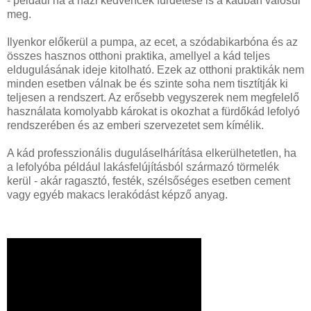
- például ha a házi kedvencek fürdetése is a kádban valósul
meg.
Ilyenkor előkerül a pumpa, az ecet, a szódabikarbóna és az
összes hasznos otthoni praktika, amellyel a kád teljes
eldugulásának ideje kitolható. Ezek az otthoni praktikák nem
minden esetben válnak be és szinte soha nem tisztítják ki
teljesen a rendszert. Az erősebb vegyszerek nem megfelelő
használata komolyabb károkat is okozhat a fürdőkád lefolyó
rendszerében és az emberi szervezetet sem kímélik.
A kád professzionális duguláselhárítása elkerülhetetlen, ha
a lefolyóba például lakásfelújításból származó törmelék
kerül - akár ragasztó, festék, szélsőséges esetben cement
vagy egyéb makacs lerakódást képző anyag.