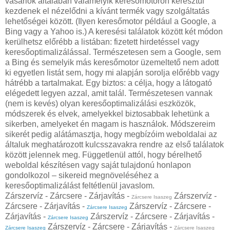
vásárlók általában valamelyik keresőmotoron keresztül
kezdenek el nézelődni a kívánt termék vagy szolgáltatás
lehetőségei között. (Ilyen keresőmotor például a Google, a
Bing vagy a Yahoo is.) A keresési találatok között két módon
kerülhetsz előrébb a listában: fizetett hirdetéssel vagy
keresőoptimalizálással. Természetesen sem a Google, sem
a Bing és semelyik más keresőmotor üzemeltető nem adott
ki egyetlen listát sem, hogy mi alapján sorolja előrébb vagy
hátrébb a tartalmakat. Egy biztos: a célja, hogy a látogató
elégedett legyen azzal, amit talál. Természetesen vannak
(nem is kevés) olyan keresőoptimalizálási eszközök,
módszerek és elvek, amelyekkel biztosabbak lehetünk a
sikerben, amelyeket én magam is használok. Módszereim
sikerét pedig alátámasztja, hogy megbízóim weboldalai az
általuk meghatározott kulcsszavakra rendre az első találatok
között jelennek meg. Függetlenül attól, hogy bérelhető
weboldal készítésen vagy saját tulajdonú honlapon
gondolkozol – sikereid megnöveléséhez a
keresőoptimalizálást feltétlenül javaslom.
Zárszervíz - Zárcsere - Zárjavítás -
Zárszervíz -
Zárcsere Isaszeg
Zárcsere - Zárjavítás -
Zárszervíz - Zárcsere -
Zárcsere Isaszeg
Zárjavítás -
Zárszervíz - Zárcsere - Zárjavítás -
Zárcsere Isaszeg
Zárszervíz - Zárcsere - Zárjavítás -
Zárcsere Isaszeg
Zárcsere Isaszeg