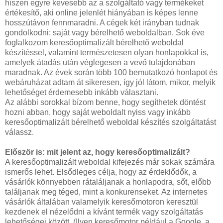
hiszen egyre kevesebb az a szolgáltató vagy termékeket
értékesítő, aki online jelenlét hiányában is képes lenne
hosszútávon fennmaradni. A cégek két irányban tudnak
gondolkodni: saját vagy bérelhető weboldalban. Sok éve
foglalkozom keresőoptimalizált bérelhető weboldal
készítéssel, valamint természetesen olyan honlapokkal is,
amelyek átadás után véglegesen a vevő tulajdonában
maradnak. Az évek során több 100 bemutatkozó honlapot és
webáruházat adtam át sikeresen, így jól látom, mikor, melyik
lehetőséget érdemesebb inkább választani.
Az alábbi sorokkal bízom benne, hogy segíthetek döntést
hozni abban, hogy saját weboldalt nyiss vagy inkább
keresőoptimalizált bérelhető weboldal készítés szolgáltatást
válassz.
Először is: mit jelent az, hogy keresőoptimalizált?
A keresőoptimalizált weboldal kifejezés már sokak számára
ismerős lehet. Elsődleges célja, hogy az érdeklődők, a
vásárlók könnyebben rátaláljanak a honlapodra, sőt, előbb
találjanak meg téged, mint a konkurenseket. Az internetes
vásárlók általában valamelyik keresőmotoron keresztül
kezdenek el nézelődni a kívánt termék vagy szolgáltatás
lehetőségei között. (Ilyen keresőmotor például a Google, a