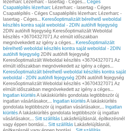
lézerharc Lézerharc - lasertag - Céges...
Céges
Csapatépítés lézerharc
Lézerharc - lasertag - Céges
Csapatépítés - Céges Csapatépítés lézerharc Lézerharc -
lasertag - Céges...
Keresőoptimalizált bérelhető weboldal
készítés kontra saját weboldal - 2DIN autóhifi fejegység
2DIN autóhifi fejegység Keresőoptimalizált Weboldal
készítés +36704327071 Az elmúlt időszakban
megnövekedett az igény a céges...
Keresőoptimalizált
bérelhető weboldal készítés kontra saját weboldal - 2DIN
autóhifi fejegység
2DIN autóhifi fejegység
Keresőoptimalizált Weboldal készítés +36704327071 Az
elmúlt időszakban megnövekedett az igény a céges...
Keresőoptimalizált bérelhető weboldal készítés kontra saját
weboldal - 2DIN autóhifi fejegység
2DIN autóhifi fejegység
Keresőoptimalizált Weboldal készítés +36704327071 Az
elmúlt időszakban megnövekedett az igény a céges...
Ingatlan kiürités
A lakáskiürítés gondolata legtöbbször új
ingatlan vásárlásakor,...
Ingatlan kiürités
A lakáskiürítés
gondolata legtöbbször új ingatlan vásárlásakor,...
Ingatlan
kiürités
A lakáskiürítés gondolata legtöbbször új ingatlan
vásárlásakor,...
Sitt szállítás
Lakásfelújításnál, építkezésnél
vagy éppen bontási...
Sitt szállítás
Lakásfelújításnál,
építkezésnél vagy éppen bontási...
Sitt szállítás