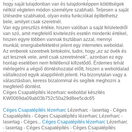
hogy saját tulajdonban van és tulajdonképpen kötöttségek
nélkül végtelen módon személyre szabható. Teljesen a saját
ízlésedre szabhatod, olyan extra funkciókat építtethetsz
bele, amilyet csak szeretnél.
Van egy presztízs értéke, hiszen valóban a saját felületedről
van szó, amit megfelelő kivitelezés esetén mindenki értékel,
hiszen egyre többen vannak tisztában azzal, mennyi
munkát, energiabefektetést jelent egy internetes weboldal.
Az emberek szeretnek birtokolni, tudni, hogy „ez az övék és
azt tesznek vele, amit csak szeretnének", azonban ez egy
honlap esetében nem feltétlenül kifizetődő. Érdemes tehát
mérlegelni a végső döntéshozatal előtt, hiszen a weboldalad
vállalkozod egyik alappillérét jelenti. Ha bizonytalan vagy a
választásban, keress bizalommal és segítek meghozni a
megfelelő döntést.
Céges Csapatépítés lézerharc weboldal készítés
KW0069da09ab03b752c50a29d8ee5cdc65
Céges Csapatépítés lézerharc
Lézerharc - lasertag - Céges
Csapatépítés - Céges Csapatépítés lézerharc Lézerharc -
lasertag - Céges...
Céges Csapatépítés lézerharc
Lézerharc
- lasertag - Céges Csapatépítés - Céges Csapatépítés