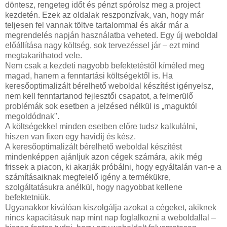
döntesz, rengeteg időt és pénzt spórolsz meg a project
kezdetén. Ezek az oldalak reszponzívak, van, hogy már
teljesen fel vannak töltve tartalommal és akár már a
megrendelés napján használatba veheted. Egy új weboldal
előállítása nagy költség, sok tervezéssel jár – ezt mind
megtakaríthatod vele.
Nem csak a kezdeti nagyobb befektetéstől kíméled meg
magad, hanem a fenntartási költségektől is. Ha
keresőoptimalizált bérelhető weboldal készítést igényelsz,
nem kell fenntartanod fejlesztői csapatot, a felmerülő
problémák sok esetben a jelzésed nélkül is „maguktól
megoldódnak".
A költségekkel minden esetben előre tudsz kalkulálni,
hiszen van fixen egy havidíj és kész.
A keresőoptimalizált bérelhető weboldal készítést
mindenképpen ajánljuk azon cégek számára, akik még
frissek a piacon, ki akarják próbálni, hogy egyáltalán van-e a
számításaiknak megfelelő igény a termékükre,
szolgáltatásukra anélkül, hogy nagyobbat kellene
befektetniük.
Ugyanakkor kiválóan kiszolgálja azokat a cégeket, akiknek
nincs kapacitásuk nap mint nap foglalkozni a weboldallal –