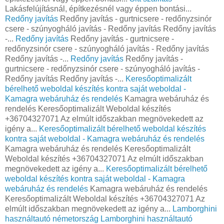
Lakásfelújításnál, építkezésnél vagy éppen bontási...
Redőny javítás
Redőny javítás - gurtnicsere - redőnyzsinór
csere - szúnyogháló javítás - Redőny javítás Redőny javítás
-...
Redőny javítás
Redőny javítás - gurtnicsere -
redőnyzsinór csere - szúnyogháló javítás - Redőny javítás
Redőny javítás -...
Redőny javítás
Redőny javítás -
gurtnicsere - redőnyzsinór csere - szúnyogháló javítás -
Redőny javítás Redőny javítás -...
Keresőoptimalizált
bérelhető weboldal készítés kontra saját weboldal -
Kamagra webáruház és rendelés
Kamagra webáruház és
rendelés Keresőoptimalizált Weboldal készítés
+36704327071 Az elmúlt időszakban megnövekedett az
igény a...
Keresőoptimalizált bérelhető weboldal készítés
kontra saját weboldal - Kamagra webáruház és rendelés
Kamagra webáruház és rendelés Keresőoptimalizált
Weboldal készítés +36704327071 Az elmúlt időszakban
megnövekedett az igény a...
Keresőoptimalizált bérelhető
weboldal készítés kontra saját weboldal - Kamagra
webáruház és rendelés
Kamagra webáruház és rendelés
Keresőoptimalizált Weboldal készítés +36704327071 Az
elmúlt időszakban megnövekedett az igény a...
Lamborghini
használtautó németország
Lamborghini használtautó