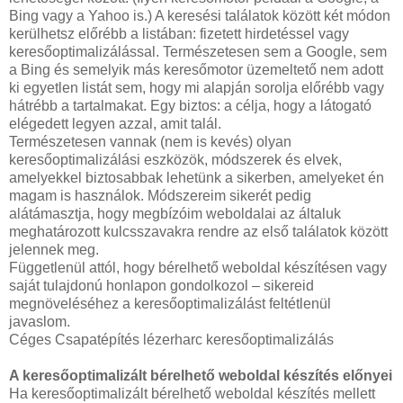
Bing vagy a Yahoo is.) A keresési találatok között két módon
kerülhetsz előrébb a listában: fizetett hirdetéssel vagy
keresőoptimalizálással. Természetesen sem a Google, sem
a Bing és semelyik más keresőmotor üzemeltető nem adott
ki egyetlen listát sem, hogy mi alapján sorolja előrébb vagy
hátrébb a tartalmakat. Egy biztos: a célja, hogy a látogató
elégedett legyen azzal, amit talál.
Természetesen vannak (nem is kevés) olyan
keresőoptimalizálási eszközök, módszerek és elvek,
amelyekkel biztosabbak lehetünk a sikerben, amelyeket én
magam is használok. Módszereim sikerét pedig
alátámasztja, hogy megbízóim weboldalai az általuk
meghatározott kulcsszavakra rendre az első találatok között
jelennek meg.
Függetlenül attól, hogy bérelhető weboldal készítésen vagy
saját tulajdonú honlapon gondolkozol – sikereid
megnöveléséhez a keresőoptimalizálást feltétlenül
javaslom.
Céges Csapatépítés lézerharc keresőoptimalizálás
A keresőoptimalizált bérelhető weboldal készítés előnyei
Ha keresőoptimalizált bérelhető weboldal készítés mellett