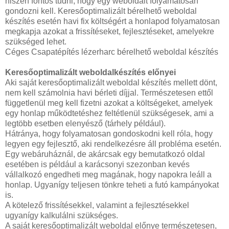
hiszen fontos tudni, hogy egy weboldalt folyamatosan
gondozni kell. Keresőoptimalizált bérelhető weboldal
készítés esetén havi fix költségért a honlapod folyamatosan
megkapja azokat a frissítéseket, fejlesztéseket, amelyekre
szükséged lehet.
Céges Csapatépítés lézerharc bérelhető weboldal készítés
Keresőoptimalizált weboldalkészítés előnyei
Aki saját keresőoptimalizált weboldal készítés mellett dönt,
nem kell számolnia havi bérleti díjjal. Természetesen ettől
függetlenül meg kell fizetni azokat a költségeket, amelyek
egy honlap működtetéshez feltétlenül szükségesek, ami a
legtöbb esetben elenyésző (tárhely például).
Hátránya, hogy folyamatosan gondoskodni kell róla, hogy
legyen egy fejlesztő, aki rendelkezésre áll probléma esetén.
Egy webáruháznál, de akárcsak egy bemutatkozó oldal
esetében is például a karácsonyi szezonban kevés
vállalkozó engedheti meg magának, hogy napokra leáll a
honlap. Ugyanígy teljesen tönkre teheti a futó kampányokat
is.
A kötelező frissítésekkel, valamint a fejlesztésekkel
ugyanígy kalkulálni szükséges.
A saját keresőoptimalizált weboldal előnye természetesen,