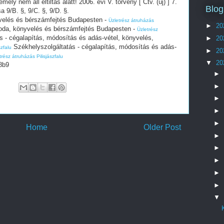
ély nem áll eltiltás alatt! 2006. évi V. törvény [ Ctv. (új) ] 7.
Blog
a 9/B. §, 9/C. §, 9/D. §.
yvelés és bérszámfejtés Budapesten -
Üzletrész átruházás
►
20
roda, könyvelés és bérszámfejtés Budapesten -
Üzletrész
 - cégalapítás, módosítás és adás-vétel, könyvelés,
►
20
Székhelyszolgáltatás - cégalapítás, módosítás és adás-
szfalu
►
20
trész átruházás Pilisjászfalu
▼
20
8b9
►
►
►
►
►
Home
Older Post
►
►
►
►
►
▼