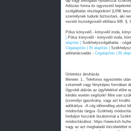
lap vagy Befogadó nyilatkozat szüksé
Adózási forma és ügyvezető bejelenté
szolgáltatás részlegünkön! (LINK besz
személynek tudunk biztosítani, aki nem á
vezető tisztségviselő eltiltása 9/B. §, 
Pólus könyvelő - könyvelő iroda, kön
)
Pólus könyvelő - könyvelő iroda, kö
alapítás )
Székhelyszolgáltatás - céga
Cégalapítás ( Bt alapítás )
Székhelyszo
adótanácsadás -
Cégalapítás ( Bt alapí
Üzletrész átruházás
Menete: 1., Telefonos egyeztetés utá
szkennelt vagy fényképes formában átk
Ügyvédi aláírás az ügyfelekkel előre 
kérdés esetén segítünk! Mire van s
(személyi igazolvány, vagy azt kiváltó 
adókártya. -A cég időrendileg utolsó lé
módosítás tárgya -Székhely módosítás
forduljon hozzánk bizalommal a Székh
módosításához: https://www.ksh.hu/te
vagy az azt meghaladó törzsbetéttel r