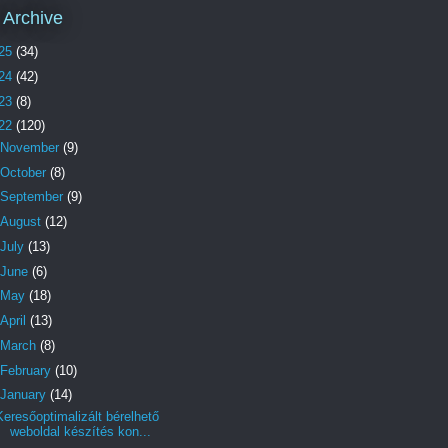
 Archive
25
(34)
24
(42)
23
(8)
22
(120)
November
(9)
October
(8)
September
(9)
August
(12)
July
(13)
June
(6)
May
(18)
April
(13)
March
(8)
February
(10)
January
(14)
Keresőoptimalizált bérelhető
weboldal készítés kon...