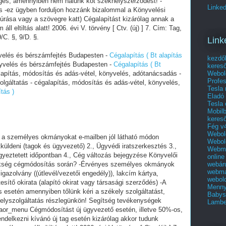
ges, amennyiben nem nálunk köt székhelyszerződést! -
Linked
s -ez ügyben forduljon hozzánk bizalommal a Könyvelési
úrása vagy a szövegre katt) Cégalapítást kizárólag annak a
ll eltiltás alatt! 2006. évi V. törvény [ Ctv. (új) ] 7. Cím: Tag,
9/C. §, 9/D. §.
Link
yvelés és bérszámfejtés Budapesten -
Cégalapítás ( Bt alapítás
kezdő
nyvelés és bérszámfejtés Budapesten -
Cégalapítás ( Bt
keres
Webol
lapítás, módosítás és adás-vétel, könyvelés, adótanácsadás -
Profes
lgáltatás - cégalapítás, módosítás és adás-vétel, könyvelés,
Tesla
tás )
Eladó 
Tesla 
Mobilb
keres
Fég v4
Webold
n a személyes okmányokat e-mailben jól látható módon
Webold
üldeni (tagok és ügyvezető) 2., Ügyvédi iratszerkesztés 3.,
Webma
egyeztetett időpontban 4., Cég változás bejegyzése Könyvelői
online
webár
zükség cégmódosítás során? -Érvényes személyes okmányok
webma
igazolvány ((útlevél/vezetői engedély)), lakcím kártya,
webold
tesítő okirata (alapító okirat vagy társasági szerződés) -A
Menny
 esetén amennyiben tőlünk kéri a székely szolgáltatást,
Babys
elyszolgáltatás részlegünkön! Segítség tevékenységek
Lambe
aor_menu Cégmódosítást új ügyvezető esetén, illetve 50%-os,
endelkezni kívánó új tag esetén kizárólag akkor tudunk