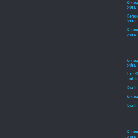
Kereső
órára
Kereső
órára
Kereső
órára
Kereső
órára
Havidí
keríté
Dwell 
Kereső
Dwell 
Kereső
órára