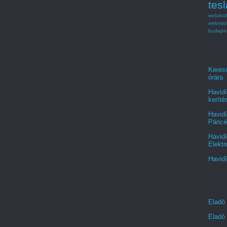
tesl
webáru
webmar
budape
Kereső
órára
Havidí
keríté
Havidí
Páncél
Havidí
Elektr
Havidí
Eladó
Eladó 