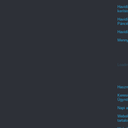
Havidí
keríté
Havidí
Páncél
Havidí
Menny
Loadin
Haszn
Keres
Ügynö
Napi a
Webold
tartal