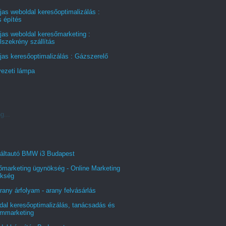
jas weboldal keresőoptimalizálás :
s építés
jas weboldal keresőmarketing :
szekrény szállítás
jas keresőoptimalizálás : Gázszerelő
ezeti lámpa
g...
áltautó BMW i3 Budapest
őmarketing ügynökség - Online Marketing
kség
rany árfolyam - arany felvásárlás
al keresőoptimalizálás, tanácsadás és
ommarketing