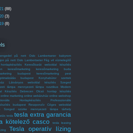
21
(88)
20
(3)
19
(8)
ls
engedel på nett Oslo Lambertseter
babyrom
jon på nett Oslo Lambertseter
Fég v4 vízmelegítő
honlapkészítés
Keresőbarát weboldal készítés
en
keresőmarketing
keresőmarketing buda
marketing budapest
keresőmarketing pest
optimalizálás budapest
Konyhabútor szettek
ház
Látványos weboldal készítés Szeged
zeti lámpa
mennyezeti lámpa rusztikus
Modern
al Készítés Debrecen
Olcsó honlap készítés
online marketing
online webáruház
online webshop
szionális Honlapkészítés
Professzionális
készítés budapest
Reszponzív Céges weboldal
és Szeged
szürke mennyezeti lámpa
tárhely
tesla extra garancia
atás
tesla
la kötelező casco
tesla leasing
Tesla operatív lízing
ízing