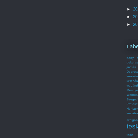
►
20
►
20
►
20
Labe
baby s
dekoras
javítás
Debrec
kereső
kereső
webáru
Mennye
Webold
Szeged
Profes
Honlap
készít
szolgált
tes
tesla l