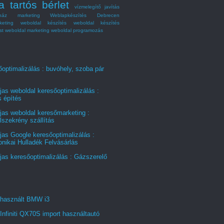
a tartós bérlet
vízmelegítő javítás
ház marketing
Weblapkészítés Debrecen
keting
weboldal készítés
weboldal készítés
st
weboldal marketing
weboldal programozás
optimalizálás : buvóhely, szoba pár
jas weboldal keresőoptimalizálás :
s építés
jas weboldal keresőmarketing :
szekrény szállítás
jas Google keresőoptimalizálás :
onikai Hulladék Felvásárlás
jas keresőoptimalizálás : Gázszerelő
 használt BMW i3
Infiniti QX70S import használtautó