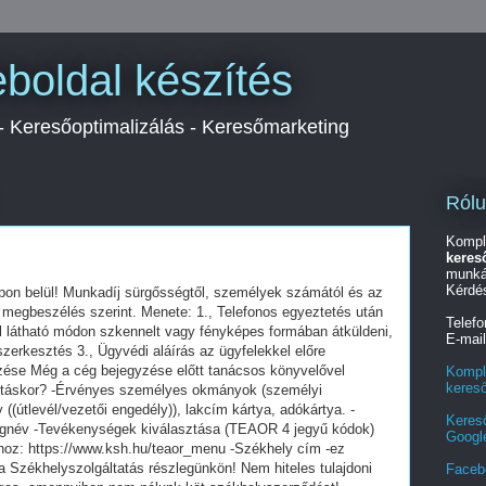
boldal készítés
 - Keresőoptimalizálás - Keresőmarketing
Ról
Kompl
keres
munká
Kérdé
apon belül! Munkadíj sürgősségtől, személyek számától és az
i megbeszélés szerint. Menete: 1., Telefonos egyeztetés után
Telef
 látható módon szkennelt vagy fényképes formában átküldeni,
E-mai
tszerkesztés 3., Ügyvédi aláírás az ügyfelekkel előre
yzése Még a cég bejegyzése előtt tanácsos könyvelővel
Kompl
keres
pításkor? -Érvényes személyes okmányok (személyi
 ((útlevél/vezetői engedély)), lakcím kártya, adókártya. -
Keres
Cégnév -Tevékenységek kiválasztása (TEAOR 4 jegyű kódok)
Googl
hoz: https://www.ksh.hu/teaor_menu -Székhely cím -ez
 Székhelyszolgáltatás részlegünkön! Nem hiteles tulajdoni
Faceb