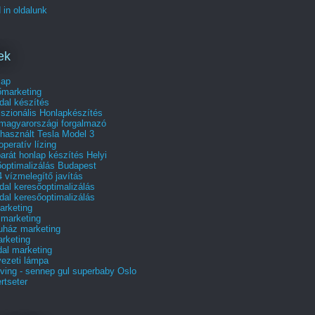
 in oldalunk
ek
lap
őmarketing
dal készítés
szionális Honlapkészítés
 magyarországi forgalmazó
használt Tesla Model 3
operatív lízing
arát honlap készítés Helyi
őoptimalizálás Budapest
 vízmelegítő javítás
al keresőoptimalizálás
al keresőoptimalizálás
rketing
 marketing
uház marketing
rketing
al marketing
ezeti lámpa
ving - sennep gul superbaby Oslo
rtseter