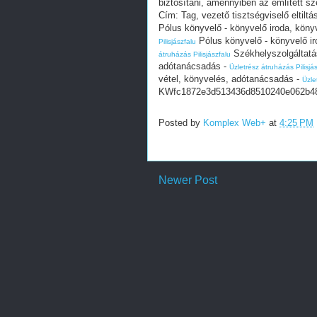
biztosítani, amennyiben az említett szem
Cím: Tag, vezető tisztségviselő eltiltás
Pólus könyvelő - könyvelő iroda, kön
Pólus könyvelő - könyvelő i
Pilisjászfalu
Székhelyszolgáltatás
átruházás Pilisjászfalu
adótanácsadás -
Üzletrész átruházás Pilisjá
vétel, könyvelés, adótanácsadás -
Üzle
KWfc1872e3d513436d8510240e062b4
Posted by
Komplex Web+
at
4:25 PM
Newer Post