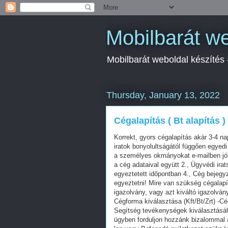
Mobilbarát we
Mobilbarát weboldal készítés
Thursday, January 13, 2022
Cégalapítás ( Bt alapítás )
Korrekt, gyors cégalapítás akár 3-4 n
iratok bonyolultságától függően egyed
a személyes okmányokat e-mailben jól
a cég adataival együtt 2., Ügyvédi ira
egyeztetett időpontban 4., Cég bejeg
egyeztetni! Mire van szükség cégala
igazolvány, vagy azt kiváltó igazolvány
Cégforma kiválasztása (Kft/Bt/Zrt) -
Segítség tevékenységek kiválasztásá
ügyben forduljon hozzánk bizalommal a