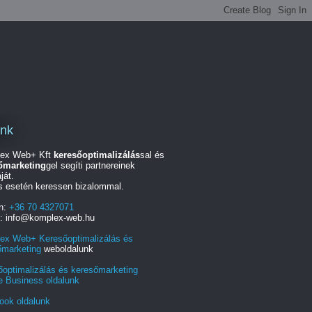
unk
ex Web+ Kft
keresőoptimalizálás
sal és
őmarketing
gel segíti partnereinek
ját.
s esetén keressen bizalommal.
on:
+36 70 4327071
l: info@komplex-web.hu
ex Web+ Keresőoptimalizálás és
őmarketing
weboldalunk
őoptimalizálás és keresőmarketing
e Business oldalunk
ook oldalunk