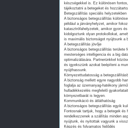
készségekkel is. Ez különösen fontos,
tájékoztatni a betegeket és hozzátarto
Betegszállítás speciális helyzetekben
A biztonságos betegszállítás különösen
például a járványhelyzet, amikor foko
katasztrófahelyzetek, amikor gyors é
kidolgoztunk olyan protokollokat, amel
is maximális biztonságot nyújtsunk a 
A betegszállítás jövője
A biztonságos betegszállítás területe f
mesterséges intelligencia és a big da
optimalizálására. Partnerünkkel közös
és igyekszünk azokat beépíteni a mu
nyújthassunk.
Környezettudatosság a betegszállítás
A biztonság mellett egyre nagyobb ha
foglalja az üzemanyag-hatékony járműv
hulladékkezelés megfelelő gyakorlatai
környezetbarát is legyen.
Kommunikáció és átláthatóság
A biztonságos betegszállítás egyik k
Fontosnak tartjuk, hogy a betegek és 
rendelkezzenek a szállítás minden as
nyújtunk, és nyitottak vagyunk a vissz
Képzés és folyamatos fejlődés