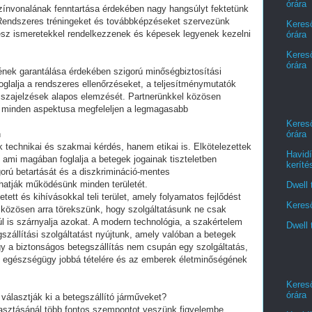
órára
zínvonalának fenntartása érdekében nagy hangsúlyt fektetünk
 Rendszeres tréningeket és továbbképzéseket szervezünk
Kereső
sz ismeretekkel rendelkezzenek és képesek legyenek kezelni
órára
Kereső
órára
ének garantálása érdekében szigorú minőségbiztosítási
lalja a rendszeres ellenőrzéseket, a teljesítménymutatók
szajelzések alapos elemzését. Partnerünkkel közösen
k minden aspektusa megfeleljen a legmagasabb
Kereső
n
órára
 technikai és szakmai kérdés, hanem etikai is. Elkötelezettek
Havidí
 ami magában foglalja a betegek jogainak tiszteletben
keríté
gorú betartását és a diszkrimináció-mentes
thatják működésünk minden területét.
Dwell 
tett és kihívásokkal teli terület, amely folyamatos fejlődést
Kereső
l közösen arra törekszünk, hogy szolgáltatásunk ne csak
l is szárnyalja azokat. A modern technológia, a szakértelem
Dwell 
szállítási szolgáltatást nyújtunk, amely valóban a betegek
ogy a biztonságos betegszállítás nem csupán egy szolgáltatás,
z egészségügy jobbá tételére és az emberek életminőségének
Kereső
órára
választják ki a betegszállító járműveket?
lasztásánál több fontos szempontot veszünk figyelembe.