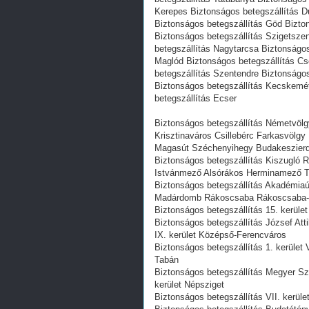
Kerepes Biztonságos betegszállítás Du
Biztonságos betegszállítás Göd Bizton
Biztonságos betegszállítás Szigetsze
betegszállítás Nagytarcsa Biztonságo
Maglód Biztonságos betegszállítás C
betegszállítás Szentendre Biztonságo
Biztonságos betegszállítás Kecskemé
betegszállítás Ecser
Biztonságos betegszállítás Németvöl
Krisztinaváros Csillebérc Farkasvölgy
Magasút Széchenyihegy Budakeszierd
Biztonságos betegszállítás Kiszugló R
Istvánmező Alsórákos Herminamező T
Biztonságos betegszállítás Akadémiaú
Madárdomb Rákoscsaba Rákoscsaba-Új
Biztonságos betegszállítás 15. kerület
Biztonságos betegszállítás József Att
IX. kerület Középső-Ferencváros
Biztonságos betegszállítás 1. kerület 
Tabán
Biztonságos betegszállítás Megyer Sz
kerület Népsziget
Biztonságos betegszállítás VII. kerüle