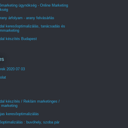
őmarketing ügynökség - Online Marketing
kség
rany árfolyam - arany felvásárlás
al keresőoptimalizálás, tanácsadás és
ommarketing
dal készítés Budapest
es
erek 2020 07 03
olat
al készítés / Reklám marketinges /
 marketing
jas keresőoptimalizálás
optimalizálás : buvóhely, szoba pár