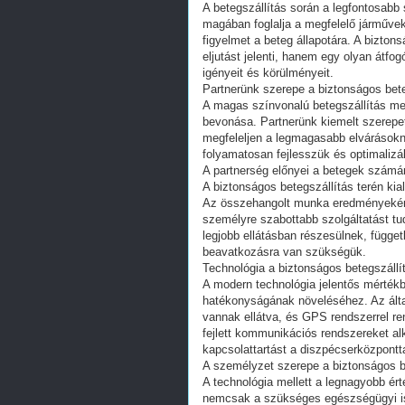
A betegszállítás során a legfontosab
magában foglalja a megfelelő járműve
figyelmet a beteg állapotára. A bizto
eljutást jelenti, hanem egy olyan átfo
igényeit és körülményeit.
Partnerünk szerepe a biztonságos bet
A magas színvonalú betegszállítás me
bevonása. Partnerünk kiemelt szerepe
megfeleljen a legmagasabb elvárások
folyamatosan fejlesszük és optimalizál
A partnerség előnyei a betegek számá
A biztonságos betegszállítás terén ki
Az összehangolt munka eredményeként 
személyre szabottabb szolgáltatást tud
legjobb ellátásban részesülnek, függet
beavatkozásra van szükségük.
Technológia a biztonságos betegszállí
A modern technológia jelentős mértékb
hatékonyságának növeléséhez. Az által
vannak ellátva, és GPS rendszerrel r
fejlett kommunikációs rendszereket a
kapcsolattartást a diszpécserközpont
A személyzet szerepe a biztonságos b
A technológia mellett a legnagyobb ér
nemcsak a szükséges egészségügyi i