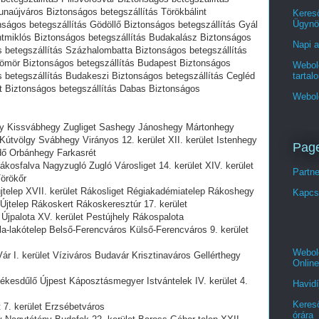
naújváros Biztonságos betegszállítás Törökbálint
Keres
Ügynö
ságos betegszállítás Gödöllő Biztonságos betegszállítás Gyál
ntmiklós Biztonságos betegszállítás Budakalász Biztonságos
Napi a
s betegszállítás Százhalombatta Biztonságos betegszállítás
sömör Biztonságos betegszállítás Budapest Biztonságos
Webold
tartal
s betegszállítás Budakeszi Biztonságos betegszállítás Cegléd
t Biztonságos betegszállítás Dabas Biztonságos
Webol
gy Kissvábhegy Zugliget Sashegy Jánoshegy Mártonhegy
 Kútvölgy Svábhegy Virányos 12. kerület XII. kerület Istenhegy
Pag
ő Orbánhegy Farkasrét
ákosfalva Nagyzugló Zugló Városliget 14. kerület XIV. kerület
Partn
örökőr
jtelep XVII. kerület Rákosliget Régiakadémiatelep Rákoshegy
Kapcs
telep Rákoskert Rákoskeresztúr 17. kerület
 Újpalota XV. kerület Pestújhely Rákospalota
ila-lakótelep Belső-Ferencváros Külső-Ferencváros 9. kerület
Webold
Vár I. kerület Víziváros Budavár Krisztinaváros Gellérthegy
Online
ékesdűlő Újpest Káposztásmegyer Istvántelek IV. kerület 4.
Havidí
Kereső
t 7. kerület Erzsébetváros
órára