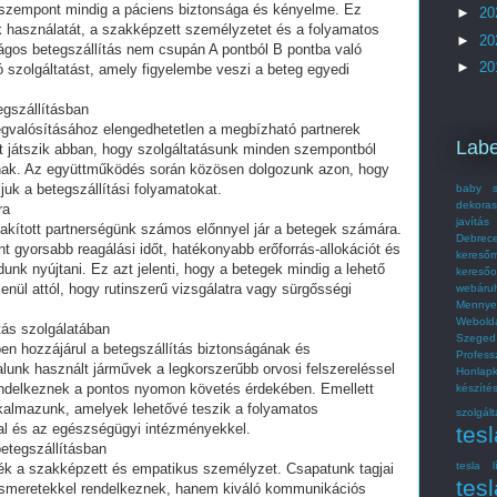
b szempont mindig a páciens biztonsága és kényelme. Ez
►
20
k használatát, a szakképzett személyzetet és a folyamatos
►
20
nságos betegszállítás nem csupán A pontból B pontba való
►
20
gó szolgáltatást, amely figyelembe veszi a beteg egyedi
egszállításban
gvalósításához elengedhetetlen a megbízható partnerek
Labe
t játszik abban, hogy szolgáltatásunk minden szempontból
nak. Az együttműködés során közösen dolgozunk azon, hogy
juk a betegszállítási folyamatokat.
baby s
dekoras
ra
javítás
alakított partnerségünk számos előnnyel jár a betegek számára.
Debrec
gyorsabb reagálási időt, hatékonyabb erőforrás-allokációt és
kereső
unk nyújtani. Ez azt jelenti, hogy a betegek mindig a lehető
kereső
lenül attól, hogy rutinszerű vizsgálatra vagy sürgősségi
webáru
Mennye
Webold
tás szolgálatában
Szeged
en hozzájárul a betegszállítás biztonságának és
Profes
unk használt járművek a legkorszerűbb orvosi felszereléssel
Honlap
endelkeznek a pontos nyomon követés érdekében. Emellett
készít
lkalmazunk, amelyek lehetővé teszik a folyamatos
szolgált
tal és az egészségügyi intézményekkel.
tes
etegszállításban
tesla l
ték a szakképzett és empatikus személyzet. Csapatunk tagjai
tesl
smeretekkel rendelkeznek, hanem kiváló kommunikációs