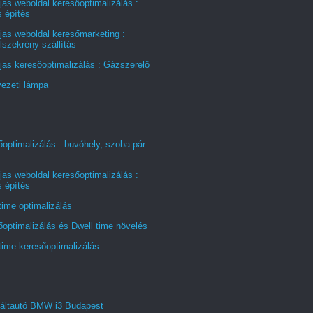
jas weboldal keresőoptimalizálás :
s építés
jas weboldal keresőmarketing :
szekrény szállítás
jas keresőoptimalizálás : Gázszerelő
ezeti lámpa
optimalizálás : buvóhely, szoba pár
jas weboldal keresőoptimalizálás :
s építés
time optimalizálás
optimalizálás és Dwell time növelés
time keresőoptimalizálás
áltautó BMW i3 Budapest