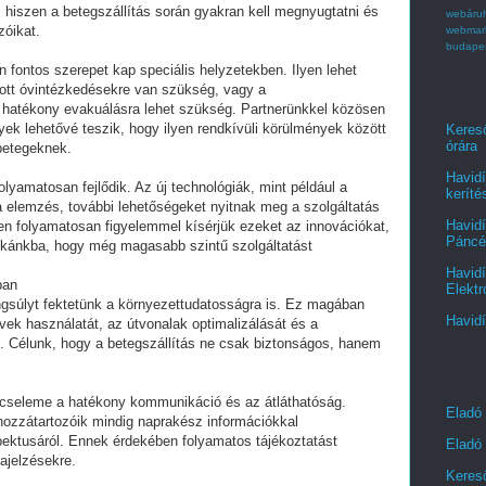
 hiszen a betegszállítás során gyakran kell megnyugtatni és
webáru
zóikat.
webmar
budape
 fontos szerepet kap speciális helyzetekben. Ilyen lehet
zott óvintézkedésekre van szükség, vagy a
s hatékony evakuálásra lehet szükség. Partnerünkkel közösen
yek lehetővé teszik, hogy ilyen rendkívüli körülmények között
Kereső
órára
betegeknek.
Havidí
olyamatosan fejlődik. Az új technológiák, mint például a
keríté
ta elemzés, további lehetőségeket nyitnak meg a szolgáltatás
Havidí
en folyamatosan figyelemmel kísérjük ezeket az innovációkat,
Páncél
nkánkba, hogy még magasabb szintű szolgáltatást
Havidí
ban
Elektr
ngsúlyt fektetünk a környezettudatosságra is. Ez magában
Havidí
ek használatát, az útvonalak optimalizálását és a
t. Célunk, hogy a betegszállítás ne csak biztonságos, hanem
ulcseleme a hatékony kommunikáció és az átláthatóság.
Eladó
hozzátartozóik mindig naprakész információkkal
pektusáról. Ennek érdekében folyamatos tájékoztatást
Eladó 
ajelzésekre.
Kereső