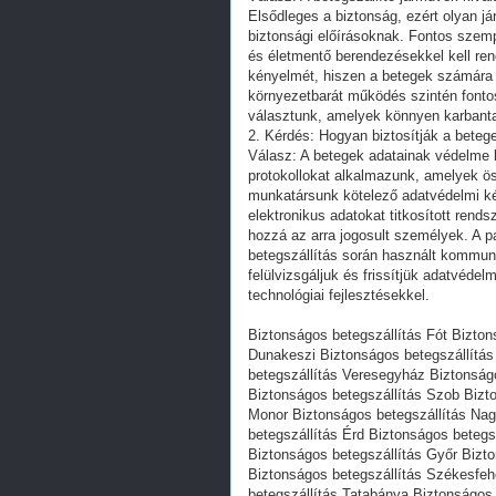
Elsődleges a biztonság, ezért olyan j
biztonsági előírásoknak. Fontos szemp
és életmentő berendezésekkel kell re
kényelmét, hiszen a betegek számára
környezetbarát működés szintén fontos
választunk, amelyek könnyen karbant
2. Kérdés: Hogyan biztosítják a beteg
Válasz: A betegek adatainak védelme 
protokollokat alkalmazunk, amelyek ö
munkatársunk kötelező adatvédelmi képz
elektronikus adatokat titkosított ren
hozzá az arra jogosult személyek. A 
betegszállítás során használt kommun
felülvizsgáljuk és frissítjük adatvédel
technológiai fejlesztésekkel.
Biztonságos betegszállítás Fót Bizton
Dunakeszi Biztonságos betegszállítás
betegszállítás Veresegyház Biztonság
Biztonságos betegszállítás Szob Bizt
Monor Biztonságos betegszállítás Nag
betegszállítás Érd Biztonságos betegs
Biztonságos betegszállítás Győr Bizt
Biztonságos betegszállítás Székesfeh
betegszállítás Tatabánya Biztonságos 