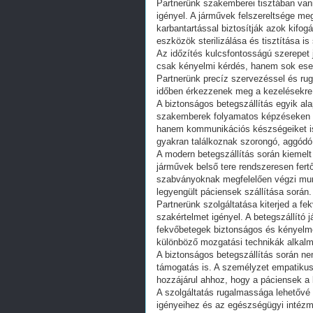
Partnerünk szakemberei tisztában vann
igényel. A járművek felszereltsége m
karbantartással biztosítják azok kifog
eszközök sterilizálása és tisztítása is 
Az időzítés kulcsfontosságú szerepet 
csak kényelmi kérdés, hanem sok ese
Partnerünk precíz szervezéssel és ru
időben érkezzenek meg a kezelésekre
A biztonságos betegszállítás egyik ala
szakemberek folyamatos képzéseken v
hanem kommunikációs készségeiket is 
gyakran találkoznak szorongó, aggódó
A modern betegszállítás során kiemelt f
járművek belső tere rendszeresen fertő
szabványoknak megfelelően végzi mun
legyengült páciensek szállítása során.
Partnerünk szolgáltatása kiterjed a fek
szakértelmet igényel. A betegszállít
fekvőbetegek biztonságos és kényelme
különböző mozgatási technikák alkal
A biztonságos betegszállítás során ne
támogatás is. A személyzet empatikus
hozzájárul ahhoz, hogy a páciensek a l
A szolgáltatás rugalmassága lehetővé t
igényeihez és az egészségügyi intézm