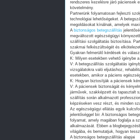
rendszeres kezelésre járó páciensek 
követelmény.
Partnerünk folyamatosan fejleszti szol
technológiai lehetőségeket. A betegszál
megoldásokat kínálnak, amelyek maxim
A
biztonságos betegszállítás
jelentősé
megváltozott egészségügyi környezetb
szállítási szolgáltatás biztosítása. Pa
szakmai felkészültségét és elköteleze
Gyakran felmerülő kérdések és válasz
K: Milyen esetekben vehető igénybe a 
V: A betegszállítás szolgáltatás igény
vizsgálatokra való eljutáshoz, rehabili
esetekben, amikor a páciens egészségi 
K: Hogyan biztosítják a páciensek kén
V: A páciensek biztonságát és kényelmé
járművek, szakképzett és tapasztalt sz
szállítás során alkalmazott professz
képzéseken vesz részt, és minden száll
Az egészségügyi ellátás egyik kulcsf
jelentőséggel bír. A biztonságos bete
folyamat, amely magában foglalja a sz
alkalmazását. Ebben a blogbejegyzésbe
világába, és bemutatjuk, hogyan tessz
A biztonságos betegszállítás alapjai