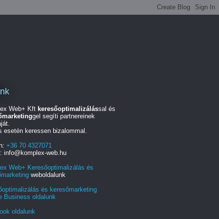
unk
ex Web+ Kft
keresőoptimalizálás
sal és
őmarketing
gel segíti partnereinek
ját.
s esetén keressen bizalommal.
on:
+36 70 4327071
l: info@komplex-web.hu
ex Web+ Keresőoptimalizálás és
őmarketing
weboldalunk
őoptimalizálás és keresőmarketing
e Business oldalunk
ook oldalunk