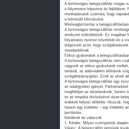
A biztonságos betegszállítás magas s
a folyamatos képzésre és fejlődésre.
munkatársaink számára, hogy napraké
a felmerülő kihívásokat.
Minőségbiztosítás a betegszállításban
A biztonságos betegszállítás minőség
rendszert működtetünk. Ez magában fog
folyamatos nyomon követését és a vis
dolgozunk azon, hogy szolgáltatásun
standardoknak.
Etikus gyakorlatok a betegszállításba
A biztonságos betegszállítás nem csak
vagyunk az etikus gyakorlatok mellett,
tartását, az adatvédelmi előírások szi
szolgáltatásnyújtást. Ezek az elvek á
A biztonságos betegszállítás egy össze
és odafigyelést igényel. Partnerünkke
megfeleljen az elvárásoknak, hanem tú
és az empátia ötvözésével olyan beteg
érdekeit helyezi előtérbe. Hisszük, h
hanem egy küldetés – egy küldetés a
javítására.
Kérdések és válaszok:
1. Kérdés: Milyen szempontok alapján 
Válasz: A betegszállító járművek kivá