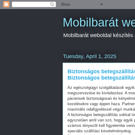
Mobilbarát we
Mobilbarát weboldal készítés
Tuesday, April 1, 2025
Biztonságos betegszállítá
Biztonságos betegszállít
Az egészségügyi szolgáltatások egyik l
megszervezése és kivitelezése. A mod
páciensek biztonságosan és kényelme
kezelésekre vagy éppen haza. Partnerü
maximális odafigyeléssel végzi munkáj
A biztonságos betegszállítás sokkal ös
egyszerűen arról van szó, hogy egyik po
számos tényezőt kell figyelembe venni
speciális szállítási követelményekig.