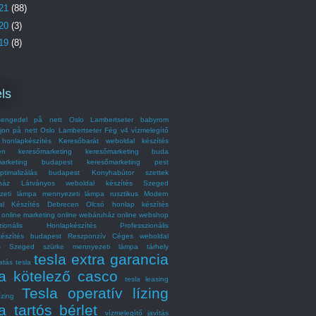
21
(88)
20
(3)
19
(8)
ls
engedel på nett Oslo Lambertseter
babyrom
jon på nett Oslo Lambertseter
Fég v4 vízmelegítő
honlapkészítés
Keresőbarát weboldal készítés
en
keresőmarketing
keresőmarketing buda
marketing budapest
keresőmarketing pest
optimalizálás budapest
Konyhabútor szettek
ház
Látványos weboldal készítés Szeged
zeti lámpa
mennyezeti lámpa rusztikus
Modern
al Készítés Debrecen
Olcsó honlap készítés
online marketing
online webáruház
online webshop
szionális Honlapkészítés
Professzionális
készítés budapest
Reszponzív Céges weboldal
és Szeged
szürke mennyezeti lámpa
tárhely
tesla extra garancia
atás
tesla
la kötelező casco
tesla leasing
Tesla operatív lízing
ízing
a tartós bérlet
vízmelegítő javítás