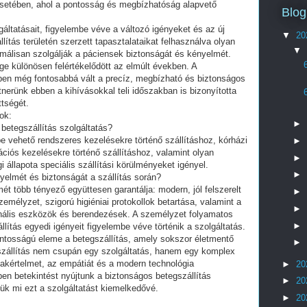
esetében, ahol a pontosság és megbízhatóság alapvető
Blog
gáltatásait, figyelembe véve a változó igényeket és az új
▼
20
lítás területén szerzett tapasztalataikat felhasználva olyan
▼
álisan szolgálják a páciensek biztonságát és kényelmét.
ge különösen felértékelődött az elmúlt években. A
en még fontosabbá vált a precíz, megbízható és biztonságos
rtnerünk ebben a kihívásokkal teli időszakban is bizonyította
ttségét.
ok:
►
betegszállítás szolgáltatás?
be vehető rendszeres kezelésekre történő szállításhoz, kórházi
►
tációs kezelésekre történő szállításhoz, valamint olyan
►
állapota speciális szállítási körülményeket igényel.
►
yelmét és biztonságát a szállítás során?
t több tényező együttesen garantálja: modern, jól felszerelt
►
emélyzet, szigorú higiéniai protokollok betartása, valamint a
►
ionális eszközök és berendezések. A személyzet folyamatos
►
ítás egyedi igényeit figyelembe véve történik a szolgáltatás.
ontosságú eleme a betegszállítás, amely sokszor életmentő
►
gszállítás nem csupán egy szolgáltatás, hanem egy komplex
akértelmet, az empátiát és a modern technológia
►
20
n betekintést nyújtunk a biztonságos betegszállítás
►
20
ük mi ezt a szolgáltatást kiemelkedővé.
►
20