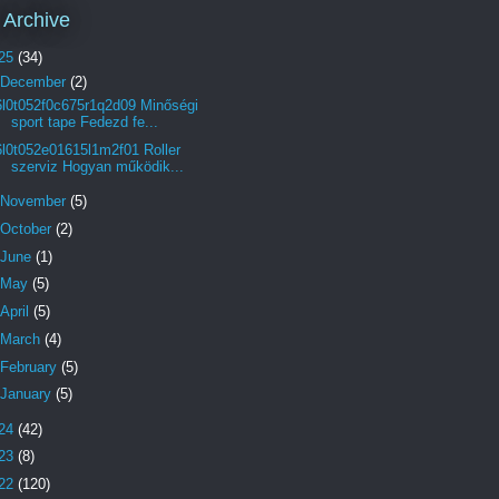
 Archive
25
(34)
December
(2)
6l0t052f0c675r1q2d09 Minőségi
sport tape Fedezd fe...
6l0t052e01615l1m2f01 Roller
szerviz Hogyan működik...
November
(5)
October
(2)
June
(1)
May
(5)
April
(5)
March
(4)
February
(5)
January
(5)
24
(42)
23
(8)
22
(120)