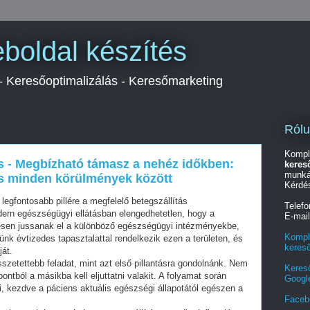
boldal készítés
 - Keresőoptimalizálás - Keresőmarketing
Ról
Kompl
s - Megbízható támasz a nehéz időkben:
keres
munká
ás minden körülmények között
Kérdé
egfontosabb pillére a megfelelő betegszállítás
Telef
ern egészségügyi ellátásban elengedhetetlen, hogy a
E-mai
sen jussanak el a különböző egészségügyi intézményekbe,
Kompl
nk évtizedes tapasztalattal rendelkezik ezen a területen, és
keres
át.
szetettebb feladat, mint azt első pillantásra gondolnánk. Nem
Keres
ntból a másikba kell eljuttatni valakit. A folyamat során
Googl
, kezdve a páciens aktuális egészségi állapotától egészen a
Faceb