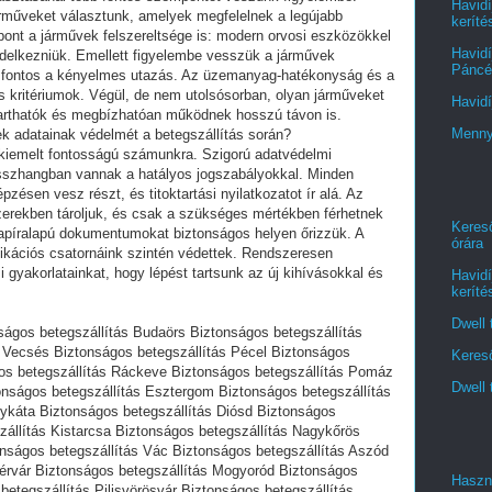
Havidí
árműveket választunk, amelyek megfelelnek a legújabb
keríté
ont a járművek felszereltsége is: modern orvosi eszközökkel
Havidí
ndelkezniük. Emellett figyelembe vesszük a járművek
Páncél
 fontos a kényelmes utazás. Az üzemanyag-hatékonyság és a
 kritériumok. Végül, de nem utolsósorban, olyan járműveket
Havidí
arthatók és megbízhatóan működnek hosszú távon is.
Menny
ek adatainak védelmét a betegszállítás során?
kiemelt fontosságú számunkra. Szigorú adatvédelmi
sszhangban vannak a hatályos jogszabályokkal. Minden
ésen vesz részt, és titoktartási nyilatkozatot ír alá. Az
dszerekben tároljuk, és csak a szükséges mértékben férhetnek
Kereső
papíralapú dokumentumokat biztonságos helyen őrizzük. A
órára
ikációs csatornáink szintén védettek. Rendszeresen
mi gyakorlatainkat, hogy lépést tartsunk az új kihívásokkal és
Havidí
keríté
Dwell 
ságos betegszállítás Budaörs Biztonságos betegszállítás
 Vecsés Biztonságos betegszállítás Pécel Biztonságos
Kereső
os betegszállítás Ráckeve Biztonságos betegszállítás Pomáz
Dwell 
onságos betegszállítás Esztergom Biztonságos betegszállítás
ykáta Biztonságos betegszállítás Diósd Biztonságos
zállítás Kistarcsa Biztonságos betegszállítás Nagykőrös
onságos betegszállítás Vác Biztonságos betegszállítás Aszód
érvár Biztonságos betegszállítás Mogyoród Biztonságos
Haszn
betegszállítás Pilisvörösvár Biztonságos betegszállítás