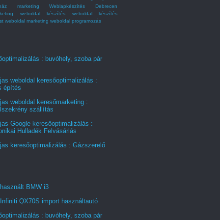
ház marketing
Weblapkészítés Debrecen
keting
weboldal készítés
weboldal készítés
st
weboldal marketing
weboldal programozás
optimalizálás : buvóhely, szoba pár
jas weboldal keresőoptimalizálás :
s építés
jas weboldal keresőmarketing :
szekrény szállítás
jas Google keresőoptimalizálás :
onikai Hulladék Felvásárlás
jas keresőoptimalizálás : Gázszerelő
 használt BMW i3
Infiniti QX70S import használtautó
optimalizálás : buvóhely, szoba pár