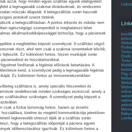
ak azzal, hogy minden egyes szállítás egyedi odafigyelést
Linked
egfelel a legmagasabb szakmai elvárásoknak, és rendszeres
ástalan műszaki állapotát. A betegszállítás során használt
szigorú protokoll szerint történik.
játszik a betegszállításban. A pontos érkezés és indulás nem
Link
tben egészségügyi szempontból is meghatározó lehet.
galmas alkalmazkodóképességgel biztosítja, hogy a páciensek
kezdő
keres
.
Webol
ppillére a megfelelően képzett személyzet. A szállítást végző
Profes
esznek részt, ahol nem csak a szakmai ismereteiket bővítik,
Tesla
fejlesztik. Ez különösen fontos, hiszen munkájuk során
Eladó 
 páciensekkel és hozzátartozókkal.
Tesla 
Mobilb
igyelmet fordítanak a higiéniai előírások betartására. A
keres
tlenítésre kerül, a személyzet pedig a legmagasabb higiéniai
Fég v4
káját. Ez különösen fontos az immunrendszerükben
Webold
Webold
vőbeteg szállításra is, amely speciális felszerelést és
Webma
online
ó járművek rendelkeznek minden szükséges eszközzel, amely a
webár
s szállításához szükséges. A személyzet pedig képzett a
webma
mazásában.
webold
m csak a fizikai biztonság fontos, hanem az érzelmi
Menny
 hozzáállása, türelme és megértő kommunikációja jelentősen
Babys
Lambe
ehető legkevesebb stresszt éljék át a szállítás során.
eszi, hogy a betegszállítás időpontját a páciens egyéni
ények időbeosztásához igazítsák. Ez különösen fontos a