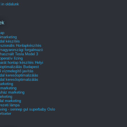
 in oldalunk
ek
lap
őmarketing
dal készítés
szionális Honlapkészítés
 magyarországi forgalmazó
használt Tesla Model 3
operatív lízing
arát honlap készítés Helyi
őoptimalizálás Budapest
 vízmelegítő javítás
al keresőoptimalizálás
al keresőoptimalizálás
rketing
 marketing
uház marketing
rketing
al marketing
ezeti lámpa
ving - sennep gul superbaby Oslo
rtseter